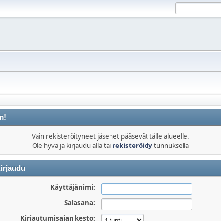
m!
Vain rekisteröityneet jäsenet pääsevät tälle alueelle.
Ole hyvä ja kirjaudu alla tai
rekisteröidy
tunnuksella
irjaudu
Käyttäjänimi:
Salasana:
Kirjautumisajan kesto: