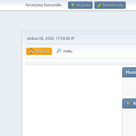
Tervetuloa foorumille
.
Kirjaudu
Rekisteröidy
elokuu 08, 2026, 17:59:36 IP
Etusivu
Haku
Huo
K