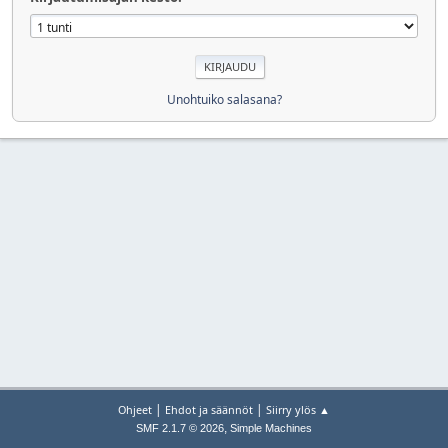
Unohtuiko salasana?
|
|
Ohjeet
Ehdot ja säännöt
Siirry ylös ▲
,
SMF 2.1.7 © 2026
Simple Machines