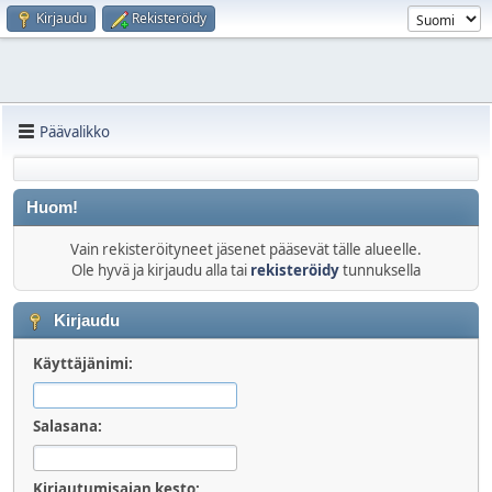
Kirjaudu
Rekisteröidy
Päävalikko
Huom!
Vain rekisteröityneet jäsenet pääsevät tälle alueelle.
Ole hyvä ja kirjaudu alla tai
rekisteröidy
tunnuksella
Kirjaudu
Käyttäjänimi:
Salasana:
Kirjautumisajan kesto: