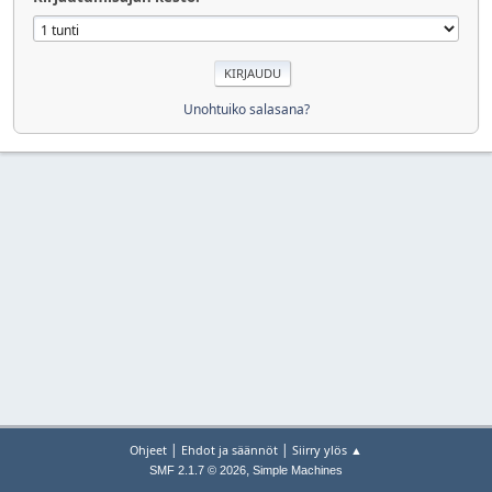
Unohtuiko salasana?
|
|
Ohjeet
Ehdot ja säännöt
Siirry ylös ▲
,
SMF 2.1.7 © 2026
Simple Machines