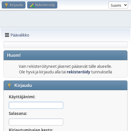
Kirjaudu
Rekisteröidy
Päävalikko
Huom!
Vain rekisteröityneet jäsenet pääsevät tälle alueelle.
Ole hyvä ja kirjaudu alla tai
rekisteröidy
tunnuksella
Kirjaudu
Käyttäjänimi:
Salasana:
Kirjautumisajan kesto: