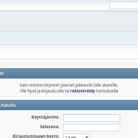
m!
Vain rekisteröityneet jäsenet pääsevät tälle alueelle.
Ole hyvä ja kirjaudu alla tai
rekisteröidy
tunnuksella
irjaudu
Käyttäjänimi:
Salasana:
Kirjautumisajan kesto: