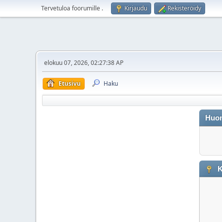
Tervetuloa foorumille
.
Kirjaudu
Rekisteröidy
elokuu 07, 2026, 02:27:38 AP
Etusivu
Haku
Huo
K