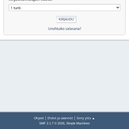
Unohtuiko salasana?
|
|
Ohjeet
Ehdot ja säännöt
Siirry ylös ▲
,
SMF 2.1.7 © 2026
Simple Machines