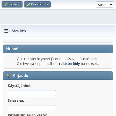
Kirjaudu
Rekisteröidy
Päävalikko
Huom!
Vain rekisteröityneet jäsenet pääsevät tälle alueelle.
Ole hyvä ja kirjaudu alla tai
rekisteröidy
tunnuksella
Kirjaudu
Käyttäjänimi:
Salasana:
Kirjautumisajan kesto: