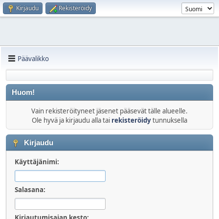
Kirjaudu
Rekisteröidy
Päävalikko
Huom!
Vain rekisteröityneet jäsenet pääsevät tälle alueelle.
Ole hyvä ja kirjaudu alla tai
rekisteröidy
tunnuksella
Kirjaudu
Käyttäjänimi:
Salasana:
Kirjautumisajan kesto: