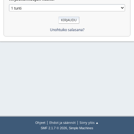
Unohtuiko salasana?
|
|
Ohjeet
Ehdot ja säännöt
Siirry ylös ▲
,
SMF 2.1.7 © 2026
Simple Machines