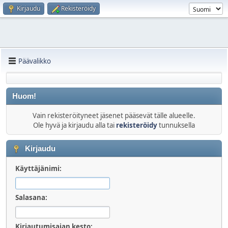
Kirjaudu
Rekisteröidy
Päävalikko
Huom!
Vain rekisteröityneet jäsenet pääsevät tälle alueelle.
Ole hyvä ja kirjaudu alla tai
rekisteröidy
tunnuksella
Kirjaudu
Käyttäjänimi:
Salasana:
Kirjautumisajan kesto: