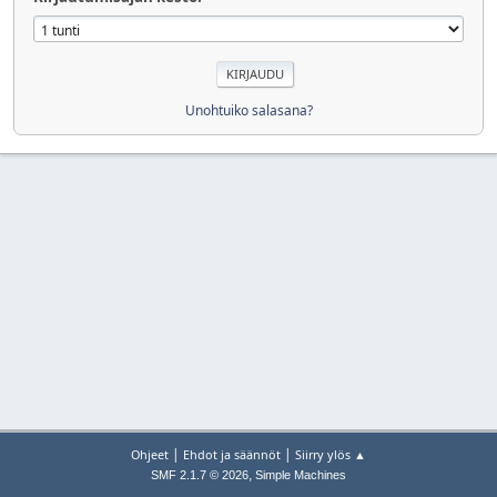
Unohtuiko salasana?
|
|
Ohjeet
Ehdot ja säännöt
Siirry ylös ▲
,
SMF 2.1.7 © 2026
Simple Machines