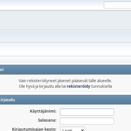
m!
Vain rekisteröityneet jäsenet pääsevät tälle alueelle.
Ole hyvä ja kirjaudu alla tai
rekisteröidy
tunnuksella
irjaudu
Käyttäjänimi:
Salasana:
Kirjautumisajan kesto: