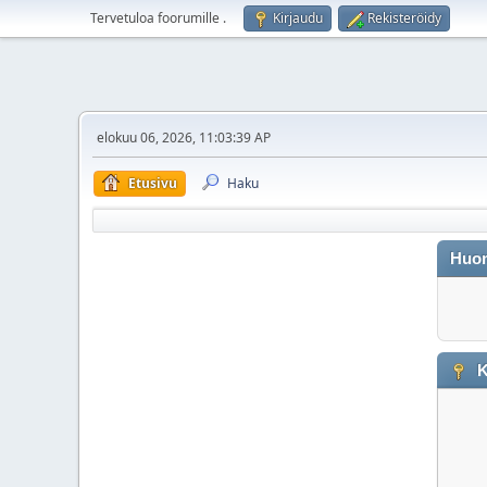
Tervetuloa foorumille
.
Kirjaudu
Rekisteröidy
elokuu 06, 2026, 11:03:39 AP
Etusivu
Haku
Huo
K