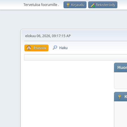
Tervetuloa foorumille
.
Kirjaudu
Rekisteröidy
elokuu 06, 2026, 09:17:15 AP
Etusivu
Haku
Huo
K