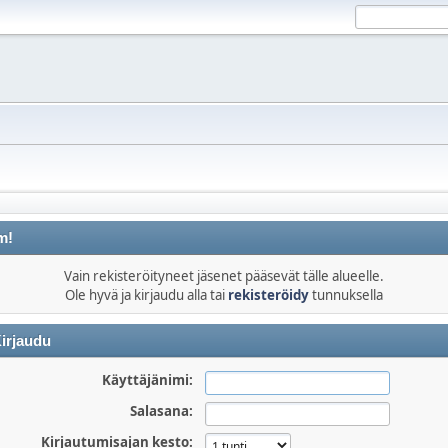
m!
Vain rekisteröityneet jäsenet pääsevät tälle alueelle.
Ole hyvä ja kirjaudu alla tai
rekisteröidy
tunnuksella
irjaudu
Käyttäjänimi:
Salasana:
Kirjautumisajan kesto: