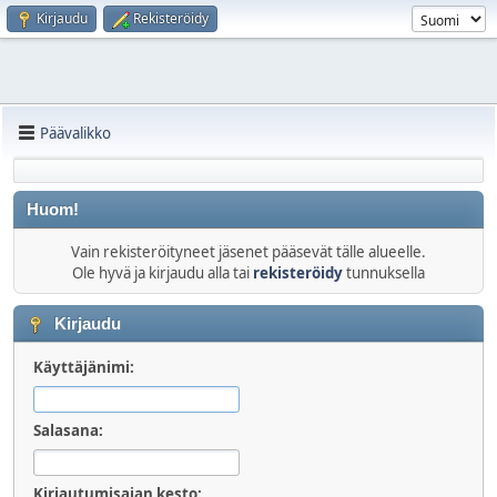
Kirjaudu
Rekisteröidy
Päävalikko
Huom!
Vain rekisteröityneet jäsenet pääsevät tälle alueelle.
Ole hyvä ja kirjaudu alla tai
rekisteröidy
tunnuksella
Kirjaudu
Käyttäjänimi:
Salasana:
Kirjautumisajan kesto: