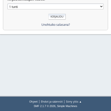
Unohtuiko salasana?
|
|
Ohjeet
Ehdot ja säännöt
Siirry ylös ▲
,
SMF 2.1.7 © 2026
Simple Machines