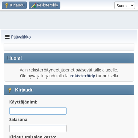
Kirjaudu
Rekisteröidy
Päävalikko
Huom!
Vain rekisteröityneet jäsenet pääsevät tälle alueelle.
Ole hyvä ja kirjaudu alla tai
rekisteröidy
tunnuksella
Kirjaudu
Käyttäjänimi:
Salasana:
Kirjautumisajan kesto: