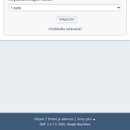
Unohtuiko salasana?
|
|
Ohjeet
Ehdot ja säännöt
Siirry ylös ▲
,
SMF 2.1.7 © 2026
Simple Machines