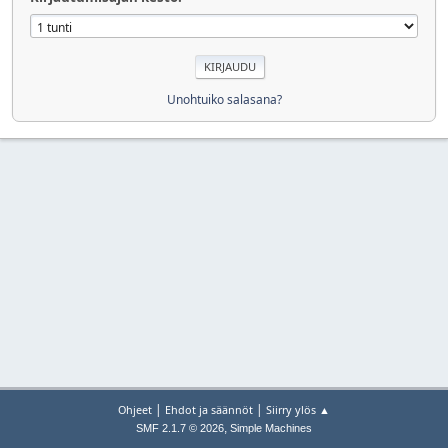
Unohtuiko salasana?
|
|
Ohjeet
Ehdot ja säännöt
Siirry ylös ▲
,
SMF 2.1.7 © 2026
Simple Machines