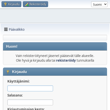
Kirjaudu
Rekisteröidy
Päävalikko
Huom!
Vain rekisteröityneet jäsenet pääsevät tälle alueelle.
Ole hyvä ja kirjaudu alla tai
rekisteröidy
tunnuksella
Kirjaudu
Käyttäjänimi:
Salasana:
Kirjautumisajan kesto: