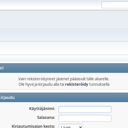
m!
Vain rekisteröityneet jäsenet pääsevät tälle alueelle.
Ole hyvä ja kirjaudu alla tai
rekisteröidy
tunnuksella
irjaudu
Käyttäjänimi:
Salasana:
Kirjautumisajan kesto: