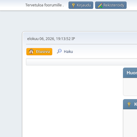
Tervetuloa foorumille
.
Kirjaudu
Rekisteröidy
elokuu 06, 2026, 19:13:52 IP
Etusivu
Haku
Huo
K