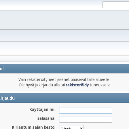
m!
Vain rekisteröityneet jäsenet pääsevät tälle alueelle.
Ole hyvä ja kirjaudu alla tai
rekisteröidy
tunnuksella
irjaudu
Käyttäjänimi:
Salasana:
Kirjautumisajan kesto: