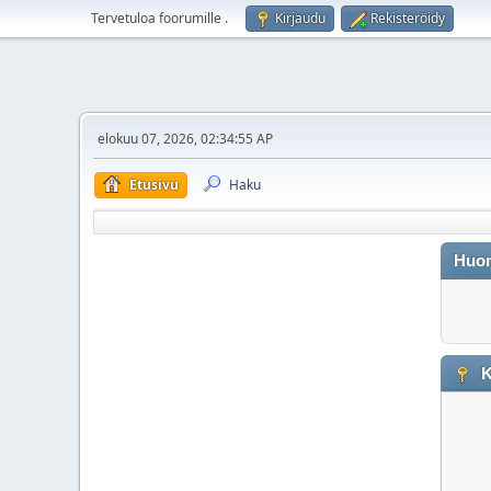
Tervetuloa foorumille
.
Kirjaudu
Rekisteröidy
elokuu 07, 2026, 02:34:55 AP
Etusivu
Haku
Huo
K