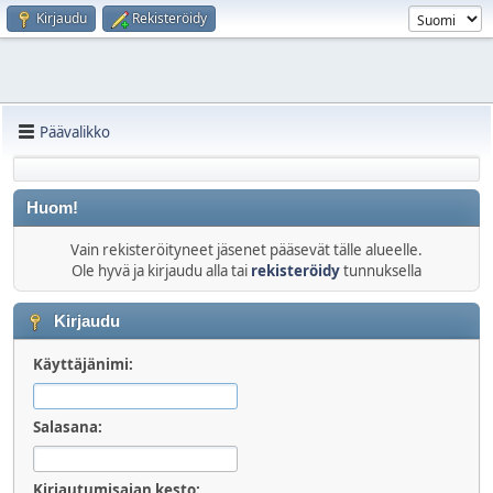
Kirjaudu
Rekisteröidy
Päävalikko
Huom!
Vain rekisteröityneet jäsenet pääsevät tälle alueelle.
Ole hyvä ja kirjaudu alla tai
rekisteröidy
tunnuksella
Kirjaudu
Käyttäjänimi:
Salasana:
Kirjautumisajan kesto: