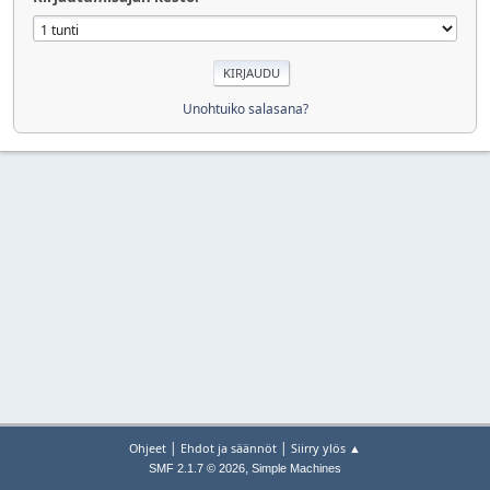
Unohtuiko salasana?
|
|
Ohjeet
Ehdot ja säännöt
Siirry ylös ▲
,
SMF 2.1.7 © 2026
Simple Machines