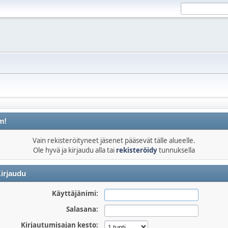
m!
Vain rekisteröityneet jäsenet pääsevät tälle alueelle.
Ole hyvä ja kirjaudu alla tai
rekisteröidy
tunnuksella
irjaudu
Käyttäjänimi:
Salasana:
Kirjautumisajan kesto: