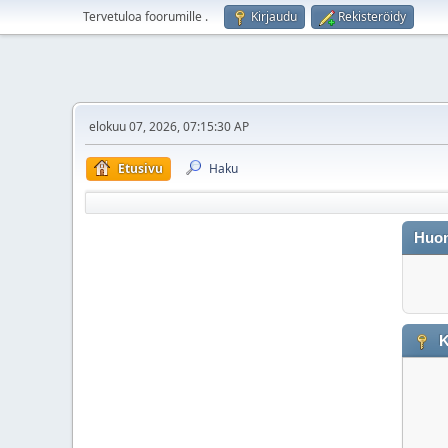
Tervetuloa foorumille
.
Kirjaudu
Rekisteröidy
elokuu 07, 2026, 07:15:30 AP
Etusivu
Haku
Huo
K