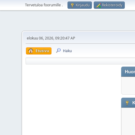
Tervetuloa foorumille
.
Kirjaudu
Rekisteröidy
elokuu 06, 2026, 09:20:47 AP
Etusivu
Haku
Huo
K