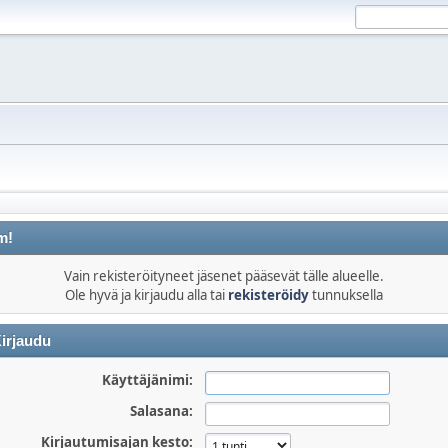
m!
Vain rekisteröityneet jäsenet pääsevät tälle alueelle.
Ole hyvä ja kirjaudu alla tai
rekisteröidy
tunnuksella
irjaudu
Käyttäjänimi:
Salasana:
Kirjautumisajan kesto: