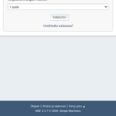
Unohtuiko salasana?
|
|
Ohjeet
Ehdot ja säännöt
Siirry ylös ▲
,
SMF 2.1.7 © 2026
Simple Machines