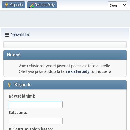
Kirjaudu
Rekisteröidy
Päävalikko
Huom!
Vain rekisteröityneet jäsenet pääsevät tälle alueelle.
Ole hyvä ja kirjaudu alla tai
rekisteröidy
tunnuksella
Kirjaudu
Käyttäjänimi:
Salasana:
Kirjautumisajan kesto: