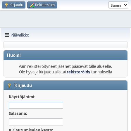
Kirjaudu
Rekisteröidy
Päävalikko
Huom!
Vain rekisteröityneet jäsenet pääsevät tälle alueelle.
Ole hyvä ja kirjaudu alla tai
rekisteröidy
tunnuksella
Kirjaudu
Käyttäjänimi:
Salasana:
Kirjautumisajan kesto: