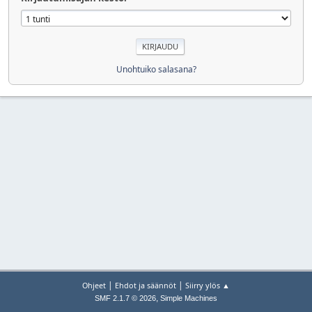
Unohtuiko salasana?
|
|
Ohjeet
Ehdot ja säännöt
Siirry ylös ▲
,
SMF 2.1.7 © 2026
Simple Machines