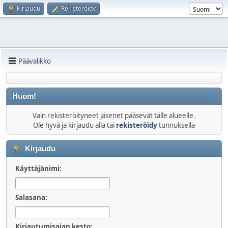
Kirjaudu
Rekisteröidy
Päävalikko
Huom!
Vain rekisteröityneet jäsenet pääsevät tälle alueelle.
Ole hyvä ja kirjaudu alla tai
rekisteröidy
tunnuksella
Kirjaudu
Käyttäjänimi:
Salasana:
Kirjautumisajan kesto: