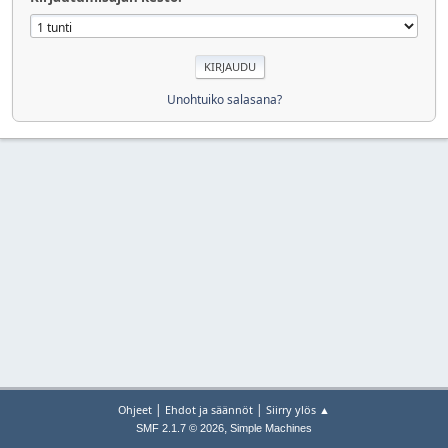
Unohtuiko salasana?
|
|
Ohjeet
Ehdot ja säännöt
Siirry ylös ▲
,
SMF 2.1.7 © 2026
Simple Machines