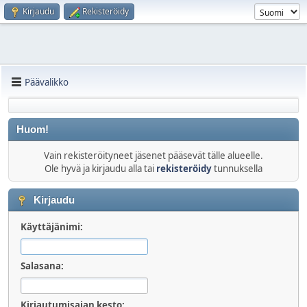
Kirjaudu
Rekisteröidy
Päävalikko
Huom!
Vain rekisteröityneet jäsenet pääsevät tälle alueelle.
Ole hyvä ja kirjaudu alla tai
rekisteröidy
tunnuksella
Kirjaudu
Käyttäjänimi:
Salasana:
Kirjautumisajan kesto: