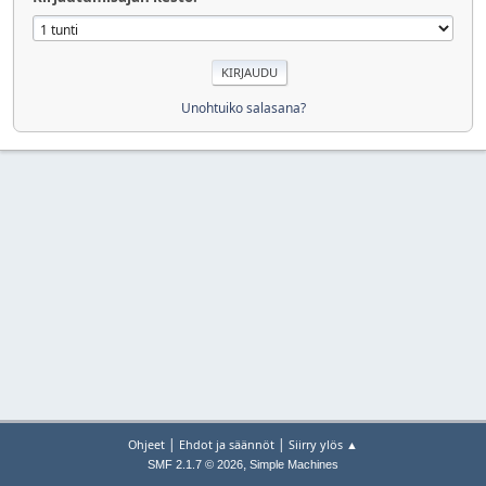
Unohtuiko salasana?
|
|
Ohjeet
Ehdot ja säännöt
Siirry ylös ▲
,
SMF 2.1.7 © 2026
Simple Machines