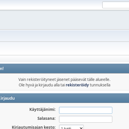
m!
Vain rekisteröityneet jäsenet pääsevät tälle alueelle.
Ole hyvä ja kirjaudu alla tai
rekisteröidy
tunnuksella
irjaudu
Käyttäjänimi:
Salasana:
Kirjautumisajan kesto: