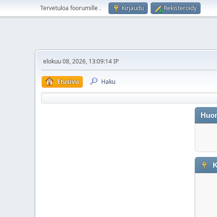
Tervetuloa foorumille
.
Kirjaudu
Rekisteröidy
elokuu 08, 2026, 13:09:14 IP
Etusivu
Haku
Huo
K