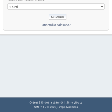
Unohtuiko salasana?
|
|
Ohjeet
Ehdot ja säännöt
Siirry ylös ▲
,
SMF 2.1.7 © 2026
Simple Machines