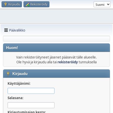
Kirjaudu
Rekisteröidy
Päävalikko
Huom!
Vain rekisteröityneet jäsenet pääsevät tälle alueelle.
Ole hyvä ja kirjaudu alla tai
rekisteröidy
tunnuksella
Kirjaudu
Käyttäjänimi:
Salasana:
Kirjautumisajan kesto: