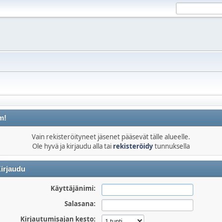
m!
Vain rekisteröityneet jäsenet pääsevät tälle alueelle.
Ole hyvä ja kirjaudu alla tai
rekisteröidy
tunnuksella
irjaudu
Käyttäjänimi:
Salasana:
Kirjautumisajan kesto: