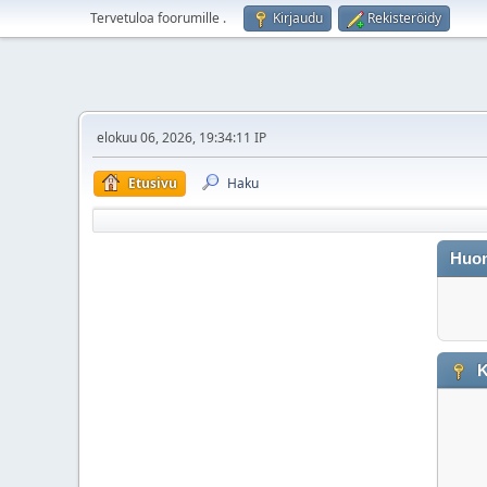
Tervetuloa foorumille
.
Kirjaudu
Rekisteröidy
elokuu 06, 2026, 19:34:11 IP
Etusivu
Haku
Huo
K