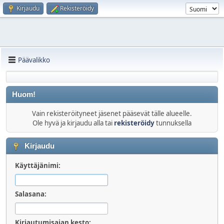
Kirjaudu
Rekisteröidy
Päävalikko
Huom!
Vain rekisteröityneet jäsenet pääsevät tälle alueelle.
Ole hyvä ja kirjaudu alla tai
rekisteröidy
tunnuksella
Kirjaudu
Käyttäjänimi:
Salasana:
Kirjautumisajan kesto: