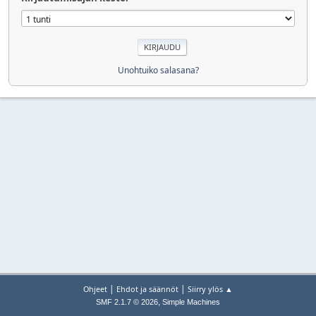
Unohtuiko salasana?
|
|
Ohjeet
Ehdot ja säännöt
Siirry ylös ▲
,
SMF 2.1.7 © 2026
Simple Machines