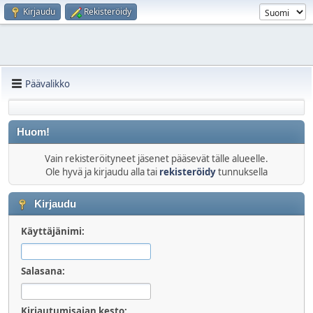
Kirjaudu
Rekisteröidy
Päävalikko
Huom!
Vain rekisteröityneet jäsenet pääsevät tälle alueelle.
Ole hyvä ja kirjaudu alla tai
rekisteröidy
tunnuksella
Kirjaudu
Käyttäjänimi:
Salasana:
Kirjautumisajan kesto: