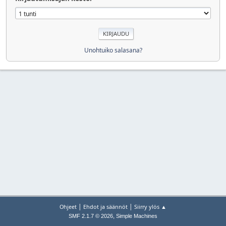
Unohtuiko salasana?
|
|
Ohjeet
Ehdot ja säännöt
Siirry ylös ▲
,
SMF 2.1.7 © 2026
Simple Machines