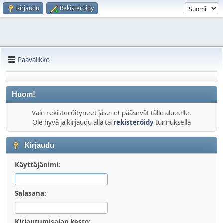
Kirjaudu
Rekisteröidy
Päävalikko
Huom!
Vain rekisteröityneet jäsenet pääsevät tälle alueelle.
Ole hyvä ja kirjaudu alla tai
rekisteröidy
tunnuksella
Kirjaudu
Käyttäjänimi:
Salasana:
Kirjautumisajan kesto: