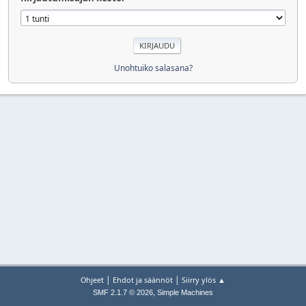
Unohtuiko salasana?
|
|
Ohjeet
Ehdot ja säännöt
Siirry ylös ▲
,
SMF 2.1.7 © 2026
Simple Machines