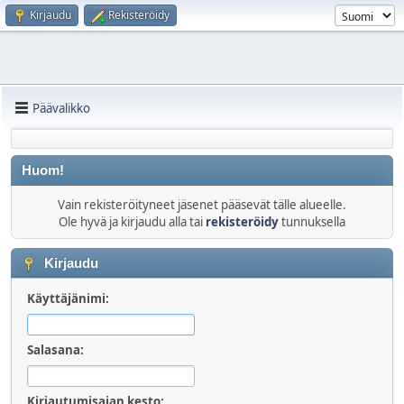
Kirjaudu
Rekisteröidy
Päävalikko
Huom!
Vain rekisteröityneet jäsenet pääsevät tälle alueelle.
Ole hyvä ja kirjaudu alla tai
rekisteröidy
tunnuksella
Kirjaudu
Käyttäjänimi:
Salasana:
Kirjautumisajan kesto: