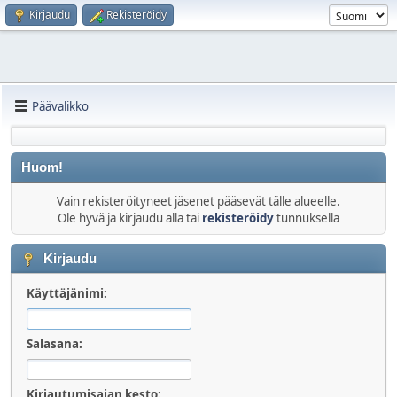
Kirjaudu
Rekisteröidy
Päävalikko
Huom!
Vain rekisteröityneet jäsenet pääsevät tälle alueelle.
Ole hyvä ja kirjaudu alla tai
rekisteröidy
tunnuksella
Kirjaudu
Käyttäjänimi:
Salasana:
Kirjautumisajan kesto: