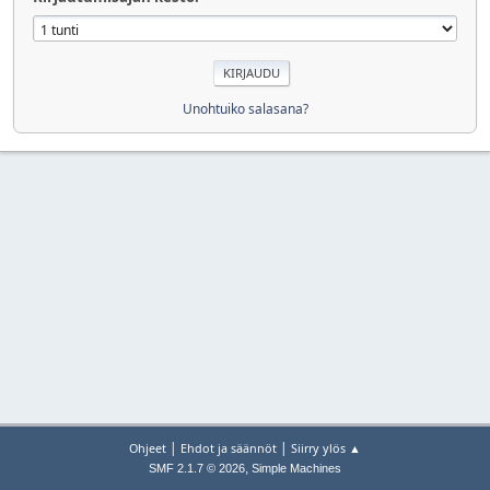
Unohtuiko salasana?
|
|
Ohjeet
Ehdot ja säännöt
Siirry ylös ▲
,
SMF 2.1.7 © 2026
Simple Machines