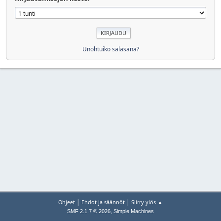
Unohtuiko salasana?
|
|
Ohjeet
Ehdot ja säännöt
Siirry ylös ▲
,
SMF 2.1.7 © 2026
Simple Machines