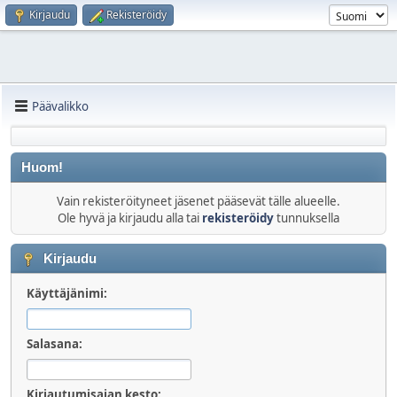
Kirjaudu
Rekisteröidy
Päävalikko
Huom!
Vain rekisteröityneet jäsenet pääsevät tälle alueelle.
Ole hyvä ja kirjaudu alla tai
rekisteröidy
tunnuksella
Kirjaudu
Käyttäjänimi:
Salasana:
Kirjautumisajan kesto: