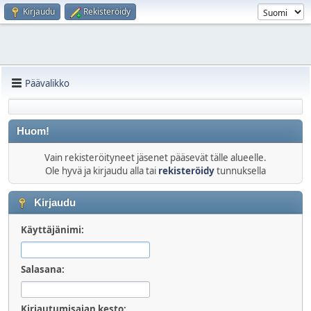
Kirjaudu
Rekisteröidy
Päävalikko
Huom!
Vain rekisteröityneet jäsenet pääsevät tälle alueelle.
Ole hyvä ja kirjaudu alla tai
rekisteröidy
tunnuksella
Kirjaudu
Käyttäjänimi:
Salasana:
Kirjautumisajan kesto: