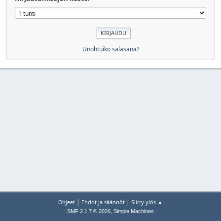
Unohtuiko salasana?
|
|
Ohjeet
Ehdot ja säännöt
Siirry ylös ▲
,
SMF 2.1.7 © 2026
Simple Machines