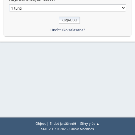
Unohtuiko salasana?
|
|
Ohjeet
Ehdot ja säännöt
Siirry ylös ▲
,
SMF 2.1.7 © 2026
Simple Machines