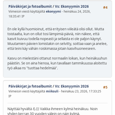
Päiväkirjat ja fotoalbumit
/
Vs: Ekonyymin 2026
#4
Viimeisin viesti käyttäjältä
ekonyymi
- heinäkuu 24, 2026,
18:35:41 IP
En ole kyllä huomioinut, että erityisen viileätä olisi ollut. Mutta
toistaalta, kun on ollut tosi lämpimiä päiviä, niin näkee, että
kasvit kuivuu todella nopeasti ja sellaista ei ole paljon käynyt.
Muutamien päivien lomistakin on selvitty, soittaa vaan ja anelee,
että teini käy vähän roiskimassa jotain kasvihuoneeseen.
Kasvu on mielestäni ottanut normaalin loikan, kun heinäkuuhun
päästiin. Se on aina hienoa, kun tavallaan tammikuussa aloitettu
työ alkaa ns "tuottaa hedelmää".
Päiväkirjat ja fotoalbumit
/
Vs: Ekonyymin 2026
#5
Viimeisin viesti käyttäjältä
miiksuli
- heinäkuu 23, 2026, 17:33:25
IP
Näyttää hyvältä 💪🏻 Vaikka ihmeen kylmä heinäkuu. Noin
yhden kerran 30 vuoden välein on näin kylmä.