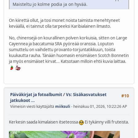
Maisteltu jo kolme podia ja on hyvää.
On kiirettä ollut, ja tosi monet noista taimista menehtyneet
keväällä, ei tainnut olla tarpeeksi Karibialainen ilmasto.
No, chinensejä on kourallinen polven korkuisia, sitten on Large
Cayennea ja baccatumia SRA pyöreää oranssia. Loputon
sumuttelu on vaihdettu provanto-torjuntatikkuun, toista
kuukautta rauha. Tänään huomasin ensimäisen Scotch Bonnetin
ja myös ensimäiset kirvat... Katsotaan milloin ehtii kuvia laittaa.
Päiväkirjat ja fotoalbumit
/
Vs: Sisäkasvatukset
#10
jatkukoot ...
Viimeisin viesti käyttäjältä
miiksuli
- heinäkuu 01, 2026, 10:22:26 AP
Kerkesin saada kimalaisen itseteossa
Ei tykänny villi fruteista.