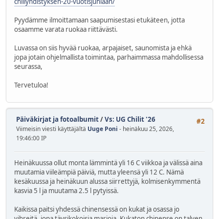
chiliyhdistyksen-20-vuotisjuhlaan/
Pyydämme ilmoittamaan saapumisestasi etukäteen, jotta
osaamme varata ruokaa riittävästi.
Luvassa on siis hyvää ruokaa, arpajaiset, saunomista ja ehkä
jopa jotain ohjelmallista toimintaa, parhaimmassa mahdollisessa
seurassa,
Tervetuloa!
Päiväkirjat ja fotoalbumit
/
Vs: UG Chilit '26
#2
Viimeisin viesti käyttäjältä
Uuge Poni
- heinäkuu 25, 2026,
19:46:00 IP
Heinäkuussa ollut monta lämmintä yli 16 C viikkoa ja välissä aina
muutamia viileämpiä päiviä, mutta yleensä yli 12 C. Nämä
kesäkuussa ja heinäkuun alussa siirrettyjä, kolmisenkymmentä
kasvia 5 l ja muutama 2.5 l pytyissä.
Kaikissa paitsi yhdessä chinensessä on kukat ja osassa jo
vihreitä, jopa täysikokoisia marjoja. Kukaton chinense on talven