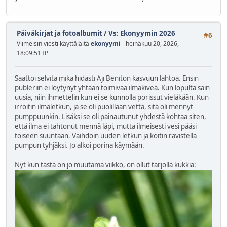
Päiväkirjat ja fotoalbumit
/
Vs: Ekonyymin 2026
#6
Viimeisin viesti käyttäjältä
ekonyymi
- heinäkuu 20, 2026,
18:09:51 IP
Saattoi selvitä mikä hidasti Aji Beniton kasvuun lähtöä. Ensin
publeriin ei löytynyt yhtään toimivaa ilmakiveä. Kun lopulta sain
uusia, niin ihmettelin kun ei se kunnolla porissut vieläkään. Kun
irroitin ilmaletkun, ja se oli puolillaan vettä, sitä oli mennyt
pumppuunkin. Lisäksi se oli painautunut yhdestä kohtaa siten,
että ilma ei tahtonut mennä läpi, mutta ilmeisesti vesi pääsi
toiseen suuntaan. Vaihdoin uuden letkun ja koitin ravistella
pumpun tyhjäksi. Jo alkoi porina käymään.
Nyt kun tästä on jo muutama viikko, on ollut tarjolla kukkia: