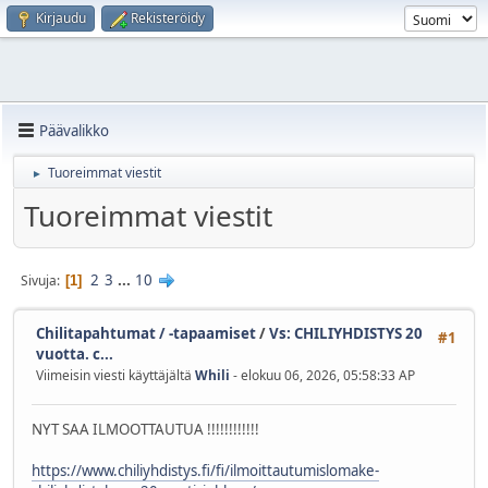
Kirjaudu
Rekisteröidy
Päävalikko
Tuoreimmat viestit
►
Tuoreimmat viestit
2
3
...
10
Sivuja
1
Chilitapahtumat / -tapaamiset
/
Vs: CHILIYHDISTYS 20
#1
vuotta. c...
Viimeisin viesti käyttäjältä
Whili
- elokuu 06, 2026, 05:58:33 AP
NYT SAA ILMOOTTAUTUA !!!!!!!!!!!!
https://www.chiliyhdistys.fi/fi/ilmoittautumislomake-