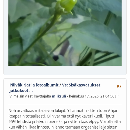
Päiväkirjat ja fotoalbumit
/
Vs: Sisäkasvatukset
#7
jatkukoot ...
Viimeisin viesti käyttäjältä
miiksuli
- heinäkuu 17, 2026, 21:04:56 IP
Noh arvatkaas mitä arvon lukijat. Ylilannoitin sitten tuon Ahjon
Reaperin totaalisesti. Olin varma että nyt kaveri kuoli. Tiputti
95% lehdistä ja latvoin pieneksi ja nytten taas elpyy. Voi olla että
kun vähän liikaa innostuin lannoittamaan orgaanisella ja sitten