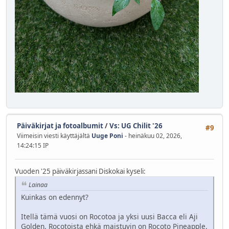
Päiväkirjat ja fotoalbumit
/
Vs: UG Chilit '26
#9
Viimeisin viesti käyttäjältä
Uuge Poni
- heinäkuu 02, 2026,
14:24:15 IP
Vuoden '25 päiväkirjassani Diskokai kyseli:
Lainaa
Kuinkas on edennyt?
Itellä tämä vuosi on Rocotoa ja yksi uusi Bacca eli Aji
Golden. Rocotoista ehkä maistuvin on Rocoto Pineapple.