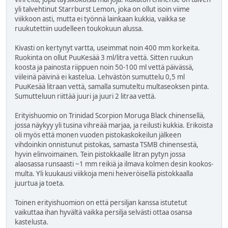
yli talvehtinut Starrburst Lemon, joka on ollut isoin viime
viikkoon asti, mutta ei työnnä lainkaan kukkia, vaikka se
ruukutettiin uudelleen toukokuun alussa.
Kivasti on kertynyt vartta, useimmat noin 400 mm korkeita.
Ruokinta on ollut PuuKesää 3 ml/litra vettä. Sitten ruukun
koosta ja painosta riippuen noin 50-100 ml vettä päivässä,
viileinä päivinä ei kastelua. Lehvästön sumuttelu 0,5 ml
PuuKesää litraan vettä, samalla sumuteltu multaseoksen pinta.
Sumutteluun riittää juuri ja juuri 2 litraa vettä.
Erityishuomio on Trinidad Scorpion Moruga Black chinensellä,
jossa näykyy yli tusina vihreää marjaa, ja reilusti kukkia. Erikoista
oli myös että monen vuoden pistokaskokeilun jälkeen
vihdoinkin onnistunut pistokas, samasta TSMB chinensestä,
hyvin elinvoimainen. Tein pistokkaalle litran pytyn jossa
alaosassa runsaasti ~1 mm reikiä ja ilmava kolmen desin kookos-
multa. Yli kuukausi viikkoja meni heiveröisellä pistokkaalla
juurtua ja toeta.
Toinen erityishuomion on että persiljan kanssa istutetut
vaikuttaa ihan hyvältä vaikka persilja selvästi ottaa osansa
kastelusta.