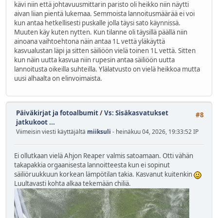
kävi niin että johtavuusmittarin paristo oli heikko niin näytti
aivan liian pientä lukemaa. Semmoista lannoitusmäärää ei voi
kun antaa hetkellisesti puskalle jolla täysi sato käynnissä.
Muuten käy kuten nytten. Kun tilanne oli täysillä päällä niin
ainoana vaihtoehtona näin antaa 1L vettä yläkäyttä
kasvualustan läpi ja sitten säiliöön vielä toinen 1L vettä. Sitten
kun näin uutta kasvua niin rupesin antaa säiliöön uutta
lannoitusta oikeilla suhteilla. Ylälatvusto on vielä heikkoa mutta
uusi alhaalta on elinvoimaista.
Päiväkirjat ja fotoalbumit
/
Vs: Sisäkasvatukset
#8
jatkukoot ...
Viimeisin viesti käyttäjältä
miiksuli
- heinäkuu 04, 2026, 19:33:52 IP
Ei ollutkaan vielä Ahjon Reaper valmis satoamaan. Otti vähän
takapakkia orgaanisesta lannoitteesta kun ei sopinut
säiliöruukkuun korkean lämpötilan takia. Kasvanut kuitenkin
Luultavasti kohta alkaa tekemään chiliä.