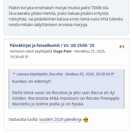
Päätin korjata ensimäiset marjat muista paitsi TSMB:stä.
Seuraavaksi pitäisi miettiä, josko haluaa jotakin erityistä
risteyttää, vai pitäisiköhän katsoa ensin tämä vuosi että tuleeko
noista mitään säilyttämisen arvoisia marjoja.
Päiväkirjat ja fotoalbumit
/
Vs: UG Chilit '25
#3
Viimeisin viesti käyttäjältä
Uuge Poni
- heinäkuu 25, 2026,
19:30:49 IP
Lainaus käyttäjältä: DiscoKai - kesäkuu 05, 2026, 20:28:54 IP
Kuinkas on edennyt?
Itellä tämä vuosi on Rocotoa ja yksi uusi Bacca eli Aji
Golden. Rocotoista ehkä maistuvin on Rocoto Pineapple.
Maisteltu jo kolme podia ja on hyvää.
Vastausta tuolla:
vuoden 2026 päiväkirja