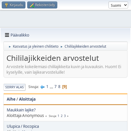
Kirjaudu
Rekisteröidy
Päävalikko
Kasvatus ja yleinen chilitieto
Chililajikkeiden arvostelut
►
►
Chililajikkeiden arvostelut
Arvostele kokeilemiasi chililajikkeita kuvin ja kuvauksin. Huom! Ei
kyselyille, vain lajikearvosteluille!
1
...
7
8
Sivuja
9
SIIRRY ALAS
Aihe
/
Aloittaja
Maukkain lajike?
Aloittaja Anonymous
1
2
3
Sivuja
Ulupica / Rocopica