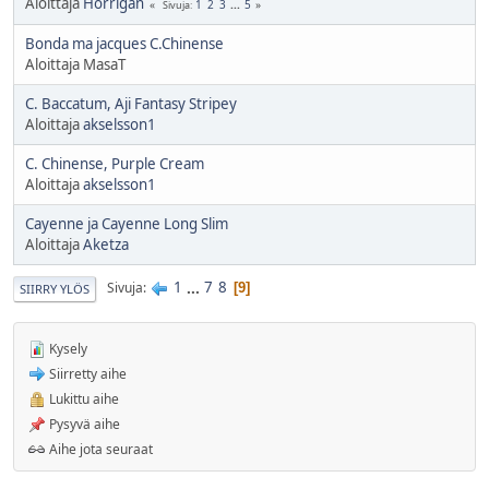
Aloittaja
Horrigan
1
2
3
...
5
Sivuja
Bonda ma jacques C.Chinense
Aloittaja MasaT
C. Baccatum, Aji Fantasy Stripey
Aloittaja
akselsson1
C. Chinense, Purple Cream
Aloittaja
akselsson1
Cayenne ja Cayenne Long Slim
Aloittaja
Aketza
1
...
7
8
Sivuja
9
SIIRRY YLÖS
Kysely
Siirretty aihe
Lukittu aihe
Pysyvä aihe
Aihe jota seuraat