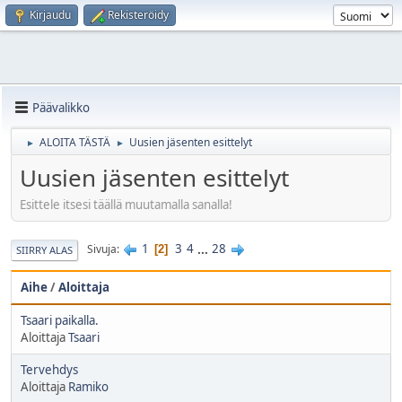
Kirjaudu
Rekisteröidy
Päävalikko
ALOITA TÄSTÄ
Uusien jäsenten esittelyt
►
►
Uusien jäsenten esittelyt
Esittele itsesi täällä muutamalla sanalla!
1
3
4
...
28
Sivuja
2
SIIRRY ALAS
Aihe
/
Aloittaja
Tsaari paikalla.
Aloittaja
Tsaari
Tervehdys
Aloittaja
Ramiko