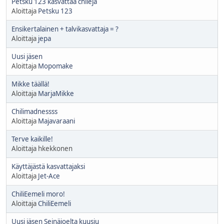
Petsku 123 kasvattaa chilejä
Aloittaja
Petsku 123
Ensikertalainen + talvikasvattaja = ?
Aloittaja
jepa
Uusi jäsen
Aloittaja
Mopomake
Mikke täällä!
Aloittaja
MarjaMikke
Chilimadnessss
Aloittaja
Majavaraani
Terve kaikille!
Aloittaja hkekkonen
Käyttäjästä kasvattajaksi
Aloittaja
Jet-Ace
ChiliEemeli moro!
Aloittaja
ChiliEemeli
Uusi jäsen Seinäjoelta kuusju