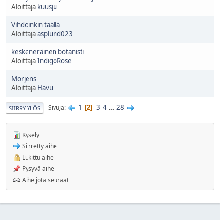
Aloittaja
kuusju
Vihdoinkin täällä
Aloittaja
asplund023
keskeneräinen botanisti
Aloittaja
IndigoRose
Morjens
Aloittaja
Havu
1
3
4
...
28
Sivuja
2
SIIRRY YLÖS
Kysely
Siirretty aihe
Lukittu aihe
Pysyvä aihe
Aihe jota seuraat