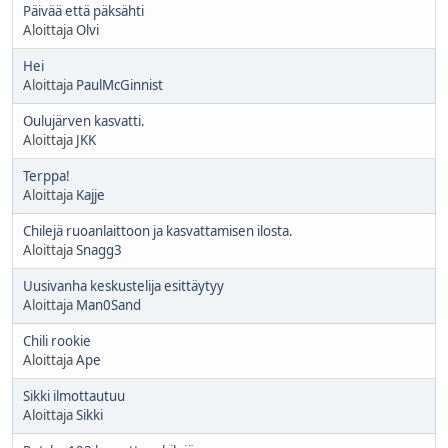
Päivää että päksähti
Aloittaja
Olvi
Hei
Aloittaja
PaulMcGinnist
Oulujärven kasvatti.
Aloittaja
JKK
Terppa!
Aloittaja
Kajje
Chilejä ruoanlaittoon ja kasvattamisen ilosta.
Aloittaja
Snagg3
Uusivanha keskustelija esittäytyy
Aloittaja
Man0Sand
Chili rookie
Aloittaja
Ape
Sikki ilmottautuu
Aloittaja
Sikki