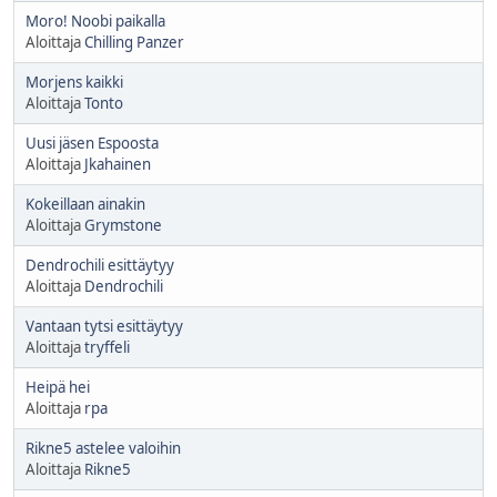
Moro! Noobi paikalla
Aloittaja
Chilling Panzer
Morjens kaikki
Aloittaja
Tonto
Uusi jäsen Espoosta
Aloittaja
Jkahainen
Kokeillaan ainakin
Aloittaja
Grymstone
Dendrochili esittäytyy
Aloittaja
Dendrochili
Vantaan tytsi esittäytyy
Aloittaja
tryffeli
Heipä hei
Aloittaja
rpa
Rikne5 astelee valoihin
Aloittaja
Rikne5