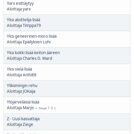
Yarx esittäytyy
Aloittaja
yarx
Yksi aloittelija lisää
Aloittaja
Timppa79
Yksi geneerinen moro lisää
Aloittaja
Epäilyksen Lohi
Yksi kokki lisää keiton ääreen
Aloittaja
Charles D. Ward
Yksi vielä lisää
Aloittaja
Antti88
Ylikiimingin rehu
Aloittaja
JOKaija
Ylöjärveläisiä lisää
Aloittaja
Marjis
1
2
Sivuja
Z - Uusi kasvattaja
Aloittaja
Ziege