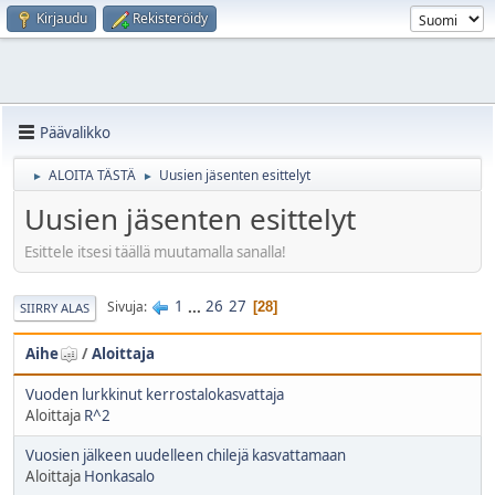
Kirjaudu
Rekisteröidy
Päävalikko
ALOITA TÄSTÄ
Uusien jäsenten esittelyt
►
►
Uusien jäsenten esittelyt
Esittele itsesi täällä muutamalla sanalla!
1
...
26
27
Sivuja
28
SIIRRY ALAS
Aihe
/
Aloittaja
Vuoden lurkkinut kerrostalokasvattaja
Aloittaja
R^2
Vuosien jälkeen uudelleen chilejä kasvattamaan
Aloittaja
Honkasalo