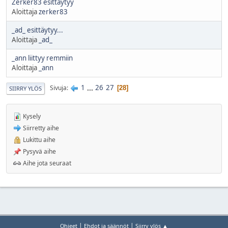
Zerker83 esittäytyy
Aloittaja
zerker83
_ad_ esittäytyy...
Aloittaja
_ad_
_ann liittyy remmiin
Aloittaja
_ann
1
...
26
27
Sivuja
28
SIIRRY YLÖS
Kysely
Siirretty aihe
Lukittu aihe
Pysyvä aihe
Aihe jota seuraat
|
|
Ohjeet
Ehdot ja säännöt
Siirry ylös ▲