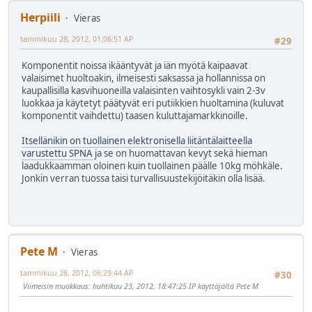
Herpiili
Vieras
tammikuu 28, 2012, 01:06:51 AP
#29
Komponentit noissa ikääntyvät ja iän myötä kaipaavat
valaisimet huoltoakin, ilmeisesti saksassa ja hollannissa on
kaupallisilla kasvihuoneilla valaisinten vaihtosykli vain 2-3v
luokkaa ja käytetyt päätyvät eri putiikkien huoltamina (kuluvat
komponentit vaihdettu) taasen kuluttajamarkkinoille.
Itsellänikin on tuollainen elektronisella liitäntälaitteella
varustettu SPNA
ja se on huomattavan kevyt sekä hieman
laadukkaamman oloinen kuin tuollainen päälle 10kg möhkäle.
Jonkin verran tuossa taisi turvallisuustekijöitäkin olla lisää.
Pete M
Vieras
tammikuu 28, 2012, 06:29:44 AP
#30
Viimeisin muokkaus
: huhtikuu 23, 2012, 18:47:25 IP käyttäjältä Pete M