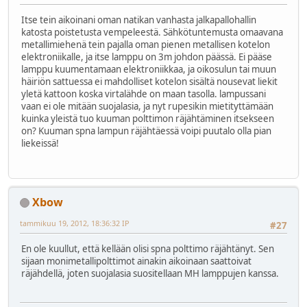
Itse tein aikoinani oman natikan vanhasta jalkapallohallin
katosta poistetusta vempeleestä. Sähkötuntemusta omaavana
metallimiehenä tein pajalla oman pienen metallisen kotelon
elektroniikalle, ja itse lamppu on 3m johdon päässä. Ei pääse
lamppu kuumentamaan elektroniikkaa, ja oikosulun tai muun
häiriön sattuessa ei mahdolliset kotelon sisältä nousevat liekit
yletä kattoon koska virtalähde on maan tasolla. lampussani
vaan ei ole mitään suojalasia, ja nyt rupesikin mietityttämään
kuinka yleistä tuo kuuman polttimon räjähtäminen itsekseen
on? Kuuman spna lampun räjähtäessä voipi puutalo olla pian
liekeissä!
Xbow
tammikuu 19, 2012, 18:36:32 IP
#27
En ole kuullut, että kellään olisi spna polttimo räjähtänyt. Sen
sijaan monimetallipolttimot ainakin aikoinaan saattoivat
räjähdellä, joten suojalasia suositellaan MH lamppujen kanssa.