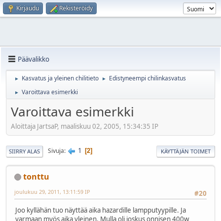
Kirjaudu
Rekisteröidy
Päävalikko
Kasvatus ja yleinen chilitieto
Edistyneempi chilinkasvatus
►
►
Varoittava esimerkki
►
Varoittava esimerkki
Aloittaja JartsaP, maaliskuu 02, 2005, 15:34:35 IP
1
Sivuja
2
SIIRRY ALAS
KÄYTTÄJÄN TOIMET
tonttu
joulukuu 29, 2011, 13:11:59 IP
#20
Joo kyllähän tuo näyttää aika hazardille lampputyypille. Ja
varmaan myös aika yleinen. Mulla oli joskus onnisen 400w