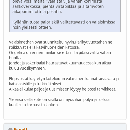
oleva voisi meitä "valaista". Ja vähän köhimistä
sähköverkossa, pientä virtapiikkiä ja sitämyöten
aikapommi otti ja posahti.
Kyllähän tuota paloriskiä valitettavasti on valaisimissa,
noin yleisesti ottaen.
Valaisimethan ovat suunniteltu hyvin.Parikyt vuottahan ne
roikkuvat siellä kasvihuoneiden katossa.
Ongelma on ennemminkin se että niitä pitäisi välillä vähän
huoltaa.
Johdot ja sokeripalat haurastuvat kuumuudessa kun aikaa
kuluu vuosikymmen.
Eli jos ostat käytetyn koteloidun valaisimen kannattaisi avata ja
katsoa sisälle ja tutkia liitokset.
Aikaa ei kulua paljoa ja uusimiseen löytyy helposti tarvikkeet.
Yleensä siellä kotelon sisällä on myös ihan pölyä ja roskaa
kuolleista kärpäsistä lähtien.
Espelt