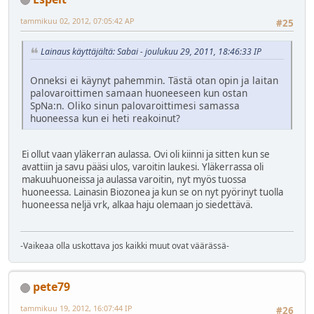
tammikuu 02, 2012, 07:05:42 AP
#25
Lainaus käyttäjältä: Sabai - joulukuu 29, 2011, 18:46:33 IP
Onneksi ei käynyt pahemmin. Tästä otan opin ja laitan
palovaroittimen samaan huoneeseen kun ostan
SpNa:n. Oliko sinun palovaroittimesi samassa
huoneessa kun ei heti reakoinut?
Ei ollut vaan yläkerran aulassa. Ovi oli kiinni ja sitten kun se
avattiin ja savu pääsi ulos, varoitin laukesi. Yläkerrassa oli
makuuhuoneissa ja aulassa varoitin, nyt myös tuossa
huoneessa. Lainasin Biozonea ja kun se on nyt pyörinyt tuolla
huoneessa neljä vrk, alkaa haju olemaan jo siedettävä.
-Vaikeaa olla uskottava jos kaikki muut ovat väärässä-
pete79
tammikuu 19, 2012, 16:07:44 IP
#26