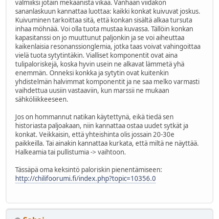
valmiiksi jotain mekaanista vikaa. Vanhaan viidakon
sananlaskuun kannattaa luottaa: kaikki konkat kuivuvat joskus.
Kuivuminen tarkoittaa sitä, että konkan sisältä alkaa tursuta
inhaa möhnää. Voi olla tuota mustaa kuvassa. Tällöin konkan
kapasitanssi on jo muuttunut paljonkin ja se voi aiheuttaa
kaikenlaisia resonanssionglemia, jotka taas voivat vahingoittaa
vielä tuota sytytintäkin. Vialliset komponentit ovat aina
tulipaloriskejä, koska hyvin usein ne alkavat lämmetä yhä
enemmän. Onneksi konkka ja sytytin ovat kuitenkin
yhdistelmän halvimmat komponentit ja ne saa melko varmasti
vaihdettua uusiin vastaaviin, kun marssii ne mukaan
sähköliikkeeseen.
Jos on hommannut natikan käytettynä, eikä tiedä sen
historiasta paljoakaan, niin kannattaa ostaa uudet sytkät ja
konkat. Veikkaisin, että yhteishinta olis jossain 20-30e
paikkeilla. Tai ainakin kannattaa kurkata, että miltä ne näyttää.
Halkeamia tai pullistumia -> vaihtoon.
Tässäpä oma keksintö paloriskin pienentämiseen:
http://chilifoorumi.fi/index.php?topic=10356.0