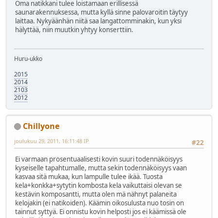
Oma natikkani tulee loistamaan erillisessä
saunarakennuksessa, mutta kyllä sinne palovaroitin täytyy
laittaa. Nykyäänhän niitä saa langattomminakin, kun yksi
hälyttää, niin muutkin yhtyy konserttiin.
Huru-ukko
2015
2014
2103
2012
Chillyone
joulukuu 29, 2011, 16:11:48 IP
#22
Ei varmaan prosentuaalisesti kovin suuri todennäköisyys
kyseiselle tapahtumalle, mutta sekin todennäköisyys vaan
kasvaa sitä mukaa, kun lampulle tulee ikää. Tuosta
kela+konkka+sytytin kombosta kela vaikuttaisi olevan se
kestävin komposantti, mutta olen mä nähnyt palaneita
kelojakin (ei natikoiden). Käämin oikosulusta nuo tosin on
tainnut syttyä. Ei onnistu kovin helposti jos ei käämissä ole