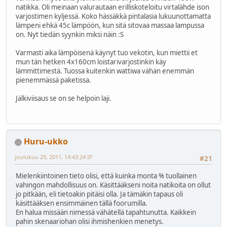
natikka. Oli meinaan valurautaan erilliskoteloitu virtalähde ison
varjostimen kyljessä. Koko hässäkkä pintalasia lukuunottamatta
lämpeni ehkä 45c lämpöön, kun sitä sitovaa massaa lampussa
on. Nyt tiedän syynkin miksi näin :S
Varmasti aika lämpöisenä käynyt tuo vekotin, kun miettii et
mun tän hetken 4x160cm loistarivarjostinkin käy
lämmittimestä. Tuossa kuitenkin wattiwa vähän enemmän
pienemmässä paketissa.
Jälkiviisaus se on se helpoin laji.
Huru-ukko
joulukuu 29, 2011, 14:43:24 IP
#21
Mielenkiintoinen tieto olisi, että kuinka monta % tuollainen
vahingon mahdollisuus on. Käsittääkseni noita natikoita on ollut
jo pitkään, eli tietoakin pitäisi olla. Ja tämäkin tapaus oli
käsittääksen ensimmäinen tällä foorumilla.
En halua missään nimessä vähätellä tapahtunutta. Kaikkein
pahin skenaariohan olisi ihmishenkien menetys.