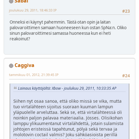
Sabai
joulukuu 29, 2011, 18:46:33 IP
#23
Onneksi ei käynyt pahemmin. Tästä otan opin ja laitan
palovaroittimen samaan huoneeseen kun ostan SpNa:n. Oliko
sinun palovaroittimesi samassa huoneessa kun ei heti
reakoinut?
Caggiva
tammikuu 01, 2012, 21:39:45 IP
#24
Lainaus käyttäjältä: Xbow - joulukuu 29, 2011, 10:33:35 AP
Siihen nyt osaa sanoa, että oliko missä se vika, mutta
tuo virtalähteen sijoitus suoraan kuuman lampun
yläpuolelle arveluttaa. Sekä se, että virtalähteessä oli
noinkin paljon palavaa materiaalia. Jösses. Olisikohan
lamppu ylikuumentanut virtalähdettä, jotain sulamista
johtojen eristeissä tapahtunut, pölyä sekä tervaa ja
molotovin coctail valmis? Joku sähköasioista perillä