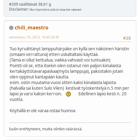
#209 säälittävät 38,61 g
Disclaimer:
Mun höpinöitä ei pidä sit ottaa liian vakavasti
chili_maestro
tammikuu 19, 2012, 19:45:24 IP
#28
Tuo kyrvähtänyt lamppuhärpäke on kyllä sen näköinen häristin
(omaani verrattuna) etten uskaltaltaisi käyttää.
(Tämä ei ollut kettuilua, vaikka vahvasti voi tuntuakin)
Pointti oli se, että itsekin olen ostanut niin paljon kiinalaista
kertakäyttötavarapaskaa(myös lamppuja), pakostakin jotain
olen oppinut kantapään kautta.
esim. ostin muutama vuosi sitten kaksi kiinalaista lapiota
(halvalla sai kuten Sulo Vilen) kestivät työskentelyä n.5 min per
lapio ja varsi kaksin kerroin.
Edellinen lapio kesti n. 20
vuotta.
Köyhällä ei ole varaa ostaa huonoa
luulin erehtyneeni, mutta olinkin väärässä.