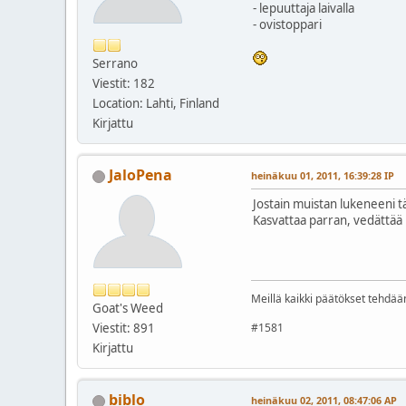
- lepuuttaja laivalla
- ovistoppari
Serrano
Viestit: 182
Location: Lahti, Finland
Kirjattu
JaloPena
heinäkuu 01, 2011, 16:39:28 IP
Jostain muistan lukeneeni t
Kasvattaa parran, vedättää
Meillä kaikki päätökset tehdää
Goat's Weed
Viestit: 891
#1581
Kirjattu
biblo
heinäkuu 02, 2011, 08:47:06 AP