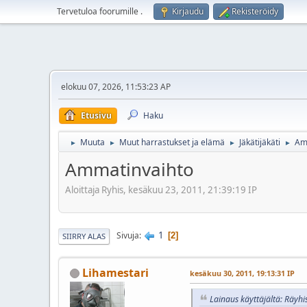
Tervetuloa foorumille
.
Kirjaudu
Rekisteröidy
elokuu 07, 2026, 11:53:23 AP
Etusivu
Haku
Muuta
Muut harrastukset ja elämä
Jäkätijäkäti
Am
►
►
►
►
Ammatinvaihto
Aloittaja Ryhis, kesäkuu 23, 2011, 21:39:19 IP
1
Sivuja
2
SIIRRY ALAS
Lihamestari
kesäkuu 30, 2011, 19:13:31 IP
Lainaus käyttäjältä: Räyhi