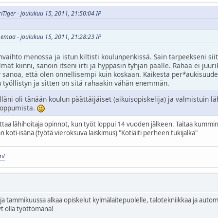
riTiger - joulukuu 15, 2011, 21:50:04 IP
memaa - joulukuu 15, 2011, 21:28:23 IP
nvaihto menossa ja istun kiltisti koulunpenkissä. Sain tarpeekseni si
ilmät kiinni, sanoin itseni irti ja hyppäsin tyhjän päälle. Rahaa ei juuri
 sanoa, että olen onnellisempi kuin koskaan. Kaikesta per*aukisuudes
 työllistyn ja sitten on sitä rahaakin vähän enemmän.
läni oli tänään koulun päättäijäiset (aikuisopiskelija) ja valmistuin läh
 loppumista.
ittaa lähihoitaja opinnot, kun työt loppui 14 vuoden jälkeen. Taitaa kummink
koti-isänä (työtä vieroksuva laiskimus) "Kotiäiti perheen tukijalka"
m/
 ja tammikuussa alkaa opiskelut kylmälaitepuolelle, talotekniikkaa ja auto
t olla työttömänä!