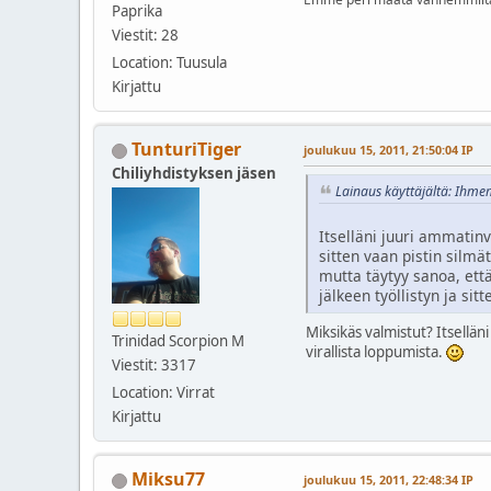
Paprika
Viestit: 28
Location: Tuusula
Kirjattu
TunturiTiger
joulukuu 15, 2011, 21:50:04 IP
Chiliyhdistyksen jäsen
Lainaus käyttäjältä: Ihme
Itselläni juuri ammatinv
sitten vaan pistin silmät
mutta täytyy sanoa, ett
jälkeen työllistyn ja s
Miksikäs valmistut? Itselläni
Trinidad Scorpion M
virallista loppumista.
Viestit: 3317
Location: Virrat
Kirjattu
Miksu77
joulukuu 15, 2011, 22:48:34 IP