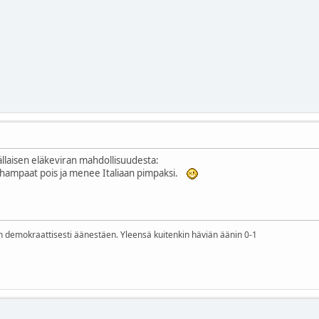
ällaisen eläkeviran mahdollisuudesta:
 hampaat pois ja menee Italiaan pimpaksi.
n demokraattisesti äänestäen. Yleensä kuitenkin häviän äänin 0-1