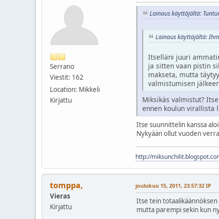
Lainaus käyttäjältä: Tuntu
Lainaus käyttäjältä: Ih
Itselläni juuri ammati
ja sitten vaan pistin s
Serrano
makseta, mutta täytyy
Viestit: 162
valmistumisen jälkeen
Location: Mikkeli
Miksikäs valmistut? Itsel
Kirjattu
ennen koulun virallista
Itse suunnittelin kanssa alo
Nykyään ollut vuoden verran 
http://miksunchilit.blogspot.co
tomppa,
joulukuu 15, 2011, 23:57:32 IP
Vieras
Itse tein totaalikäännöksen
Kirjattu
mutta parempi sekin kun ny