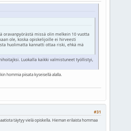
itä oravanpyörästä missä olin melkein 10 vuotta
kaan ole, koska opiskelijoille ei hirveesti
ta huolimatta kannatti ottaa riski, ehkä mä
ihoitajksi. Luokalla kaikki valmistuneet työllistyi,
in hommia piisata kyseisellä alalla.
#31
maatiota täytyy vielä opiskella. Hieman erilaista hommaa