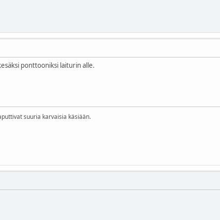
esäksi ponttooniksi laiturin alle.
aputtivat suuria karvaisia käsiään.