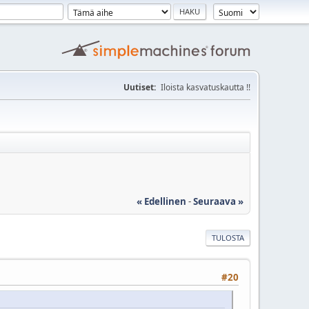
Uutiset:
Iloista kasvatuskautta !!
« Edellinen
-
Seuraava »
TULOSTA
#20