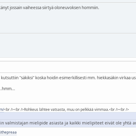
ttänyt jossain vaiheessa siirtyä oloneuvoksen hommiin.
 kutsuttiin "säkiksi" koska hoidin esimerkillisesti mm. hiekkasäkin virkaa
..hmm...
om/
<br /><br />Rohkeus lähtee vatsasta, muu on pelkkää vimmaa.<br /><br />
 valmistajan mielipide asiasta ja kaikki mielipiteet eivät ole yhtä ar
rtithepreaa