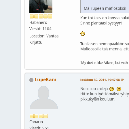
Mä rupeen mafiosoksi!
Kun toi kasvien kanssa pulail
Habanero
Sinne plantaasi pystyyn!
Viestit: 1104
Location: Vantaa
Kirjattu
Tuolla sen heimopäälikön vir
Mafioosoilla tais mennä, ett
"My diet is like Atkins, but with
LupeKani
kesäkuu 30, 2011, 19:47:08 IP
Noi ei oo chilejä
Hitto kun työttömäksi ryhtym
pikkukylän kouluun.
Canario
Viestit: 961