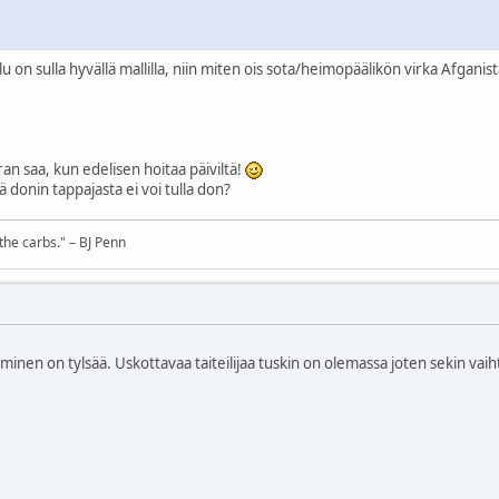
u on sulla hyvällä mallilla, niin miten ois sota/heimopäälikön virka Afganis
an saa, kun edelisen hoitaa päiviltä!
ä donin tappajasta ei voi tulla don?
 the carbs." – BJ Penn
inen on tylsää. Uskottavaa taiteilijaa tuskin on olemassa joten sekin vaiht