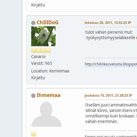
Kirjattu
ChIlIDoG
lokakuu 28, 2011, 12:02:25 IP
tulot vähän pienenis mut:
-työkyvyttömyyseläkkeelle
Canario
Viestit: 965
http://chilinkasvatusta.blogspot
Location: Keminmaa
Kirjattu
Ihmemaa
joulukuu 15, 2011, 21:28:23 IP
Itselläni juuri ammatinvaiht
silmät kiinni, sanoin itseni 
onnellisempi kuin koskaan. K
vähän enemmän.
Emme peri maata vanhemmilt