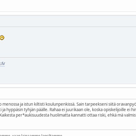
.fi/
o menossa ja istun kiltisti koulunpenkissä. Sain tarpeekseni siitä oravanpyö
irti ja hyppäsin tyhjän päälle. Rahaa ei juurikaan ole, koska opiskelijoille ei
aikesta per*aukisuudesta huolimatta kannatti ottaa riski, ehkä mä valmistu
amme, vaan lainaamme lapsiltamme