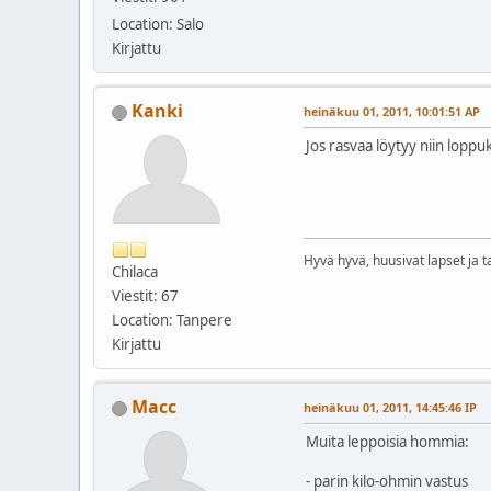
Location: Salo
Kirjattu
Kanki
heinäkuu 01, 2011, 10:01:51 AP
Jos rasvaa löytyy niin loppuk
Hyvä hyvä, huusivat lapset ja t
Chilaca
Viestit: 67
Location: Tanpere
Kirjattu
Macc
heinäkuu 01, 2011, 14:45:46 IP
Muita leppoisia hommia:
- parin kilo-ohmin vastus