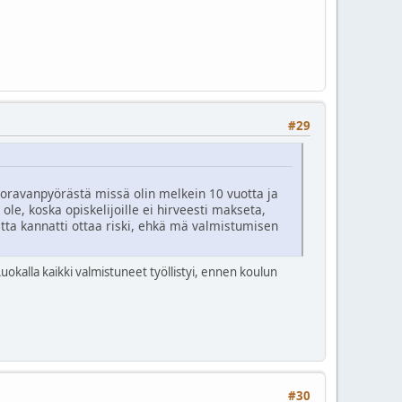
#29
ä oravanpyörästä missä olin melkein 10 vuotta ja
 ole, koska opiskelijoille ei hirveesti makseta,
tta kannatti ottaa riski, ehkä mä valmistumisen
. Luokalla kaikki valmistuneet työllistyi, ennen koulun
#30