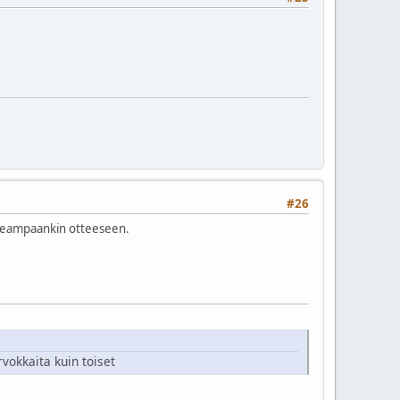
#26
 useampaankin otteeseen.
vokkaita kuin toiset