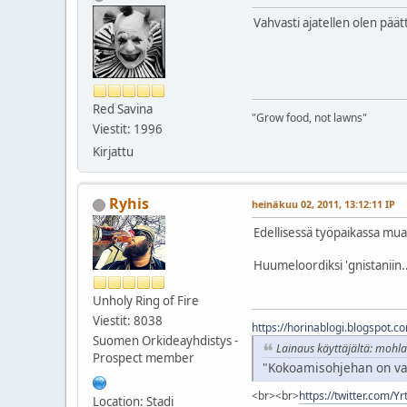
Vahvasti ajatellen olen pää
Red Savina
"Grow food, not lawns"
Viestit: 1996
Kirjattu
Ryhis
heinäkuu 02, 2011, 13:12:11 IP
Edellisessä työpaikassa mua
Huumeloordiksi 'gnistaniin.
Unholy Ring of Fire
Viestit: 8038
https://horinablogi.blogspot.c
Suomen Orkideayhdistys -
Lainaus käyttäjältä: mohla
Prospect member
"Kokoamisohjehan on vain
<br><br>
https://twitter.com/Y
Location: Stadi