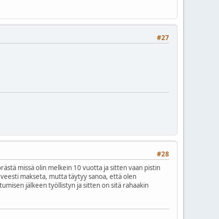
#27
#28
rästä missä olin melkein 10 vuotta ja sitten vaan pistin
 hirveesti makseta, mutta täytyy sanoa, että olen
misen jälkeen työllistyn ja sitten on sitä rahaakin