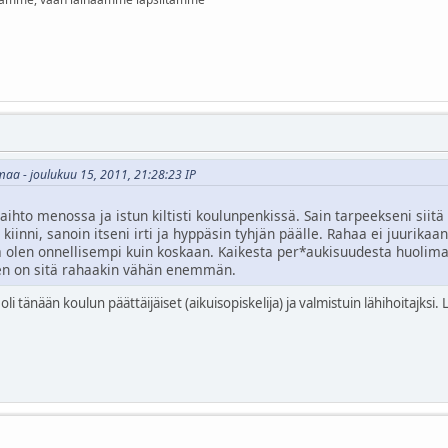
maa - joulukuu 15, 2011, 21:28:23 IP
aihto menossa ja istun kiltisti koulunpenkissä. Sain tarpeekseni siit
 kiinni, sanoin itseni irti ja hyppäsin tyhjän päälle. Rahaa ei juurikaan
ä olen onnellisempi kuin koskaan. Kaikesta per*aukisuudesta huolima
itten on sitä rahaakin vähän enemmän.
 oli tänään koulun päättäijäiset (aikuisopiskelija) ja valmistuin lähihoitajksi