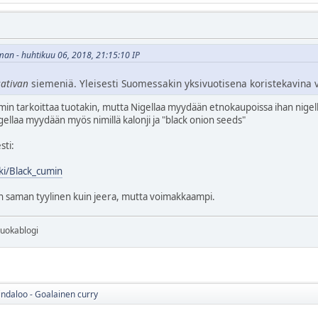
sman - huhtikuu 06, 2018, 21:15:10 IP
sativan
siemeniä. Yleisesti Suomessakin yksivuotisena koristekavina vi
min tarkoittaa tuotakin, mutta Nigellaa myydään etnokaupoissa ihan nigell
gellaa myydään myös nimillä kalonji ja "black onion seeds"
sti:
iki/Black_cumin
 saman tyylinen kuin jeera, mutta voimakkaampi.
ruokablogi
indaloo - Goalainen curry