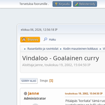
Tervetuloa foorumille
.
Kirjaudu
Rekisteröidy
elokuu 06, 2026, 12:56:18 IP
Etusivu
Haku
Ruoanlaitto ja ravintolat
Kodin mausteinen kokkaus
V
►
►
►
Vindaloo - Goalainen curry
Aloittaja Janne, toukokuu 19, 2002, 15:04:50 IP
Sivuja
1
SIIRRY ALAS
Janne
toukokuu 19, 2002, 15:04:50 IP
Administrator
Pitääpäs "korkata" tämä ruo
juustokumina on kyllä aika 