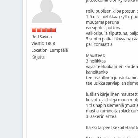
reilu puolisen kiloa possun 
1.5 dl viinietikkaa (kyllä, p
muutama peruna
iso sipuli silputtuna
valkosipulia silputtuna, palj
Red Savina
5 sentin pätkä inkivääriä ra
Viestit: 1808
pari tomaattia
Location: Lempäälä
Mausteet:
Kirjattu
3 neilikkaa
vajaa teelusikallinen kar
kanelitanko
teelusikallinen juustokumi
teelusikka sarviapilan siem
lusikan kärjellinen maustet
kuivattuja chilejä maun muka
1 tl sinapin siemeniä (mustia
mustia kuminoita (black cumi
3 laakerinlehteä
Kaikki tarpeet sekoitetaan k