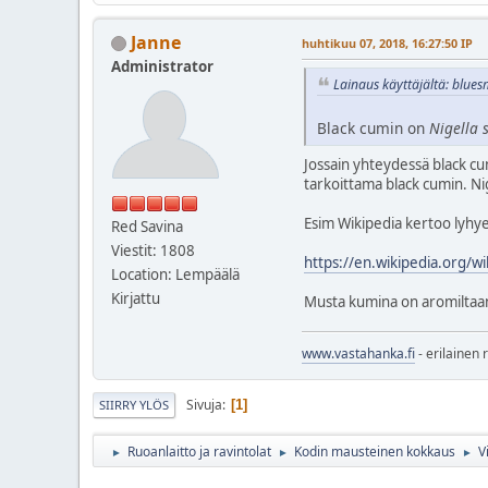
Janne
huhtikuu 07, 2018, 16:27:50 IP
Administrator
Lainaus käyttäjältä: blue
Black cumin on
Nigella 
Jossain yhteydessä black cu
tarkoittama black cumin. Ni
Esim Wikipedia kertoo lyhye
Red Savina
Viestit: 1808
https://en.wikipedia.org/w
Location: Lempäälä
Kirjattu
Musta kumina on aromiltaan
www.vastahanka.fi
- erilainen 
Sivuja
1
SIIRRY YLÖS
Ruoanlaitto ja ravintolat
Kodin mausteinen kokkaus
V
►
►
►