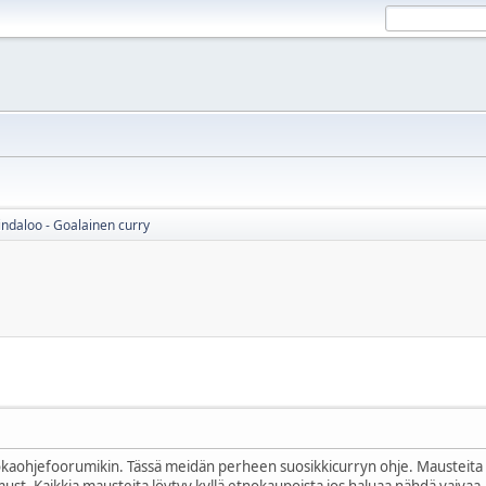
indaloo - Goalainen curry
kaohjefoorumikin. Tässä meidän perheen suosikkicurryn ohje. Mausteita voi j
must. Kaikkia mausteita löytyy kyllä etnokaupoista jos haluaa nähdä vaivaa.