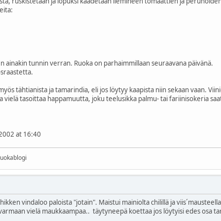
mestä, ruskistetaan ja lopuksi kaadetaan liemineen tomaattien ja perunoi
eita:
en ainakin tunnin verran. Ruoka on parhaimmillaan seuraavana päivänä.
osraastetta.
yös tähtianista ja tamarindia, eli jos löytyy kaapista niin sekaan vaan. Vii
a vielä tasoittaa happamuutta, joku teelusikka palmu- tai fariinisokeria saatt
2002 at 16:40
ruokablogi
chikken vindaloo paloista "jotain". Maistui mainiolta chilillä ja viis´mauste
si varmaan vielä maukkaampaa.. täytyneepä koettaa jos löytyisi edes osa t