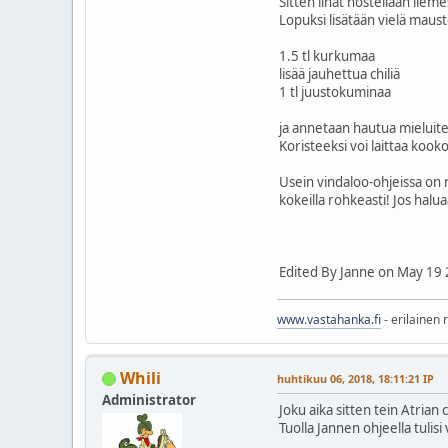
Sitten lihat nostellaan lie
Lopuksi lisätään vielä maust
1.5 tl kurkumaa
lisää jauhettua chiliä
1 tl juustokuminaa
ja annetaan hautua mieluit
Koristeeksi voi laittaa kook
Usein vindaloo-ohjeissa on m
kokeilla rohkeasti! Jos halua
Edited By Janne on May 19 
www.vastahanka.fi
- erilainen 
Whili
huhtikuu 06, 2018, 18:11:21 IP
Administrator
Joku aika sitten tein Atrian 
Tuolla Jannen ohjeella tuli