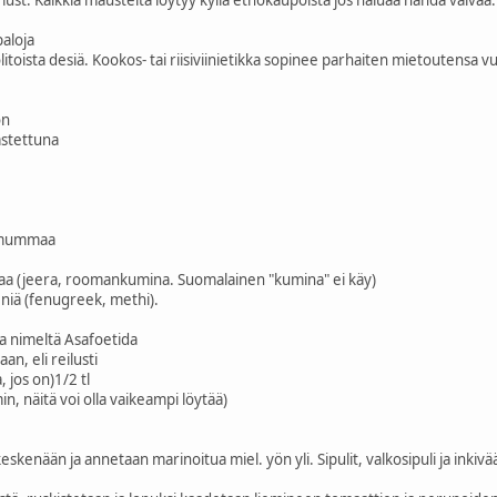
paloja
uolitoista desiä. Kookos- tai riisiviinietikka sopinee parhaiten mietoutensa v
on
astettuna
demummaa
naa (jeera, roomankumina. Suomalainen "kumina" ei käy)
eniä (fenugreek, methi).
ta nimeltä Asafoetida
an, eli reilusti
, jos on)1/2 tl
n, näitä voi olla vaikeampi löytää)
eskenään ja annetaan marinoitua miel. yön yli. Sipulit, valkosipuli ja inki