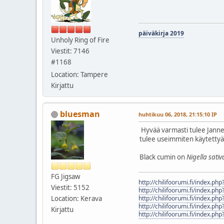
päiväkirja 2019
Unholy Ring of Fire
Viestit: 7146
#1168
Location: Tampere
Kirjattu
bluesman
huhtikuu 06, 2018, 21:15:10 IP
Hyvää varmasti tulee Janne
tulee useimmiten käytettyä 
Black cumin on
Nigella sati
FG Jigsaw
http://chilifoorumi.fi/index.ph
Viestit: 5152
http://chilifoorumi.fi/index.ph
Location: Kerava
http://chilifoorumi.fi/index.ph
http://chilifoorumi.fi/index.ph
Kirjattu
http://chilifoorumi.fi/index.ph