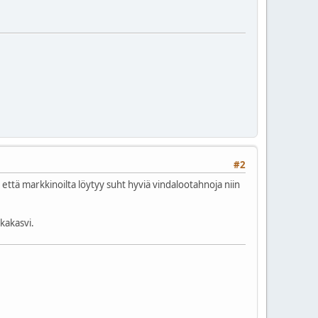
#2
tä markkinoilta löytyy suht hyviä vindalootahnoja niin
kakasvi.