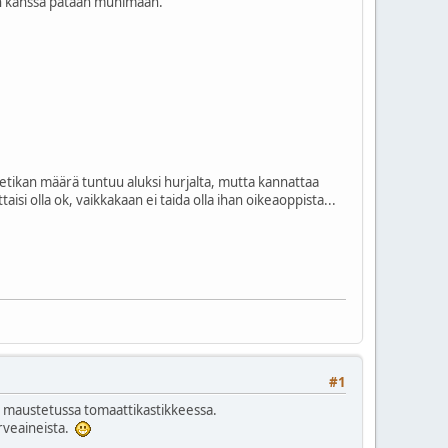
den kanssa pataan muhimaan.
nietikan määrä tuntuu aluksi hurjalta, mutta kannattaa
aisi olla ok, vaikkakaan ei taida olla ihan oikeaoppista...
#1
ella maustetussa tomaattikastikkeessa.
arveaineista.