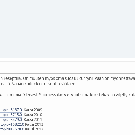
n reseptillä. On muuten myös oma suosikkicurryni. Vaan on myönnettävä et
näitä. Vähän kuitenkin tulisuutta säätäen.
van
siemeniä. Yleisesti Suomessakin yksivuotisena koristekavina viljelty kuk
p?topic=6187.0
Kausi 2009
p?topic=6715.0
Kausi 2010
p?topic=8479.0
Kausi 2011
p?topic=10822.0
Kausi 2012
p?topic=12678.0
Kausi 2013