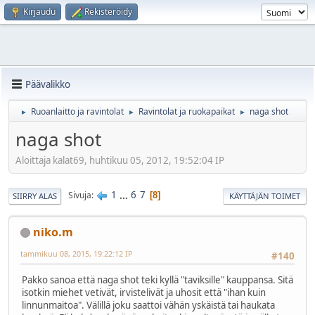
Kirjaudu
Rekisteröidy
Päävalikko
Ruoanlaitto ja ravintolat
Ravintolat ja ruokapaikat
naga shot
►
►
►
naga shot
Aloittaja kalat69, huhtikuu 05, 2012, 19:52:04 IP
1
...
6
7
Sivuja
8
SIIRRY ALAS
KÄYTTÄJÄN TOIMET
niko.m
tammikuu 08, 2015, 19:22:12 IP
#140
Pakko sanoa että naga shot teki kyllä "taviksille" kauppansa. Sitä
isotkin miehet vetivät, irvistelivät ja uhosit että "ihan kuin
linnunmaitoa". Välillä joku saattoi vähän yskäistä tai haukata