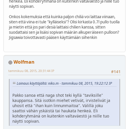
henkeä. Eli kohderyhmänä on kuitenkin valtaväestö ja niille tuo
näytti sopivan.
Onkos kokemuksia että kuinka paljon chiliä voi laittaa viinaan,
siten että viina ei tule "kylläiseksi"? Olisi kirkasta 0.7l pullo tuolla
ja mietin että jos pari desiä laittaisi chilien kanssa, sitten
suodattaisi sen ja lisäisi sopivan määrän alkuperäiseen pulloon?
Jigsawia toivottavasti pääsen käyttämään siihenkin
Wolfman
tammikuu 08, 2015, 20:31:44 IP
#141
Lainaus käyttäjältä: niko.m - tammikuu 08, 2015, 19:22:12 IP
Pakko sanoa että naga shot teki kyllä "taviksille"
kauppansa. Sitä isotkin miehet vetivät, irvistelivät ja
uhosit että "ihan kuin linnunmaitoa". Välillä joku
saattoi vähän yskäistä tai haukata henkeä. Eli
kohderyhmänä on kuitenkin valtaväestö ja niille tuo
näytti sopivan.