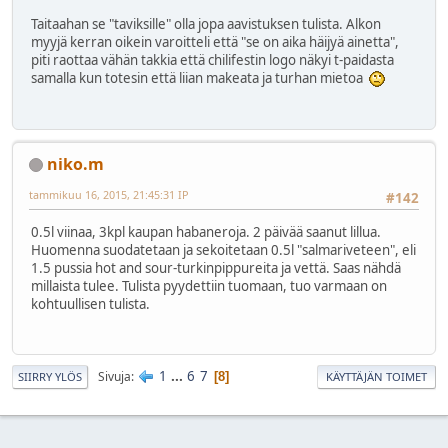
Taitaahan se "taviksille" olla jopa aavistuksen tulista. Alkon
myyjä kerran oikein varoitteli että "se on aika häijyä ainetta",
piti raottaa vähän takkia että chilifestin logo näkyi t-paidasta
samalla kun totesin että liian makeata ja turhan mietoa
niko.m
tammikuu 16, 2015, 21:45:31 IP
#142
0.5l viinaa, 3kpl kaupan habaneroja. 2 päivää saanut lillua.
Huomenna suodatetaan ja sekoitetaan 0.5l "salmariveteen", eli
1.5 pussia hot and sour-turkinpippureita ja vettä. Saas nähdä
millaista tulee. Tulista pyydettiin tuomaan, tuo varmaan on
kohtuullisen tulista.
1
...
6
7
Sivuja
8
SIIRRY YLÖS
KÄYTTÄJÄN TOIMET