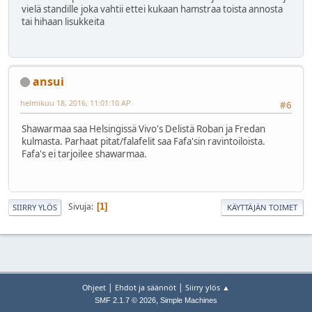
vielä standille joka vahtii ettei kukaan hamstraa toista annosta
tai hihaan lisukkeita
ansui
helmikuu 18, 2016, 11:01:10 AP
#6
Shawarmaa saa Helsingissä Vivo's Delistä Roban ja Fredan
kulmasta. Parhaat pitat/falafelit saa Fafa'sin ravintoiloista.
Fafa's ei tarjoilee shawarmaa.
Sivuja
1
SIIRRY YLÖS
KÄYTTÄJÄN TOIMET
|
|
Ohjeet
Ehdot ja säännöt
Siirry ylös ▲
,
SMF 2.1.7 © 2026
Simple Machines