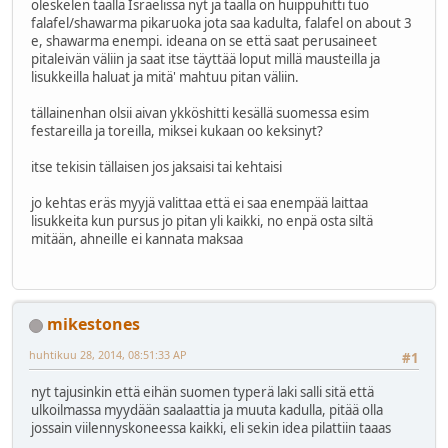
oleskelen täällä Israelissa nyt ja täällä on huippuhitti tuo
falafel/shawarma pikaruoka jota saa kadulta, falafel on about 3
e, shawarma enempi. ideana on se että saat perusaineet
pitaleivän väliin ja saat itse täyttää loput millä mausteilla ja
lisukkeilla haluat ja mitä' mahtuu pitan väliin.
tällainenhan olsii aivan ykköshitti kesällä suomessa esim
festareilla ja toreilla, miksei kukaan oo keksinyt?
itse tekisin tällaisen jos jaksaisi tai kehtaisi
jo kehtas eräs myyjä valittaa että ei saa enempää laittaa
lisukkeita kun pursus jo pitan yli kaikki, no enpä osta siltä
mitään, ahneille ei kannata maksaa
mikestones
huhtikuu 28, 2014, 08:51:33 AP
#1
nyt tajusinkin että eihän suomen typerä laki salli sitä että
ulkoilmassa myydään saalaattia ja muuta kadulla, pitää olla
jossain viilennyskoneessa kaikki, eli sekin idea pilattiin taaas