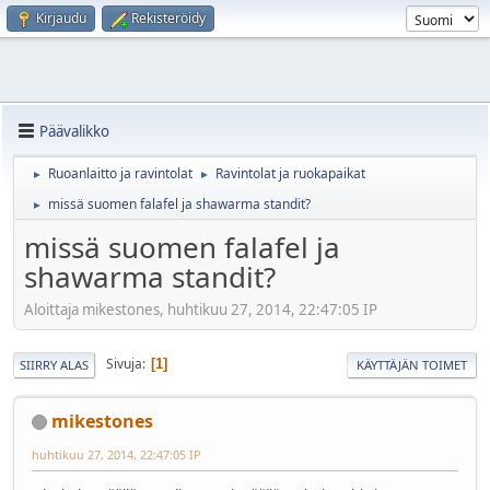
Kirjaudu
Rekisteröidy
Päävalikko
Ruoanlaitto ja ravintolat
Ravintolat ja ruokapaikat
►
►
missä suomen falafel ja shawarma standit?
►
missä suomen falafel ja
shawarma standit?
Aloittaja mikestones, huhtikuu 27, 2014, 22:47:05 IP
Sivuja
1
SIIRRY ALAS
KÄYTTÄJÄN TOIMET
mikestones
huhtikuu 27, 2014, 22:47:05 IP