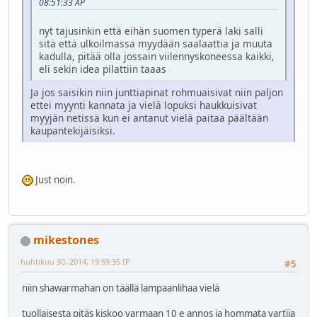
08:51:33 AP
nyt tajusinkin että eihän suomen typerä laki salli
sitä että ulkoilmassa myydään saalaattia ja muuta
kadulla, pitää olla jossain viilennyskoneessa kaikki,
eli sekin idea pilattiin taaas
Ja jos saisikin niin junttiapinat rohmuaisivat niin paljon
ettei myynti kannata ja vielä lopuksi haukkuisivat
myyjän netissä kun ei antanut vielä paitaa päältään
kaupantekijäisiksi.
Just noin.
mikestones
huhtikuu 30, 2014, 19:59:35 IP
#5
niin shawarmahan on täällä lampaanlihaa vielä
tuollaisesta pitäs kiskoo varmaan 10 e annos ja hommata vartija