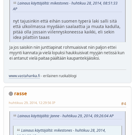
Lainaus käyttäjältä: mikestones - huhtikuu 28, 2014, 08:51:33
AP
nyt tajusinkin että eihän suomen typerä laki salli sitä
että ulkoilmassa myydään saalaattia ja muuta kadulla,
pitää olla jossain viilennyskoneessa kaikki, eli sekin
idea pilattiin taaas
Ja jos saisikin niin junttiapinat rohmuaisivat niin paljon ettei
myynti kannata ja vielä lopuksi haukkuisivat myyjän netissä kun
ei antanut vielä paitaa päältään kaupantekijäisiksi.
www.vastahanka.fi
- erilainen ruokablogi
rasse
huhtikuu 29, 2014, 12:29:56 IP
#4
Lainaus käyttäjältä: Janne - huhtikuu 29, 2014, 09:26:04 AP
Lainaus käyttäjältä: mikestones - huhtikuu 28, 2014,