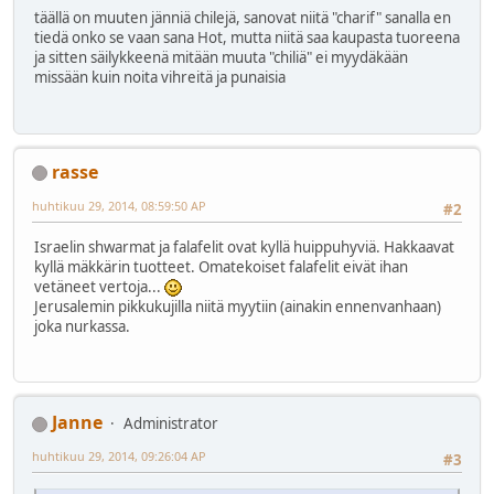
täällä on muuten jänniä chilejä, sanovat niitä "charif" sanalla en
tiedä onko se vaan sana Hot, mutta niitä saa kaupasta tuoreena
ja sitten säilykkeenä mitään muuta "chiliä" ei myydäkään
missään kuin noita vihreitä ja punaisia
rasse
huhtikuu 29, 2014, 08:59:50 AP
#2
Israelin shwarmat ja falafelit ovat kyllä huippuhyviä. Hakkaavat
kyllä mäkkärin tuotteet. Omatekoiset falafelit eivät ihan
vetäneet vertoja...
Jerusalemin pikkukujilla niitä myytiin (ainakin ennenvanhaan)
joka nurkassa.
Janne
Administrator
huhtikuu 29, 2014, 09:26:04 AP
#3