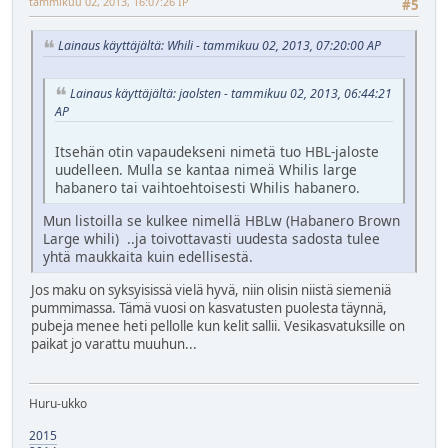
tammikuu 02, 2013, 16:07:26 IP
#5
Lainaus käyttäjältä: Whili - tammikuu 02, 2013, 07:20:00 AP
Lainaus käyttäjältä: jaolsten - tammikuu 02, 2013, 06:44:21
AP
Itsehän otin vapaudekseni nimetä tuo HBL-jaloste
uudelleen. Mulla se kantaa nimeä Whilis large
habanero tai vaihtoehtoisesti Whilis habanero.
Mun listoilla se kulkee nimellä HBLw (Habanero Brown
Large whili) ..ja toivottavasti uudesta sadosta tulee
yhtä maukkaita kuin edellisestä.
Jos maku on syksyisissä vielä hyvä, niin olisin niistä siemeniä
pummimassa. Tämä vuosi on kasvatusten puolesta täynnä,
pubeja menee heti pellolle kun kelit sallii. Vesikasvatuksille on
paikat jo varattu muuhun...
Huru-ukko
2015