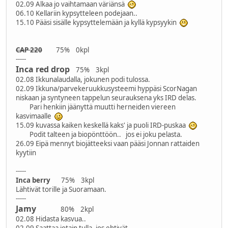
02.09 Alkaa jo vaihtamaan väriänsä
06.10 Kellariin kypsytteleen podejaan..
15.10 Pääsi sisälle kypsyttelemään ja kyllä kypsyykin
CAP 220
75% 0kpl
-----
Inca red drop
75% 3kpl
02.08 Ikkunalaudalla, jokunen podi tulossa.
02.09 Ikkuna/parvekeruukkusysteemi hyppäsi ScorNagan
niskaan ja syntyneen tappelun seurauksena yks IRD delas.
Pari henkiin jäänyttä muutti herneiden viereen
kasvimaalle
15.09 kuvassa kaiken keskellä kaks' ja puoli IRD-puskaa
Podit talteen ja biopönttöön.. jos ei joku pelasta.
26.09 Eipä mennyt biojätteeksi vaan pääsi Jonnan rattaiden
kyytiin
-----
Inca berry
75% 3kpl
Lähtivät torille ja Suoramaan.
-----
Jamy
80% 2kpl
02.08 Hidasta kasvua..