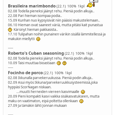
Brasileira marimbondo
(22.1) 100% 1kpl
02.08 Todella pieneksi jäänyt rehu. Pieniä podin alkuja..
22.08 Pari hieman isompaa podia..
15.09 Kunhan nuo kypsyisivät niin pääsisi makustelemaan..
06.10 Hieman ovat saaneet väriä, mutta pitäisi kait punastua
Kärsinyt hieman pakkasista..
17.10 Tulipahan noihin punainen värikin sisällä lämmitellessä ja
makukin miellytti
-----
Roberto's Cuban seasoning
(22.1) 100% 1kpl
02.08 Todella pieneksi jäänyt rehu. Pieniä podin alkuja..
10.09 Taisi muuttaa bioastiaan
-----
Focinho de porco
(22.1) 100% 1kpl
02.08 Ikkunalla parvekeruukussa. Pieniä podin alkuja..
02.09 Asui myös Ikkuna/parvekeruukkusysteemissä,joka
hyppäsi ScorNagan niskaan.
...muutti herneiden viereen kasvimaalle
20.09 Pieni kompakti kasvi vaikka sisäkasvatukseen, mutta
maku on vaatimaton, eipä poltetta ollenkaan
27.09 Ja tämäkin lähti Jonnan mukaan
-----