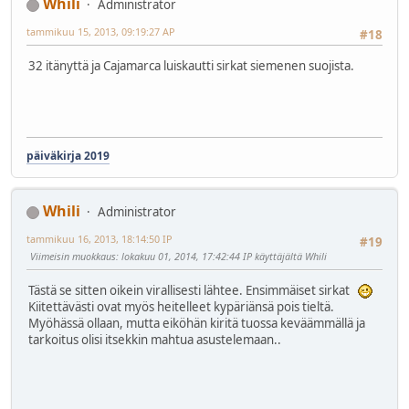
Whili
Administrator
tammikuu 15, 2013, 09:19:27 AP
#18
32 itänyttä ja Cajamarca luiskautti sirkat siemenen suojista.
päiväkirja 2019
Whili
Administrator
tammikuu 16, 2013, 18:14:50 IP
#19
Viimeisin muokkaus
: lokakuu 01, 2014, 17:42:44 IP käyttäjältä Whili
Tästä se sitten oikein virallisesti lähtee. Ensimmäiset sirkat
Kiitettävästi ovat myös heitelleet kypäriänsä pois tieltä.
Myöhässä ollaan, mutta eiköhän kiritä tuossa keväämmällä ja
tarkoitus olisi itsekkin mahtua asustelemaan..