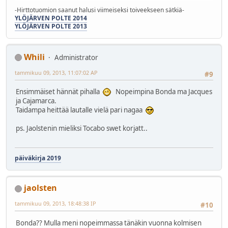
-Hirttotuomion saanut halusi viimeiseksi toiveekseen sätkiä-
YLÖJÄRVEN POLTE 2014
YLÖJÄRVEN POLTE 2013
Whili
Administrator
tammikuu 09, 2013, 11:07:02 AP
#9
Ensimmäiset hännät pihalla
Nopeimpina Bonda ma Jacques
ja Cajamarca.
Taidampa heittää lautalle vielä pari nagaa
ps. Jaolstenin mieliksi Tocabo swet korjatt..
päiväkirja 2019
jaolsten
tammikuu 09, 2013, 18:48:38 IP
#10
Bonda?? Mulla meni nopeimmassa tänäkin vuonna kolmisen