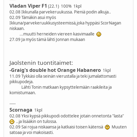
Vladan Viper F1
(22.1) 100% 1kpl
02.08 Ikkunalla parvekeruukussa. Pieniä podin alkuja..
02.09 Tämäkin asui myös
Ikkuna/parvekeruukkusysteemissä,joka hyppäsi ScorNagan
niskaan.
...muutti herneiden viereen kasvimaalle
27.09 Ja myös tämä lähti Jonnan mukaan
Jaolstenin tuontitaimet:
-Graig's double hot Orange Habanero
1kpl
11.09 Tykkäsi olla seinän vierustalla ja teki jumalattomasti
pikkupodeja.
Lähti Tonin matkaan kypsyttelemään raakileita ja
komistumaan.
-----
Scornaga
1kpl
02.08 Yksi kypsä pikkupodi odottelee jotain onnetonta "lasta"
..ja lisääkin on tulossa.
02.09 Sai rojua niskaansa ja katkaisi toisen kätensä
Muuten
satoaa ja voi makoisasti.