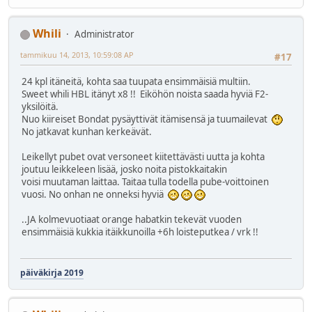
Whili
Administrator
tammikuu 14, 2013, 10:59:08 AP
#17
24 kpl itäneitä, kohta saa tuupata ensimmäisiä multiin.
Sweet whili HBL itänyt x8 !! Eiköhön noista saada hyviä F2-
yksilöitä.
Nuo kiireiset Bondat pysäyttivät itämisensä ja tuumailevat
No jatkavat kunhan kerkeävät.
Leikellyt pubet ovat versoneet kiitettävästi uutta ja kohta
joutuu leikkeleen lisää, josko noita pistokkaitakin
voisi muutaman laittaa. Taitaa tulla todella pube-voittoinen
vuosi. No onhan ne onneksi hyviä
..JA kolmevuotiaat orange habatkin tekevät vuoden
ensimmäisiä kukkia itäikkunoilla +6h loisteputkea / vrk !!
päiväkirja 2019