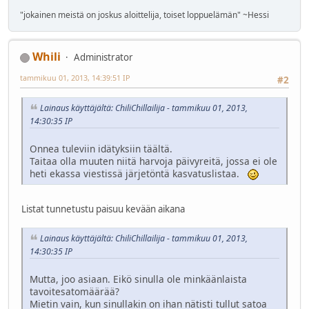
"jokainen meistä on joskus aloittelija, toiset loppuelämän" ~Hessi
Whili
Administrator
tammikuu 01, 2013, 14:39:51 IP
#2
Lainaus käyttäjältä: ChiliChillailija - tammikuu 01, 2013,
14:30:35 IP
Onnea tuleviin idätyksiin täältä.
Taitaa olla muuten niitä harvoja päivyreitä, jossa ei ole
heti ekassa viestissä järjetöntä kasvatuslistaa.
Listat tunnetustu paisuu kevään aikana
Lainaus käyttäjältä: ChiliChillailija - tammikuu 01, 2013,
14:30:35 IP
Mutta, joo asiaan. Eikö sinulla ole minkäänlaista
tavoitesatomäärää?
Mietin vain, kun sinullakin on ihan nätisti tullut satoa