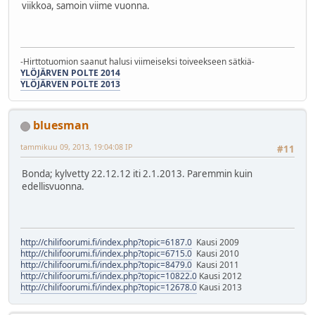
viikkoa, samoin viime vuonna.
-Hirttotuomion saanut halusi viimeiseksi toiveekseen sätkiä-
YLÖJÄRVEN POLTE 2014
YLÖJÄRVEN POLTE 2013
bluesman
tammikuu 09, 2013, 19:04:08 IP
#11
Bonda; kylvetty 22.12.12 iti 2.1.2013. Paremmin kuin
edellisvuonna.
http://chilifoorumi.fi/index.php?topic=6187.0
Kausi 2009
http://chilifoorumi.fi/index.php?topic=6715.0
Kausi 2010
http://chilifoorumi.fi/index.php?topic=8479.0
Kausi 2011
http://chilifoorumi.fi/index.php?topic=10822.0
Kausi 2012
http://chilifoorumi.fi/index.php?topic=12678.0
Kausi 2013