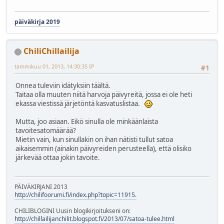
päiväkirja 2019
ChiliChillailija
tammikuu 01, 2013, 14:30:35 IP
#1
Onnea tuleviin idätyksiin täältä.
Taitaa olla muuten niitä harvoja päivyreitä, jossa ei ole heti
ekassa viestissä järjetöntä kasvatuslistaa.
Mutta, joo asiaan. Eikö sinulla ole minkäänlaista
tavoitesatomäärää?
Mietin vain, kun sinullakin on ihan nätisti tullut satoa
aikaisemmin (ainakin päivyreiden perusteella), että olisiko
järkevää ottaa jokin tavoite.
PÄIVÄKIRJANI 2013
http://chilifoorumi.fi/index.php?topic=11915.
CHILIBLOGINI Uusin blogikirjoitukseni on:
http://chillailijanchilit.blogspot.fi/2013/07/satoa-tulee.html