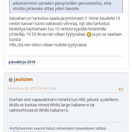
aikaisemmin (ainakin päivyreiden perusteella), että
olisiko järkevää ottaa jokin tavoite.
Satoahan on tarkoitus saada järjettömästi !! Viime kaudella 10
neliön kasvari tuotti valtavasti vihreää, nyt olisi tarkoitus
keskittyä täyttämään tuo 10 neliötä kypsillä hedelmillä
(chileillä). Yli 50 litraa niin ollaan tyytyväisiä
Ja jos se saadaan
tuosta
HBL:stä niin sitten ollaan todella tyytyväisiä.
päiväkirja 2019
jaolsten
tammikuu 02, 2013, 06:44:21 AP
#3
Itsehän otin vapaudekseni nimetä tuo HBL-jaloste uudelleen.
Mulla se kantaa nimeä Whilis large habanero tai
vaihtoehtoisesti Whilis habanero.
-Hirttotuomion saanut halusi viimeiseksi toiveekseen sätkiä-