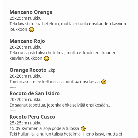
-----
Manzano Orange
25x25cm ruukku
Teki kivasti tulisia hetelmiä, mutta ei kuulu ensikauden kasvien
joukkoon
-----
Manzano Rojo
20x20cm ruukku
Teki runsaasti tulisia hetelmiä, mutta ei kuulu ensikauden
kasvien joukkoon
-----
Orange Rocoto
2kpl
20x20cm ruukku
Toinen asustelee kellarissa ja odottaa ensi kesää
-----
Rocoto de San Isidro
20x20cm ruukku
En saanut tapettua, jotenka ehkä selviää ensi kesään..
-----
Rocoto Peru Cusco
25x25cm ruukku
15.09 Kymmeniä isoja podeja tulossa
Teki hullun lailla hullun tulisia hetelmiä. Hieno kasvi, mutta ei