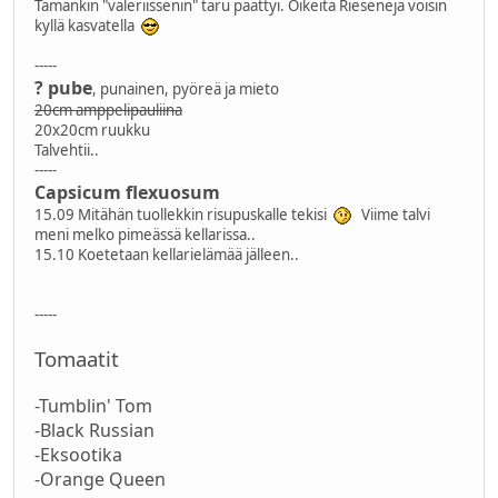
Tämänkin "valeriissenin" taru päättyi. Oikeita Riesenejä voisin
kyllä kasvatella
-----
? pube
, punainen, pyöreä ja mieto
20cm amppelipauliina
20x20cm ruukku
Talvehtii..
-----
Capsicum flexuosum
15.09 Mitähän tuollekkin risupuskalle tekisi
Viime talvi
meni melko pimeässä kellarissa..
15.10 Koetetaan kellarielämää jälleen..
-----
Tomaatit
-Tumblin' Tom
-Black Russian
-Eksootika
-Orange Queen