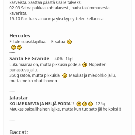
kasveista. Saattaa päästä sisälle talveksi.
02.09 Satoa pukkaa kohtalaisesti, paitsi taa'immaisesta
kaverista.
15.10 Pari kasvia nurin ja yksi kypsyttelee kellarissa.
Hercules
Ei tule suosikkijallua.. Ei satoa
-----
Santa Fe Grande
40% 1kpl
Lukumäärää on, mutta pikkusia podeja
Nopeiten
punastuva jallu.
350g satoa, mutta pikkuisia
Maukas ja miedohko jallu,
mutta melko ohutlihainen.
-----
Jalastar
KOLME KASVIA JA NELJÄ PODIA !!
125g
Maukas paksulihainen lajike, mutta kun tuo sato jäi heikoksi !!
-----
Baccat: