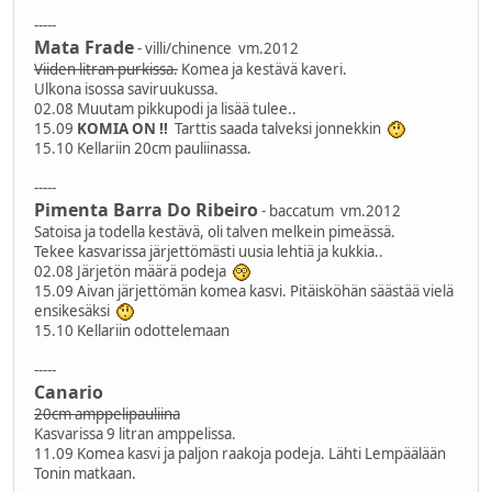
-----
Mata Frade
- villi/chinence vm.2012
Viiden litran purkissa.
Komea ja kestävä kaveri.
Ulkona isossa saviruukussa.
02.08 Muutam pikkupodi ja lisää tulee..
15.09
KOMIA ON !!
Tarttis saada talveksi jonnekkin
15.10 Kellariin 20cm pauliinassa.
-----
Pimenta Barra Do Ribeiro
- baccatum vm.2012
Satoisa ja todella kestävä, oli talven melkein pimeässä.
Tekee kasvarissa järjettömästi uusia lehtiä ja kukkia..
02.08 Järjetön määrä podeja
15.09 Aivan järjettömän komea kasvi. Pitäisköhän säästää vielä
ensikesäksi
15.10 Kellariin odottelemaan
-----
Canario
20cm amppelipauliina
Kasvarissa 9 litran amppelissa.
11.09 Komea kasvi ja paljon raakoja podeja. Lähti Lempäälään
Tonin matkaan.