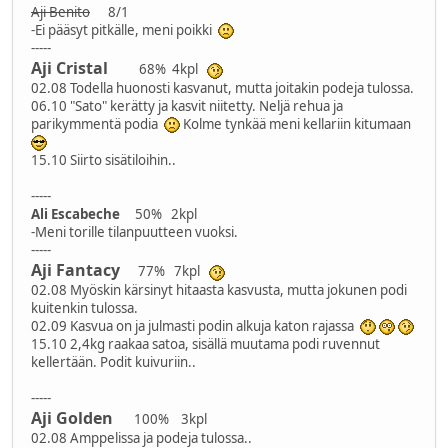
Aji Benito
8/1
-Ei pääsyt pitkälle, meni poikki
-----
Aji Cristal
68% 4kpl
02.08 Todella huonosti kasvanut, mutta joitakin podeja tulossa.
06.10 "Sato" kerätty ja kasvit niitetty. Neljä rehua ja
parikymmentä podia
Kolme tynkää meni kellariin kitumaan
15.10 Siirto sisätiloihin..
-----
Ali Escabeche
50% 2kpl
-Meni torille tilanpuutteen vuoksi.
-----
Aji Fantacy
77% 7kpl
02.08 Myöskin kärsinyt hitaasta kasvusta, mutta jokunen podi
kuitenkin tulossa.
02.09 Kasvua on ja julmasti podin alkuja katon rajassa
15.10 2,4kg raakaa satoa, sisällä muutama podi ruvennut
kellertään. Podit kuivuriin..
-----
Aji Golden
100% 3kpl
02.08 Amppelissa ja podeja tulossa..