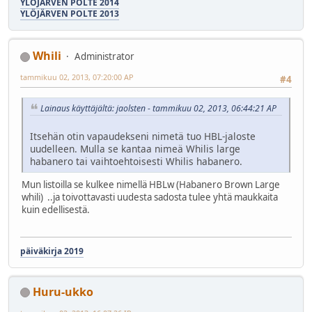
YLÖJÄRVEN POLTE 2014
YLÖJÄRVEN POLTE 2013
Whili
Administrator
tammikuu 02, 2013, 07:20:00 AP
#4
Lainaus käyttäjältä: jaolsten - tammikuu 02, 2013, 06:44:21 AP
Itsehän otin vapaudekseni nimetä tuo HBL-jaloste
uudelleen. Mulla se kantaa nimeä Whilis large
habanero tai vaihtoehtoisesti Whilis habanero.
Mun listoilla se kulkee nimellä HBLw (Habanero Brown Large
whili) ..ja toivottavasti uudesta sadosta tulee yhtä maukkaita
kuin edellisestä.
päiväkirja 2019
Huru-ukko