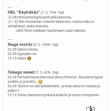
-----
HBL "Räyhäkäs"
(7.1) 75% 1kpl
-(2.08) Muutama kypsä podi pikkukasvissa.
-(11.9) Teki muutaman ruskean kikkareen, mutta maku ei
viehättänyt, paitsi etanoita.
Lähti Tonin matkaan nauttimaan supervaloista.
-----
Naga moritz
(9.1) 100% 1kpl
02.08 Satoa tulossa..
02.09 Kypsiäkin on.
15.10 Adios
Tobago sweet
(7.1) 42% 2kpl
02.08 Parhaimmassa kasvussa oleva chinence. Muutama kypsä
podikin jo poimittu.
02.09 Tästä ei voi olla tykkäämättä. Ja lisää satoa on tulossa ja
paljon !!
15.10 Toinen kasveista tynkänä kellariin ja toinen kompostiin.