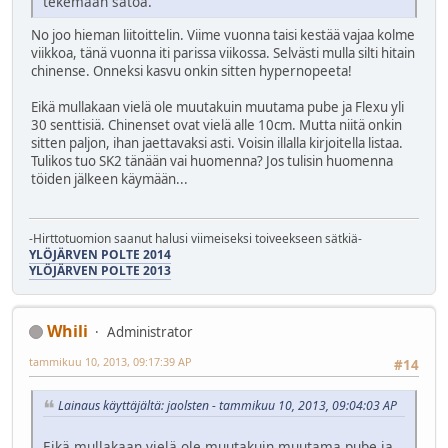
tekemään satoa.
No joo hieman liitoittelin. Viime vuonna taisi kestää vajaa kolme
viikkoa, tänä vuonna iti parissa viikossa. Selvästi mulla silti hitain
chinense. Onneksi kasvu onkin sitten hypernopeeta!
Eikä mullakaan vielä ole muutakuin muutama pube ja Flexu yli
30 senttisiä. Chinenset ovat vielä alle 10cm. Mutta niitä onkin
sitten paljon, ihan jaettavaksi asti. Voisin illalla kirjoitella listaa.
Tulikos tuo SK2 tänään vai huomenna? Jos tulisin huomenna
töiden jälkeen käymään...
-Hirttotuomion saanut halusi viimeiseksi toiveekseen sätkiä-
YLÖJÄRVEN POLTE 2014
YLÖJÄRVEN POLTE 2013
Whili
Administrator
tammikuu 10, 2013, 09:17:39 AP
#14
Lainaus käyttäjältä: jaolsten - tammikuu 10, 2013, 09:04:03 AP
Eikä mullakaan vielä ole muutakuin muutama pube ja