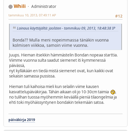
Whili
Administrator
tammikuu 10, 2013, 07:49:11 AP
#12
Lainaus käyttäjältä: jaolsten - tammikuu 09, 2013, 18:48:38 IP
Bonda?? Mulla meni nopeimmassa tänäkin vuonna
kolmisen viikkoa, samoin viime vuonna.
Juups. Hieman itsekkin hämmästelin Bondan nopeaa starttia.
Viimme vuonna sulta saadut siemenet iti kymmenessä
päivässä,
nyt kylläkään en tiedä mistä siemenet ovat, kun kaikki ovat
sekaisin samassa pussissa.
Hieman tuli kaihoisa mieli kun selailin viime kausen
kasvattelupäiväkirjaa. Tähän aikaan oli jo 10-30cm taimia
,
no tulihan tuossa myöhemmin keväällä pieniä tilaongelmia ja
ehti toki myöhäissyntynen bondakin tekemään satoa.
päiväkirja 2019