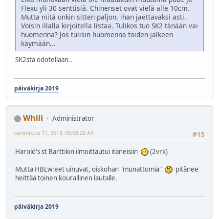
Flexu yli 30 senttisiä. Chinenset ovat vielä alle 10cm.
Mutta niitä onkin sitten paljon, ihan jaettavaksi asti.
Voisin illalla kirjoitella listaa. Tulikos tuo SK2 tänään vai
huomenna? Jos tulisin huomenna töiden jälkeen
käymään...
SK2sta odotellaan..
päiväkirja 2019
Whili
Administrator
tammikuu 11, 2013, 09:08:29 AP
#15
Harold's st Barttikin ilmoittautui itäneisiin
(2vrk)
Mutta HBLw:eet uinuvat, oiskohan "munattomia"
pitänee
heittää toinen kourallinen lautalle.
päiväkirja 2019