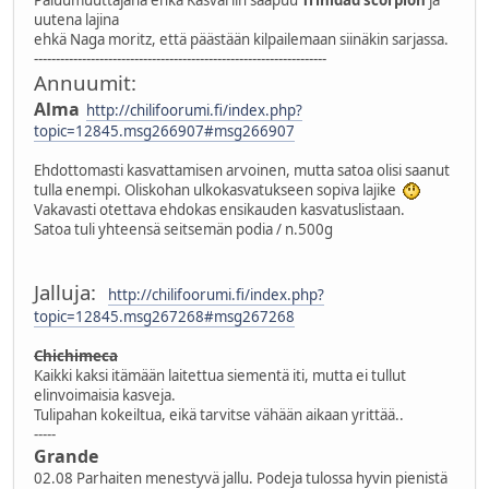
Paluumuuttajana ehkä Kasvariin saapuu
Trinidad scorpion
ja
uutena lajina
ehkä Naga moritz, että päästään kilpailemaan siinäkin sarjassa.
-------------------------------------------------------------------
Annuumit:
Alma
http://chilifoorumi.fi/index.php?
topic=12845.msg266907#msg266907
Ehdottomasti kasvattamisen arvoinen, mutta satoa olisi saanut
tulla enempi. Oliskohan ulkokasvatukseen sopiva lajike
Vakavasti otettava ehdokas ensikauden kasvatuslistaan.
Satoa tuli yhteensä seitsemän podia / n.500g
Jalluja:
http://chilifoorumi.fi/index.php?
topic=12845.msg267268#msg267268
Chichimeca
Kaikki kaksi itämään laitettua siementä iti, mutta ei tullut
elinvoimaisia kasveja.
Tulipahan kokeiltua, eikä tarvitse vähään aikaan yrittää..
-----
Grande
02.08 Parhaiten menestyvä jallu. Podeja tulossa hyvin pienistä