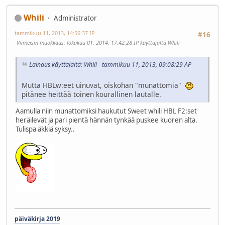
Whili
Administrator
tammikuu 11, 2013, 14:56:37 IP
#16
Viimeisin muokkaus
: lokakuu 01, 2014, 17:42:28 IP käyttäjältä Whili
Lainaus käyttäjältä: Whili - tammikuu 11, 2013, 09:08:29 AP
Mutta HBLw:eet uinuvat, oiskohan "munattomia"
pitänee heittää toinen kourallinen lautalle.
Aamulla niin munattomiksi haukutut Sweet whili HBL F2:set
heräilevät ja pari pientä hännän tynkää puskee kuoren alta.
Tulispa äkkiä syksy..
päiväkirja 2019