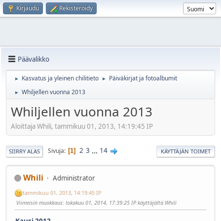
Kirjaudu
Rekisteröidy
Päävalikko
Kasvatus ja yleinen chilitieto
Päiväkirjat ja fotoalbumit
►
►
Whiljellen vuonna 2013
►
Whiljellen vuonna 2013
Aloittaja Whili, tammikuu 01, 2013, 14:19:45 IP
2
3
...
14
Sivuja
1
SIIRRY ALAS
KÄYTTÄJÄN TOIMET
Whili
Administrator
tammikuu 01, 2013, 14:19:45 IP
Viimeisin muokkaus
: lokakuu 01, 2014, 17:39:25 IP käyttäjältä Whili