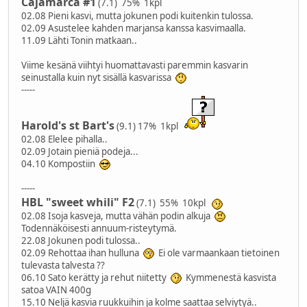
Cajamarca #1
(7.1) 75% 1kpl
02.08 Pieni kasvi, mutta jokunen podi kuitenkin tulossa.
02.09 Asustelee kahden marjansa kanssa kasvimaalla.
11.09 Lähti Tonin matkaan..
Viime kesänä viihtyi huomattavasti paremmin kasvarin
seinustalla kuin nyt sisällä kasvarissa
-----
Harold's st Bart's
(9.1) 17% 1kpl
02.08 Elelee pihalla..
02.09 Jotain pieniä podeja...
04.10 Kompostiin
-----
HBL "sweet whili" F2
(7.1) 55% 10kpl
02.08 Isoja kasveja, mutta vähän podin alkuja
Todennäköisesti annuum-risteytymä.
22.08 Jokunen podi tulossa..
02.09 Rehottaa ihan hulluna
Ei ole varmaankaan tietoinen
tulevasta talvesta ??
06.10 Sato kerätty ja rehut niitetty
Kymmenestä kasvista
satoa VAIN 400g
15.10 Neljä kasvia ruukkuihin ja kolme saattaa selviytyä..