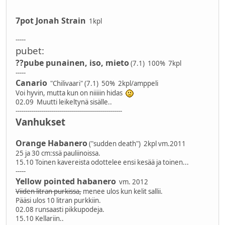
7pot Jonah Strain
1kpl
-----
pubet:
??pube punainen, iso, mieto
(7.1) 100% 7kpl
-----
Canario
"Chilivaari" (7.1) 50% 2kpl/amppeli
Voi hyvin, mutta kun on niiiiin hidas
02.09 Muutti leikeltynä sisälle..
-----------------------------------------------------
Vanhukset
Orange Habanero
("sudden death") 2kpl vm.2011
25 ja 30 cm:ssä pauliinoissa.
15.10 Toinen kavereista odottelee ensi kesää ja toinen...
-----
Yellow pointed habanero
vm. 2012
Viiden litran purkissa,
menee ulos kun kelit sallii.
Pääsi ulos 10 litran purkkiin.
02.08 runsaasti pikkupodeja.
15.10 Kellariin..