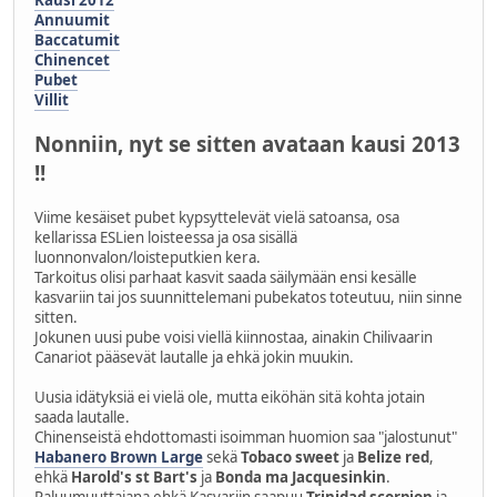
Kausi 2012
Annuumit
Baccatumit
Chinencet
Pubet
Villit
Nonniin, nyt se sitten avataan kausi 2013
!!
Viime kesäiset pubet kypsyttelevät vielä satoansa, osa
kellarissa ESLien loisteessa ja osa sisällä
luonnonvalon/loisteputkien kera.
Tarkoitus olisi parhaat kasvit saada säilymään ensi kesälle
kasvariin tai jos suunnittelemani pubekatos toteutuu, niin sinne
sitten.
Jokunen uusi pube voisi viellä kiinnostaa, ainakin Chilivaarin
Canariot pääsevät lautalle ja ehkä jokin muukin.
Uusia idätyksiä ei vielä ole, mutta eiköhän sitä kohta jotain
saada lautalle.
Chinenseistä ehdottomasti isoimman huomion saa "jalostunut"
Habanero Brown Large
sekä
Tobaco sweet
ja
Belize red
,
ehkä
Harold's st Bart's
ja
Bonda ma Jacquesinkin
.