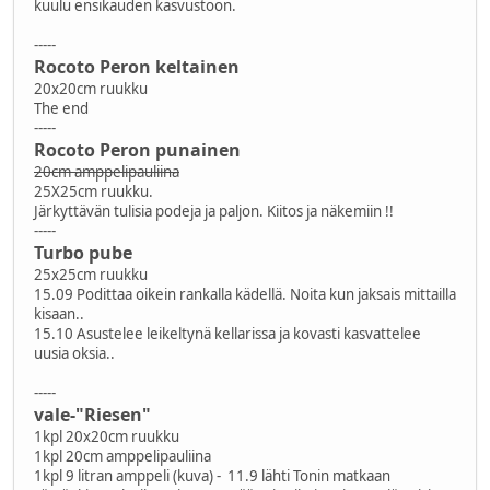
kuulu ensikauden kasvustoon.
-----
Rocoto Peron keltainen
20x20cm ruukku
The end
-----
Rocoto Peron punainen
20cm amppelipauliina
25X25cm ruukku.
Järkyttävän tulisia podeja ja paljon. Kiitos ja näkemiin !!
-----
Turbo pube
25x25cm ruukku
15.09 Podittaa oikein rankalla kädellä. Noita kun jaksais mittailla
kisaan..
15.10 Asustelee leikeltynä kellarissa ja kovasti kasvattelee
uusia oksia..
-----
vale-"Riesen"
1kpl 20x20cm ruukku
1kpl 20cm amppelipauliina
1kpl 9 litran amppeli (kuva) - 11.9 lähti Tonin matkaan