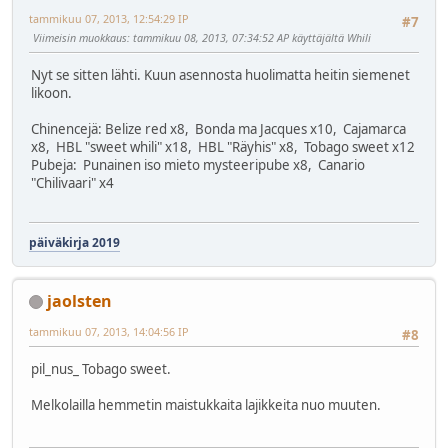
tammikuu 07, 2013, 12:54:29 IP
#7
Viimeisin muokkaus
: tammikuu 08, 2013, 07:34:52 AP käyttäjältä Whili
Nyt se sitten lähti. Kuun asennosta huolimatta heitin siemenet
likoon.
Chinencejä: Belize red x8, Bonda ma Jacques x10, Cajamarca
x8, HBL "sweet whili" x18, HBL "Räyhis" x8, Tobago sweet x12
Pubeja: Punainen iso mieto mysteeripube x8, Canario
"Chilivaari" x4
päiväkirja 2019
jaolsten
tammikuu 07, 2013, 14:04:56 IP
#8
pil_nus_ Tobago sweet.
Melkolailla hemmetin maistukkaita lajikkeita nuo muuten.