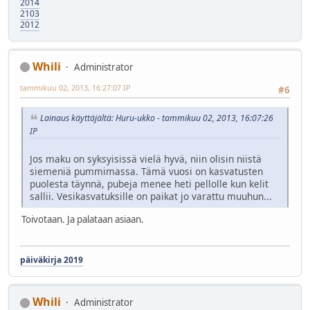
2014
2103
2012
Whili
Administrator
tammikuu 02, 2013, 16:27:07 IP
#6
Lainaus käyttäjältä: Huru-ukko - tammikuu 02, 2013, 16:07:26
IP
Jos maku on syksyisissä vielä hyvä, niin olisin niistä
siemeniä pummimassa. Tämä vuosi on kasvatusten
puolesta täynnä, pubeja menee heti pellolle kun kelit
sallii. Vesikasvatuksille on paikat jo varattu muuhun...
Toivotaan. Ja palataan asiaan.
päiväkirja 2019
Whili
Administrator