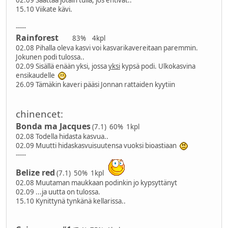
02.09 Saattaa jotain tulla, jos ehtivät..
15.10 Viikate kävi.
-----
Rainforest
83% 4kpl
02.08 Pihalla oleva kasvi voi kasvarikavereitaan paremmin.
Jokunen podi tulossa..
02.09 Sisällä enään yksi, jossa
yksi
kypsä podi. Ulkokasvina
ensikaudelle
26.09 Tämäkin kaveri pääsi Jonnan rattaiden kyytiin
chinencet:
Bonda ma Jacques
(7.1) 60% 1kpl
02.08 Todella hidasta kasvua..
02.09 Muutti hidaskasvuisuutensa vuoksi bioastiaan
-----
Belize red
(7.1) 50% 1kpl
02.08 Muutaman maukkaan podinkin jo kypsyttänyt
02.09 ...ja uutta on tulossa.
15.10 Kynittynä tynkänä kellarissa..