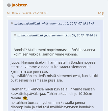
jaolsten
tammikuu 10, 2013, 09:04:03 AP
#13
Lainaus käyttäjältä: Whili - tammikuu 10, 2013, 07:49:11 AP
Lainaus käyttäjältä: jaolsten - tammikuu 09, 2013, 18:48:38
IP
Bonda?? Mulla meni nopeimmassa tänäkin vuonna
kolmisen viikkoa, samoin viime vuonna.
Juups. Hieman itsekkin hämmästelin Bondan nopeaa
starttia. Viimme vuonna sulta saadut siemenet iti
kymmenessä päivässä,
nyt kylläkään en tiedä mistä siemenet ovat, kun kaikki
ovat sekaisin samassa pussissa.
Hieman tuli kaihoisa mieli kun selailin viime kausen
kasvattelupäiväkirjaa. Tähän aikaan oli jo 10-30cm
taimia
,
no tulihan tuossa myöhemmin keväällä pieniä
tilaongelmia ja ehti toki myöhäissyntynen bondakin