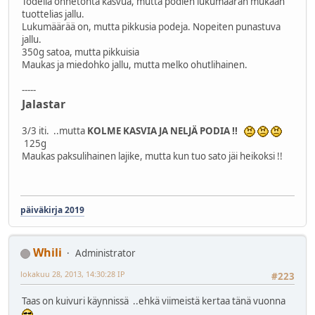
Todella onnetonta kasvua, mutta podien lukumäärän mukaan
tuottelias jallu.
Lukumäärää on, mutta pikkusia podeja. Nopeiten punastuva
jallu.
350g satoa, mutta pikkuisia
Maukas ja miedohko jallu, mutta melko ohutlihainen.
-----
Jalastar
3/3 iti. ..mutta
KOLME KASVIA JA NELJÄ PODIA !!
125g
Maukas paksulihainen lajike, mutta kun tuo sato jäi heikoksi !!
päiväkirja 2019
Whili
Administrator
lokakuu 28, 2013, 14:30:28 IP
#223
Taas on kuivuri käynnissä ..ehkä viimeistä kertaa tänä vuonna