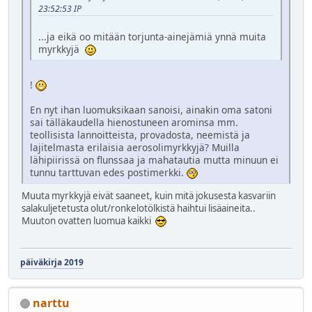
23:52:53 IP
...ja eikä oo mitään torjunta-ainejämiä ynnä muita
myrkkyjä
!
En nyt ihan luomuksikaan sanoisi, ainakin oma satoni
sai tälläkaudella hienostuneen arominsa mm.
teollisista lannoitteista, provadosta, neemistä ja
lajitelmasta erilaisia aerosolimyrkkyjä? Muilla
lähipiirissä on flunssaa ja mahatautia mutta minuun ei
tunnu tarttuvan edes postimerkki.
Muuta myrkkyjä eivät saaneet, kuin mitä jokusesta kasvariin
salakuljetetusta olut/ronkelotölkistä haihtui lisäaineita..
Muuton ovatten luomua kaikki
päiväkirja 2019
narttu