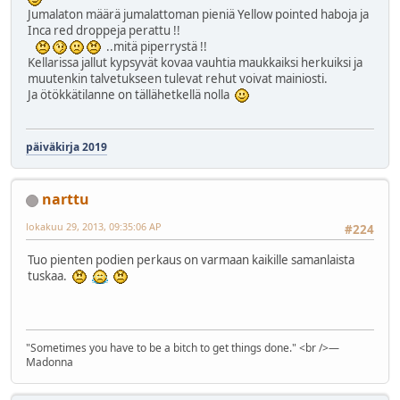
Jumalaton määrä jumalattoman pieniä Yellow pointed haboja ja
Inca red droppeja perattu !!
..mitä piperrystä !!
Kellarissa jallut kypsyvät kovaa vauhtia maukkaiksi herkuiksi ja
muutenkin talvetukseen tulevat rehut voivat mainiosti.
Ja ötökkätilanne on tällähetkellä nolla
päiväkirja 2019
narttu
lokakuu 29, 2013, 09:35:06 AP
#224
Tuo pienten podien perkaus on varmaan kaikille samanlaista
tuskaa.
"Sometimes you have to be a bitch to get things done." <br />―
Madonna