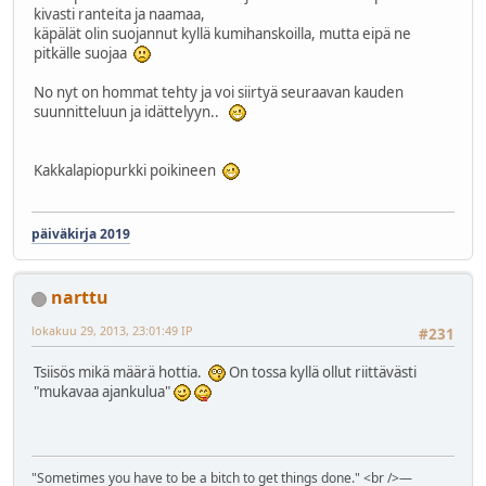
kivasti ranteita ja naamaa,
käpälät olin suojannut kyllä kumihanskoilla, mutta eipä ne
pitkälle suojaa
No nyt on hommat tehty ja voi siirtyä seuraavan kauden
suunnitteluun ja idättelyyn..
Kakkalapiopurkki poikineen
päiväkirja 2019
narttu
lokakuu 29, 2013, 23:01:49 IP
#231
Tsiisös mikä määrä hottia.
On tossa kyllä ollut riittävästi
"mukavaa ajankulua"
"Sometimes you have to be a bitch to get things done." <br />―