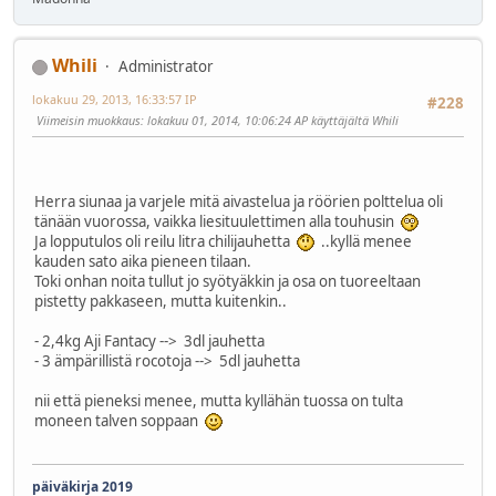
Whili
Administrator
lokakuu 29, 2013, 16:33:57 IP
#228
Viimeisin muokkaus
: lokakuu 01, 2014, 10:06:24 AP käyttäjältä Whili
Herra siunaa ja varjele mitä aivastelua ja röörien polttelua oli
tänään vuorossa, vaikka liesituulettimen alla touhusin
Ja lopputulos oli reilu litra chilijauhetta
..kyllä menee
kauden sato aika pieneen tilaan.
Toki onhan noita tullut jo syötyäkkin ja osa on tuoreeltaan
pistetty pakkaseen, mutta kuitenkin..
- 2,4kg Aji Fantacy --> 3dl jauhetta
- 3 ämpärillistä rocotoja --> 5dl jauhetta
nii että pieneksi menee, mutta kyllähän tuossa on tulta
moneen talven soppaan
päiväkirja 2019