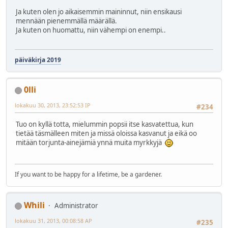
Ja kuten olen jo aikaisemmin maininnut, niin ensikausi
mennään pienemmällä määrällä.
Ja kuten on huomattu, niin vähempi on enempi..
päiväkirja 2019
0lli
lokakuu 30, 2013, 23:52:53 IP
#234
Tuo on kyllä totta, mielummin popsii itse kasvatettua, kun
tietää täsmälleen miten ja missä oloissa kasvanut ja eikä oo
mitään torjunta-ainejämiä ynnä muita myrkkyjä
If you want to be happy for a lifetime, be a gardener.
Whili
Administrator
lokakuu 31, 2013, 00:08:58 AP
#235