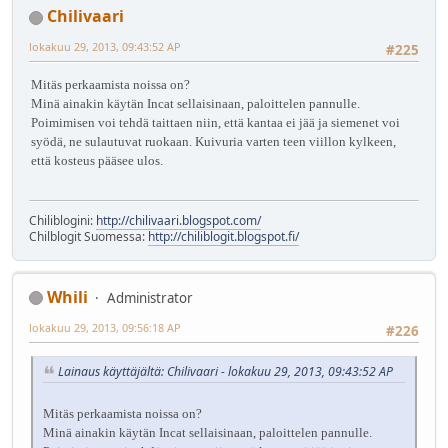
Chilivaari
lokakuu 29, 2013, 09:43:52 AP
#225
Mitäs perkaamista noissa on?
Minä ainakin käytän Incat sellaisinaan, paloittelen pannulle.
Poimimisen voi tehdä taittaen niin, että kantaa ei jää ja siemenet voi
syödä, ne sulautuvat ruokaan. Kuivuria varten teen viillon kylkeen,
että kosteus pääsee ulos.
Chiliblogini:
http://chilivaari.blogspot.com/
Chilblogit Suomessa:
http://chiliblogit.blogspot.fi/
Whili
Administrator
lokakuu 29, 2013, 09:56:18 AP
#226
Lainaus käyttäjältä: Chilivaari - lokakuu 29, 2013, 09:43:52 AP
Mitäs perkaamista noissa on?
Minä ainakin käytän Incat sellaisinaan, paloittelen pannulle.