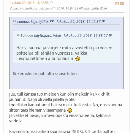
lokakuu 29, 2013, 18:07:53 IP
#230
Viimeisin muokkaus
: lokakuu 01, 2014, 10:04:38 AP käyttäjältä Whili
Lainaus käyttäjältä: PP - lokakuu 29, 2013, 16:45:37 IP
Lainaus käyttäjältä: Whili - lokakuu 29, 2013, 16:33:57 IP
Herra siunaa ja varjele mitä aivastelua ja röörien
polttelua oli tänään vuorossa, vaikka
liesituulettimen alla touhusin
Kokemuksen pohjalta suosittelen:
Juu, tuli kanssa tuo mieleen kun olin melkein kaikki chilit
jauhanut. Naga oli viellä jäljellä ja olisi
todellakin kannattanut hakea maski kellarista. No, ensi vuonna
sitten taas hieman viisaampana
Ja vehkeet pesin, viimevuodesta viisastuneena, kylmällä
vedellä.
Kävimpä tuossa äsken saunassa ja TSIIISUS !! ..että poltteli