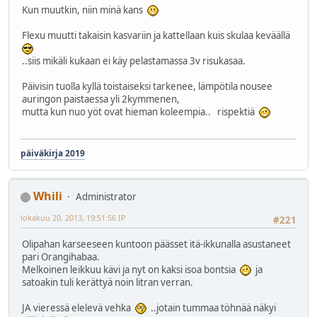
Kun muutkin, niin minä kans
Flexu muutti takaisin kasvariin ja kattellaan kuis skulaa keväällä
..siis mikäli kukaan ei käy pelastamassa 3v risukasaa.
Päivisin tuolla kyllä toistaiseksi tarkenee, lämpötila nousee
auringon paistaessa yli 2kymmenen,
mutta kun nuo yöt ovat hieman koleempia.. rispektiä
päiväkirja 2019
Whili
Administrator
lokakuu 20, 2013, 19:51:56 IP
#221
Olipahan karseeseen kuntoon päässet itä-ikkunalla asustaneet
pari Orangihabaa.
Melkoinen leikkuu kävi ja nyt on kaksi isoa bontsia
ja
satoakin tuli kerättyä noin litran verran.
JA vieressä elelevä vehka
..jotain tummaa töhnää näkyi