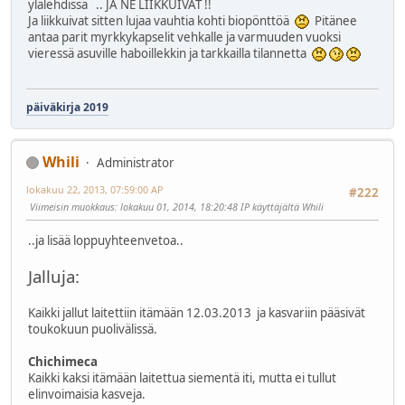
ylälehdissä .. JA NE LIIKKUIVAT !!
Ja liikkuivat sitten lujaa vauhtia kohti biopönttöä
Pitänee
antaa parit myrkkykapselit vehkalle ja varmuuden vuoksi
vieressä asuville haboillekkin ja tarkkailla tilannetta
päiväkirja 2019
Whili
Administrator
lokakuu 22, 2013, 07:59:00 AP
#222
Viimeisin muokkaus
: lokakuu 01, 2014, 18:20:48 IP käyttäjältä Whili
..ja lisää loppuyhteenvetoa..
Jalluja:
Kaikki jallut laitettiin itämään 12.03.2013 ja kasvariin pääsivät
toukokuun puolivälissä.
Chichimeca
Kaikki kaksi itämään laitettua siementä iti, mutta ei tullut
elinvoimaisia kasveja.