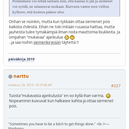
Poimimisen voi tehdä taittaen niin, että kantaa ei jää ja siemenet
voi syödä, ne sulautuvat ruokaan. Kuivuria varten teen viillon
kylkeen, että kosteus pääsee ulos.
Onhan se noinkin, mutta kun tykkään ottaa siemenet pois
kaikista chileistä. Eihän ne toki mitään ruuassa haittaa, mutta
jauheista tulee tymäkämpiä ilman noita mauttomia lisukkeita. Ja
ompahan "mukavaa" ajankulua
..ja saa noihin
siemenkirjeisiin
täytettä !!
päiväkirja 2019
narttu
lokakuu 29, 2013, 10:15:06 AP
#227
Tuosta"mukavasta ajankulusta" en oo kyllä ihan varma.
Nopeammin kuivuvat kun halkasee kahtia ja ottaa siemenet
pois.
"Sometimes you have to be a bitch to get things done." <br />―
Madonna