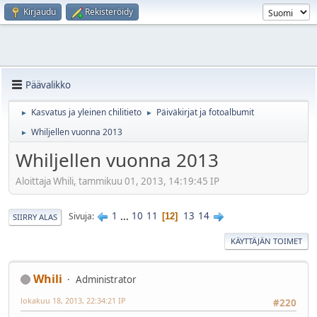
Kirjaudu
Rekisteröidy
Päävalikko
Kasvatus ja yleinen chilitieto
Päiväkirjat ja fotoalbumit
►
►
Whiljellen vuonna 2013
►
Whiljellen vuonna 2013
Aloittaja Whili, tammikuu 01, 2013, 14:19:45 IP
1
...
10
11
13
14
Sivuja
12
SIIRRY ALAS
KÄYTTÄJÄN TOIMET
Whili
Administrator
lokakuu 18, 2013, 22:34:21 IP
#220