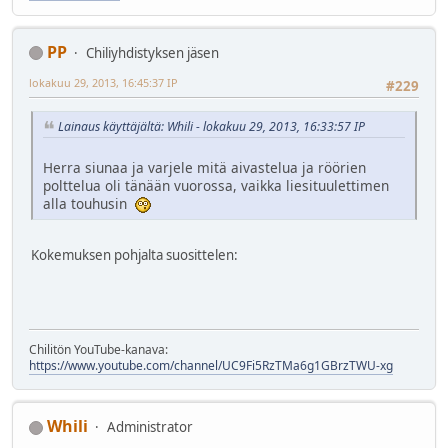
PP
Chiliyhdistyksen jäsen
lokakuu 29, 2013, 16:45:37 IP
#229
Lainaus käyttäjältä: Whili - lokakuu 29, 2013, 16:33:57 IP
Herra siunaa ja varjele mitä aivastelua ja röörien
polttelua oli tänään vuorossa, vaikka liesituulettimen
alla touhusin
Kokemuksen pohjalta suosittelen:
Chilitön YouTube-kanava:
https://www.youtube.com/channel/UC9Fi5RzTMa6g1GBrzTWU-xg
Whili
Administrator