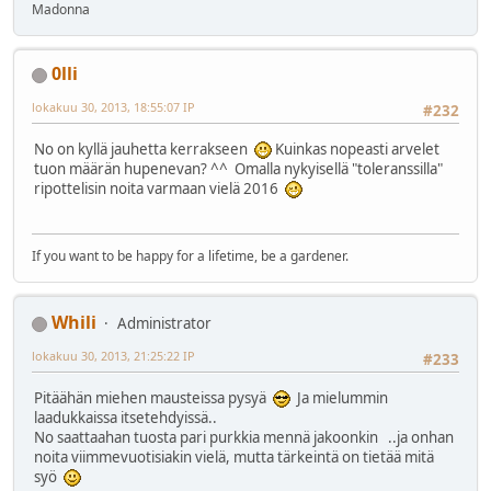
Madonna
0lli
lokakuu 30, 2013, 18:55:07 IP
#232
No on kyllä jauhetta kerrakseen
Kuinkas nopeasti arvelet
tuon määrän hupenevan? ^^ Omalla nykyisellä "toleranssilla"
ripottelisin noita varmaan vielä 2016
If you want to be happy for a lifetime, be a gardener.
Whili
Administrator
lokakuu 30, 2013, 21:25:22 IP
#233
Pitäähän miehen mausteissa pysyä
Ja mielummin
laadukkaissa itsetehdyissä..
No saattaahan tuosta pari purkkia mennä jakoonkin ..ja onhan
noita viimmevuotisiakin vielä, mutta tärkeintä on tietää mitä
syö