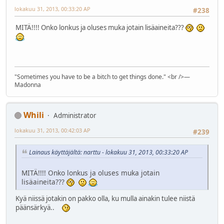
lokakuu 31, 2013, 00:33:20 AP
#238
MITÄ!!!! Onko lonkus ja oluses muka jotain lisäaineita???
"Sometimes you have to be a bitch to get things done." <br />―
Madonna
Whili
Administrator
lokakuu 31, 2013, 00:42:03 AP
#239
Lainaus käyttäjältä: narttu - lokakuu 31, 2013, 00:33:20 AP
MITÄ!!!! Onko lonkus ja oluses muka jotain
lisäaineita???
Kyä niissä jotakin on pakko olla, ku mulla ainakin tulee niistä
päänsärkyä..