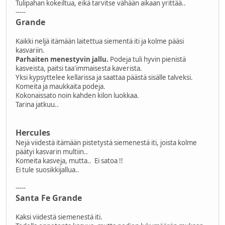
Tulipahan kokeiltua, eikä tarvitse vähään aikaan yrittää..
-----
Grande
Kaikki neljä itämään laitettua siementä iti ja kolme pääsi
kasvariin.
Parhaiten menestyvin jallu.
Podeja tuli hyvin pienistä
kasveista, paitsi taa'immaisesta kaverista.
Yksi kypsyttelee kellarissa ja saattaa päästä sisälle talveksi.
Komeita ja maukkaita podeja.
Kokonaissato noin kahden kilon luokkaa.
Tarina jatkuu..
Hercules
Nejä viidestä itämään pistetystä siemenestä iti, joista kolme
päätyi kasvarin multiin..
Komeita kasveja, mutta.. Ei satoa !!
Ei tule suosikkijallua..
-----
Santa Fe Grande
Kaksi viidestä siemenestä iti.