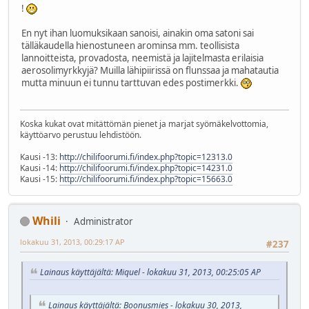
!
En nyt ihan luomuksikaan sanoisi, ainakin oma satoni sai
tälläkaudella hienostuneen arominsa mm. teollisista
lannoitteista, provadosta, neemistä ja lajitelmasta erilaisia
aerosolimyrkkyjä? Muilla lähipiirissä on flunssaa ja mahatautia
mutta minuun ei tunnu tarttuvan edes postimerkki.
Koska kukat ovat mitättömän pienet ja marjat syömäkelvottomia,
käyttöarvo perustuu lehdistöön.
Kausi -13:
http://chilifoorumi.fi/index.php?topic=12313.0
Kausi -14:
http://chilifoorumi.fi/index.php?topic=14231.0
Kausi -15:
http://chilifoorumi.fi/index.php?topic=15663.0
Whili
Administrator
lokakuu 31, 2013, 00:29:17 AP
#237
Lainaus käyttäjältä: Miquel - lokakuu 31, 2013, 00:25:05 AP
Lainaus käyttäjältä: Boonusmies - lokakuu 30, 2013,