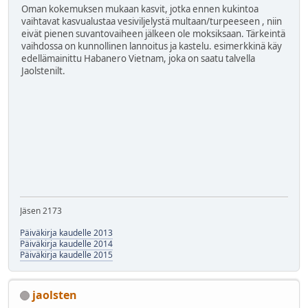
Oman kokemuksen mukaan kasvit, jotka ennen kukintoa
vaihtavat kasvualustaa vesiviljelystä multaan/turpeeseen , niin
eivät pienen suvantovaiheen jälkeen ole moksiksaan. Tärkeintä
vaihdossa on kunnollinen lannoitus ja kastelu. esimerkkinä käy
edellämainittu Habanero Vietnam, joka on saatu talvella
Jaolstenilt.
Jäsen 2173
Päiväkirja kaudelle 2013
Päiväkirja kaudelle 2014
Päiväkirja kaudelle 2015
jaolsten