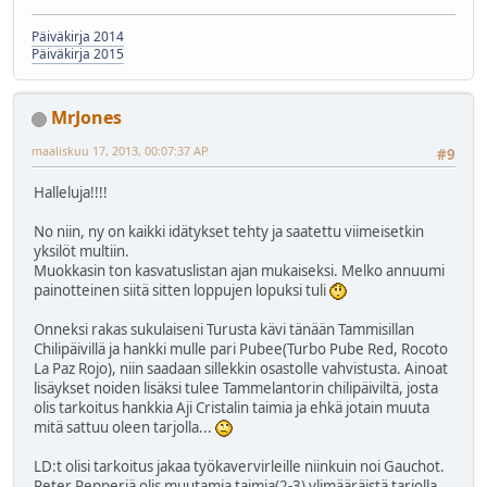
Päiväkirja 2014
Päiväkirja 2015
MrJones
maaliskuu 17, 2013, 00:07:37 AP
#9
Halleluja!!!!
No niin, ny on kaikki idätykset tehty ja saatettu viimeisetkin
yksilöt multiin.
Muokkasin ton kasvatuslistan ajan mukaiseksi. Melko annuumi
painotteinen siitä sitten loppujen lopuksi tuli
Onneksi rakas sukulaiseni Turusta kävi tänään Tammisillan
Chilipäivillä ja hankki mulle pari Pubee(Turbo Pube Red, Rocoto
La Paz Rojo), niin saadaan sillekkin osastolle vahvistusta. Ainoat
lisäykset noiden lisäksi tulee Tammelantorin chilipäiviltä, josta
olis tarkoitus hankkia Aji Cristalin taimia ja ehkä jotain muuta
mitä sattuu oleen tarjolla...
LD:t olisi tarkoitus jakaa työkavervirleille niinkuin noi Gauchot.
Peter Pepperiä olis muutamia taimia(2-3) ylimääräistä tarjolla,