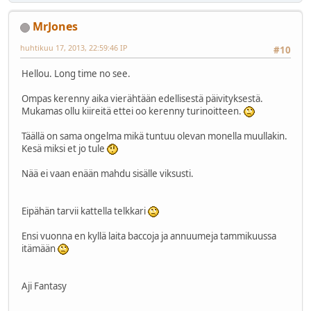
MrJones
huhtikuu 17, 2013, 22:59:46 IP
#10
Hellou. Long time no see.
Ompas kerenny aika vierähtään edellisestä päivityksestä.
Mukamas ollu kiireitä ettei oo kerenny turinoitteen.
Täällä on sama ongelma mikä tuntuu olevan monella muullakin.
Kesä miksi et jo tule
Nää ei vaan enään mahdu sisälle viksusti.
Eipähän tarvii kattella telkkari
Ensi vuonna en kyllä laita baccoja ja annuumeja tammikuussa
itämään
Aji Fantasy