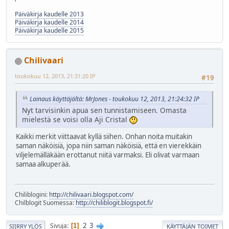
Päiväkirja kaudelle 2013
Päiväkirja kaudelle 2014
Päiväkirja kaudelle 2015
Chilivaari
toukokuu 12, 2013, 21:31:20 IP
#19
Lainaus käyttäjältä: MrJones - toukokuu 12, 2013, 21:24:32 IP
Nyt tarvisinkin apua sen tunnistamiseen. Omasta
mielestä se voisi olla Aji Cristal
Kaikki merkit viittaavat kyllä siihen. Onhan noita muitakin
saman näköisiä, jopa niin saman näköisiä, että en vierekkäin
viljelemälläkään erottanut niitä varmaksi. Eli olivat varmaan
samaa alkuperää.
Chiliblogini:
http://chilivaari.blogspot.com/
Chilblogit Suomessa:
http://chiliblogit.blogspot.fi/
2
3
Sivuja
1
SIIRRY YLÖS
KÄYTTÄJÄN TOIMET