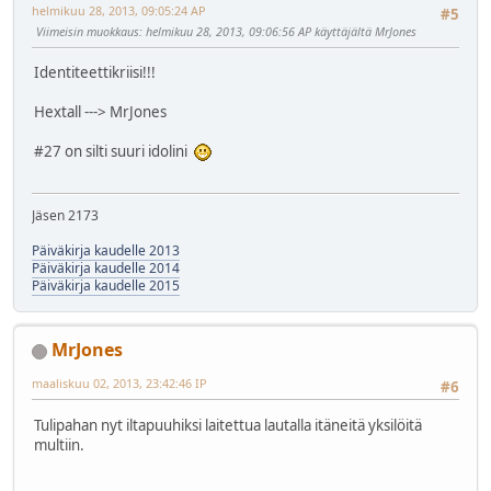
helmikuu 28, 2013, 09:05:24 AP
#5
Viimeisin muokkaus
: helmikuu 28, 2013, 09:06:56 AP käyttäjältä MrJones
Identiteettikriisi!!!
Hextall ---> MrJones
#27 on silti suuri idolini
Jäsen 2173
Päiväkirja kaudelle 2013
Päiväkirja kaudelle 2014
Päiväkirja kaudelle 2015
MrJones
maaliskuu 02, 2013, 23:42:46 IP
#6
Tulipahan nyt iltapuuhiksi laitettua lautalla itäneitä yksilöitä
multiin.