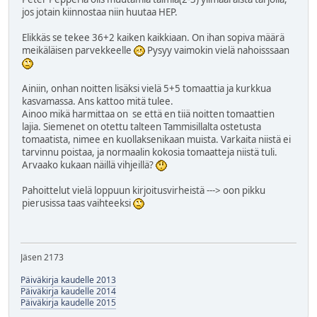
jos jotain kiinnostaa niin huutaa HEP.
Elikkäs se tekee 36+2 kaiken kaikkiaan. On ihan sopiva määrä
meikäläisen parvekkeelle
Pysyy vaimokin vielä nahoisssaan
Ainiin, onhan noitten lisäksi vielä 5+5 tomaattia ja kurkkua
kasvamassa. Ans kattoo mitä tulee.
Ainoo mikä harmittaa on se että en tiiä noitten tomaattien
lajia. Siemenet on otettu talteen Tammisillalta ostetusta
tomaatista, nimee en kuollaksenikaan muista. Varkaita niistä ei
tarvinnu poistaa, ja normaalin kokosia tomaatteja niistä tuli.
Arvaako kukaan näillä vihjeillä?
Pahoittelut vielä loppuun kirjoitusvirheistä ---> oon pikku
pierusissa taas vaihteeksi
Jäsen 2173
Päiväkirja kaudelle 2013
Päiväkirja kaudelle 2014
Päiväkirja kaudelle 2015