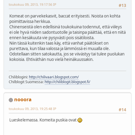
toukokuu 09, 2013, 19:17:56 IP
#13
Komeat on parvekekasvit, baccat erityisesti. Noista on kohta
poimittavissa herkkua.
Chinenseistä olen edellisinä toukokuina todennut, että viileys
ei ole hyvä niiden sadontuotolle ja taisinpa päättää, että en niitä
ennen kesäkuuta vie pysyvästi pois sisätiloista.
Niin tässä kuitenkin taas käy, että vanhat päätökset on
purettava, kun tilaa valossa ja lämmössä ei muualla ole.
Odotellaan sitten satokautta, jos se viivästyy tai tulee puolukan
kokoisia. Ehtiväthän nuo vielä heinäkuussakin.
Chiliblogini:
http://chilivaari.blogspot.com/
Chilblogit Suomessa:
http://chiliblogit.blogspot.fi/
nooora
toukokuu 09, 2013, 19:25:48 IP
#14
Lueskelemassa. Komeita puskia ovat