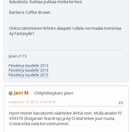
lisävalosta. Kukkaa pukkaa minkä kerkee.
Barbere Coffee Brown
Onkos tämmöinen lehtien alaspäin rullailu normaalia toimintaa
Aji Fantasylle?
Jäsen 2173
Päiväkirja kaudelle 2013
Päiväkirja kaudelle 2014
Päiväkirja kaudelle 2015
Jani M
Chiliyhdistyksen jäsen
maaliskuu 10, 2013, 15:43:35 IP
#8
Hyvin monet baccatumit vääntelee lehtiä noin. Mulla ainakin PI
439370 (Bulgarian Teardrop) ja Aji Cristal tekee juuri tuota,
Cristal ehkä vielä korostetummin.