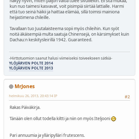
näkyy hyvin, miten paljon valoa tulee sivuillekin. Eli sitä mukaa,
kun nuo taimesi kasvavat, voit pisimpiä siirtää lattialle. Harmi
että tuo seinä häikii ja haittaa elämää, sillä toimisi mainiona
heijastimena chileille.
Tavallaan tuo Juutalaisteema sopii myös chileihin. Kun syöt
noitä äkäisempiä multa saatuja Chinensejä, on kärsimykset kuin
Dachau:n keskitysleirillä 1942. Guaranteed.
-Hirttotuomion saanut halusi viimeiseksi toiveekseen sätkiä-
YLÖJÄRVEN POLTE 2014
YLÖJÄRVEN POLTE 2013
MrJones
helmikuu 26, 2013, 20:43:14 IP
#2
Rakas Päiväkirja.
Tänään olen ollut todella kiltti ja niin on myös Iteljooni
Pari annuumia ja ylläripylläri frutescens.