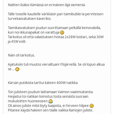
Näitten lisäksi itämässä on erinäinen läjä siemeniä.
Tälle toiselle kaudelle värkkäsin pari taimibubleria perinteisen
turvekasvatuksen kaveriksi.
Taimikasvatuksen joudun suorittamaan pelkällä keinovalolla,
kun noi ikkunapaikat on varattuja
Tarkoitus oli että valaistuksen hoitaa 2x28W loistari, sekä 30W
ja 45W eslit.
Näin oli tarkoitus.
Ajatuksiin tuli muutos vierailtuani Ylöjärvellä. Se oli lopun alkua
se...
Kärsän putiikista tarttui käteen 400W natikka
Ton julisteen jouduin laittamaan Vaimon vaatimuksesta.
Heijastui toi natikan loimotus tosta seinästä suoraan
mukuloitten huoneeseen
Oli ainoo juliste mitä löyty kaapista, ei hirveen hilpee
Pitänee käydä hakeen sen tilalle vaikka Ramojen juliste.