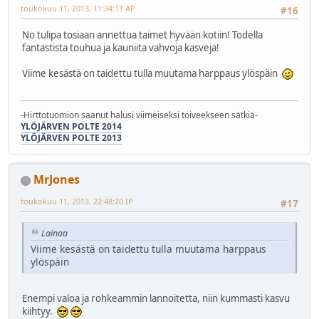
toukokuu 11, 2013, 11:34:11 AP
#16
No tulipa tosiaan annettua taimet hyvään kotiin! Todella
fantastista touhua ja kauniita vahvoja kasveja!
Viime kesästä on taidettu tulla muutama harppaus ylöspäin
-Hirttotuomion saanut halusi viimeiseksi toiveekseen sätkiä-
YLÖJÄRVEN POLTE 2014
YLÖJÄRVEN POLTE 2013
MrJones
toukokuu 11, 2013, 22:48:20 IP
#17
Lainaa
Viime kesästä on taidettu tulla muutama harppaus
ylöspäin
Enempi valoa ja rohkeammin lannoitetta, niin kummasti kasvu
kiihtyy.