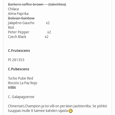
Barbere coffee brown (talvehtiva)
Chilaca
Alma Paprika
Bolivian Rainbow
Jalapèno Gaucho x2
Riot
Peter Pepper x2
Czech Black x2
C.Frutescens
PI 281353
C.Pubescens
Turbo Pube Red
Rocoto La Paz Rojo
Villit
C. Galapagoense
Chinenset,Champion ja toi villi on peräisin Jaolstenilta. Se pöhkö
tuuppas mulle 8 taimee kahden sijasta