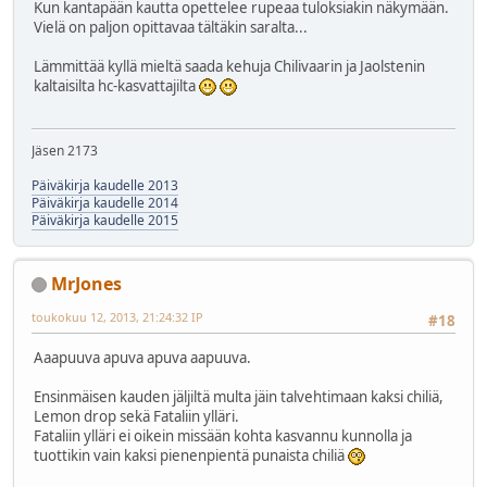
Kun kantapään kautta opettelee rupeaa tuloksiakin näkymään.
Vielä on paljon opittavaa tältäkin saralta...
Lämmittää kyllä mieltä saada kehuja Chilivaarin ja Jaolstenin
kaltaisilta hc-kasvattajilta
Jäsen 2173
Päiväkirja kaudelle 2013
Päiväkirja kaudelle 2014
Päiväkirja kaudelle 2015
MrJones
toukokuu 12, 2013, 21:24:32 IP
#18
Aaapuuva apuva apuva aapuuva.
Ensinmäisen kauden jäljiltä multa jäin talvehtimaan kaksi chiliä,
Lemon drop sekä Fataliin ylläri.
Fataliin ylläri ei oikein missään kohta kasvannu kunnolla ja
tuottikin vain kaksi pienenpientä punaista chiliä