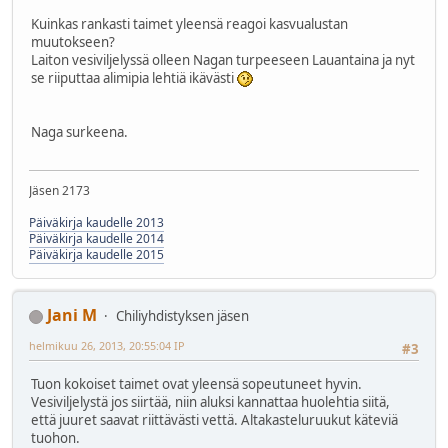
Kuinkas rankasti taimet yleensä reagoi kasvualustan
muutokseen?
Laiton vesiviljelyssä olleen Nagan turpeeseen Lauantaina ja nyt
se riiputtaa alimipia lehtiä ikävästi
Naga surkeena.
Jäsen 2173
Päiväkirja kaudelle 2013
Päiväkirja kaudelle 2014
Päiväkirja kaudelle 2015
Jani M
Chiliyhdistyksen jäsen
helmikuu 26, 2013, 20:55:04 IP
#3
Tuon kokoiset taimet ovat yleensä sopeutuneet hyvin.
Vesiviljelystä jos siirtää, niin aluksi kannattaa huolehtia siitä,
että juuret saavat riittävästi vettä. Altakasteluruukut käteviä
tuohon.