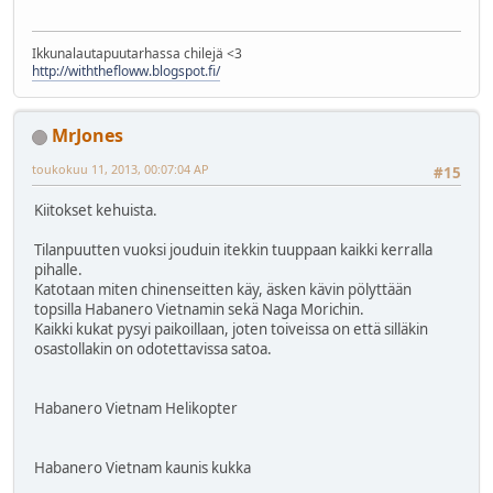
Ikkunalautapuutarhassa chilejä <3
http://withthefloww.blogspot.fi/
MrJones
toukokuu 11, 2013, 00:07:04 AP
#15
Kiitokset kehuista.
Tilanpuutten vuoksi jouduin itekkin tuuppaan kaikki kerralla
pihalle.
Katotaan miten chinenseitten käy, äsken kävin pölyttään
topsilla Habanero Vietnamin sekä Naga Morichin.
Kaikki kukat pysyi paikoillaan, joten toiveissa on että silläkin
osastollakin on odotettavissa satoa.
Habanero Vietnam Helikopter
Habanero Vietnam kaunis kukka