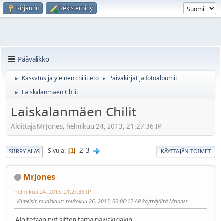
Kirjaudu
Rekisteröidy
Päävalikko
Kasvatus ja yleinen chilitieto
Päiväkirjat ja fotoalbumit
►
►
Laiskalanmäen Chilit
►
Laiskalanmäen Chilit
Aloittaja MrJones, helmikuu 24, 2013, 21:27:36 IP
2
3
Sivuja
1
SIIRRY ALAS
KÄYTTÄJÄN TOIMET
MrJones
helmikuu 24, 2013, 21:27:36 IP
Viimeisin muokkaus
: toukokuu 26, 2013, 00:06:12 AP käyttäjältä MrJones
Aloitetaan nyt sitten tämä päiväkirjakin.