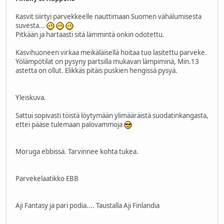
Kasvit siirtyi parvekkeelle nauttimaan Suomen vähälumisesta
suvesta...
Pitkään ja hartaasti sitä lämmintä onkin odotettu.
Kasvihuoneen virkaa meikäläisellä hoitaa tuo lasitettu parveke.
Yölämpötilat on pysyny partsilla mukavan lämpiminä, Min.13
astetta on ollut. Elikkäs pitäis puskien hengissä pysyä.
Yleiskuva.
Sattui sopivasti töistä löytymään ylimääräistä suodatinkangasta,
ettei pääse tulemaan palovammoja
Moruga ebbissä. Tarvinnee kohta tukea.
Parvekelaatikko EBB
Aji Fantasy ja pari podia.... Taustalla Aji Finlandia