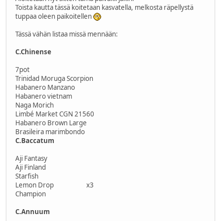
Toista kautta tässä koitetaan kasvatella, melkosta räpellystä
tuppaa oleen paikoitellen
Tässä vähän listaa missä mennään:
C.Chinense
7pot
Trinidad Moruga Scorpion
Habanero Manzano
Habanero vietnam
Naga Morich
Limbé Market CGN 21560
Habanero Brown Large
Brasileira marimbondo
C.Baccatum
Aji Fantasy
Aji Finland
Starfish
Lemon Drop x3
Champion
C.Annuum