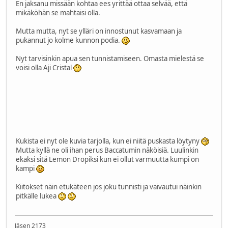
En jaksanu missään kohtaa ees yrittää ottaa selvää, että
mikäköhän se mahtaisi olla.
Mutta mutta, nyt se ylläri on innostunut kasvamaan ja
pukannut jo kolme kunnon podia.
Nyt tarvisinkin apua sen tunnistamiseen. Omasta mielestä se
voisi olla Aji Cristal
Kukista ei nyt ole kuvia tarjolla, kun ei niitä puskasta löytyny
Mutta kyllä ne oli ihan perus Baccatumin näköisiä. Luulinkin
ekaksi sitä Lemon Dropiksi kun ei ollut varmuutta kumpi on
kampi
Kiitokset näin etukäteen jos joku tunnisti ja vaivautui näinkin
pitkälle lukea
Jäsen 2173