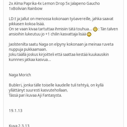
2x Alma Paprika 4x Lemon Drop 5x Jalapeno Gaucho
1xBolivian Rainbow
LD:t ja Jallut on menossa kokonaan työavereille, jahka saavat
pikkasen kokoa lisää.
On se vaan kivaa tartuttaa ihmisiin tätä touhua...
: Tän talven
ansioihin lukeutuu jo +1 chilin kasvattaja lisää
Jaolstenilta saatu Naga on elpyny kokonaan ja meinaa ruveta
nuppuja pukkaamaan.
Joku täällä joskus kirjoitteli että saattaa kestää kuukausikin
kunnnes jatkaa kasvua...
Naga Morich
Bubleri, jonka tälle toiselle kaudelle tuli tehtyä, on kyllä
yllättänyt suuresti kasvutehollaan.
Tässä pari kuvaa Aji Fantasysta.
19.1.13
Kuva 2.3.13