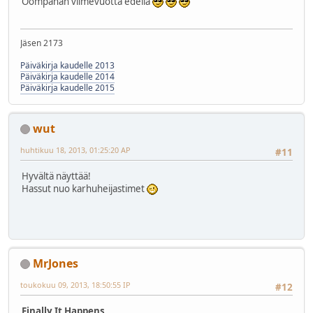
Oompahan viimevuotta edellä
Jäsen 2173
Päiväkirja kaudelle 2013
Päiväkirja kaudelle 2014
Päiväkirja kaudelle 2015
wut
huhtikuu 18, 2013, 01:25:20 AP
#11
Hyvältä näyttää!
Hassut nuo karhuheijastimet
MrJones
toukokuu 09, 2013, 18:50:55 IP
#12
Finally It Happens