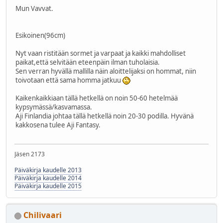
Mun Vavvat.
Esikoinen(96cm)
Nyt vaan ristitään sormet ja varpaat ja kaikki mahdolliset
paikat,että selvitään eteenpäin ilman tuholaisia.
Sen verran hyvällä mallilla näin aloittelijaksi on hommat, niin
toivotaan että sama homma jatkuu
Kaikenkaikkiaan tällä hetkellä on noin 50-60 hetelmää
kypsymässä/kasvamassa.
Aji Finlandia johtaa tällä hetkellä noin 20-30 podilla. Hyvänä
kakkosena tulee Aji Fantasy.
Jäsen 2173
Päiväkirja kaudelle 2013
Päiväkirja kaudelle 2014
Päiväkirja kaudelle 2015
Chilivaari