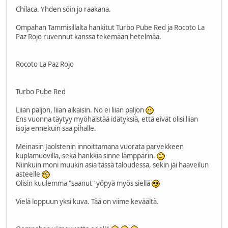
Chilaca. Yhden söin jo raakana.
Ompahan Tammisillalta hankitut Turbo Pube Red ja Rocoto La
Paz Rojo ruvennut kanssa tekemään hetelmää.
Rocoto La Paz Rojo
Turbo Pube Red
Liian paljon, liian aikaisin. No ei liian paljon
Ens vuonna täytyy myöhäistää idätyksiä, että eivät olisi liian
isoja ennekuin saa pihalle.
Meinasin Jaolstenin innoittamana vuorata parvekkeen
kuplamuovilla, sekä hankkia sinne lämppärin.
Niinkuin moni muukin asia tässä taloudessa, sekin jäi haaveilun
asteelle
Olisin kuulemma "saanut" yöpyä myös siellä
Vielä loppuun yksi kuva. Tää on viime keväältä.