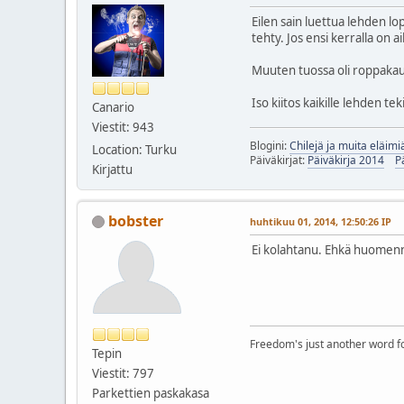
Eilen sain luettua lehden lo
tehty. Jos ensi kerralla on ai
Muuten tuossa oli roppakaup
Iso kiitos kaikille lehden teki
Canario
Viestit: 943
Blogini:
Chilejä ja muita eläimi
Location: Turku
Päiväkirjat:
Päiväkirja 2014
P
Kirjattu
bobster
huhtikuu 01, 2014, 12:50:26 IP
Ei kolahtanu. Ehkä huomen
Freedom's just another word for 
Tepin
Viestit: 797
Parkettien paskakasa