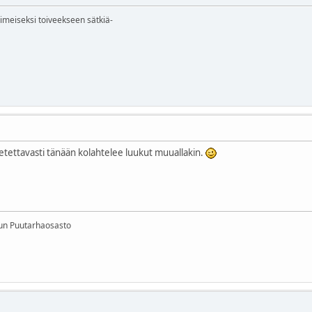
iimeiseksi toiveekseen sätkiä-
 oletettavasti tänään kolahtelee luukut muuallakin.
un Puutarhaosasto