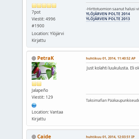
-Hirttotuomion saanut halusi v
7pot
YLÖJÄRVEN POLTE 2014
Viestit: 4996
YLÖJÄRVEN POLTE 2013
#1900
Location: Ylöjärvi
Kirjattu
PetraK
huhtikuu 01, 2014, 11:40:52 AP
Just kolahti luukulusta. Eli
Jalapeño
Viestit: 129
Taksimafian Pääkaupunkiseud
Location: Vantaa
Kirjattu
Caide
huhtikuu 01, 2014, 12:03:51 IP