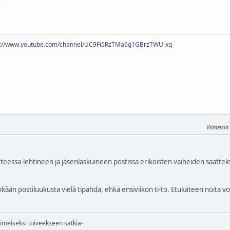
s://www.youtube.com/channel/UC9Fi5RzTMa6g1GBrzTWU-xg
Viimeisi
tteessa-lehtineen ja jäsenlaskuineen postissa erikoisten vaiheiden saattele
enkään postiluukusta vielä tipahda, ehkä ensiviikon ti-to. Etukäteen noita 
iimeiseksi toiveekseen sätkiä-