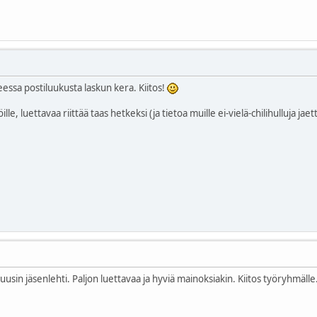
teessa postiluukusta laskun kera. Kiitos!
öille, luettavaa riittää taas hetkeksi (ja tietoa muille ei-vielä-chilihulluja jaet
usin jäsenlehti. Paljon luettavaa ja hyviä mainoksiakin. Kiitos työryhmälle