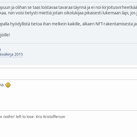
ppuun ja olihan se taas loistavaa tavaraa täynnä ja ei noi kirjoitusvirheetk
kaa, niin voisi tietysti miettiä jotain oikolukijaa pikaisesti lukemaan läpi, j
alla hyödyllistä tietoa ihan melkein kaikille, alkaen NFT-rakentamisesta j
jöille!
ä
äiväkirja 2015
na.
nothin' left to lose- Kris Kristofferson