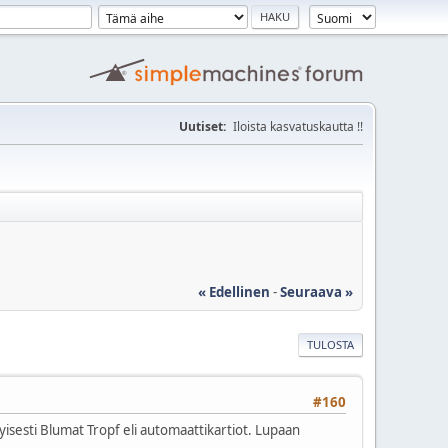
Uutiset:
Iloista kasvatuskautta !!
« Edellinen
-
Seuraava »
TULOSTA
#160
isesti Blumat Tropf eli automaattikartiot. Lupaan