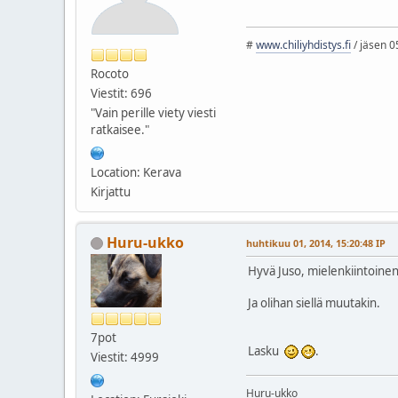
#
www.chiliyhdistys.fi
/ jäsen 0
Rocoto
Viestit: 696
"Vain perille viety viesti
ratkaisee."
Location: Kerava
Kirjattu
Huru-ukko
huhtikuu 01, 2014, 15:20:48 IP
Hyvä Juso, mielenkiintoinen 
Ja olihan siellä muutakin.
7pot
Lasku
.
Viestit: 4999
Huru-ukko