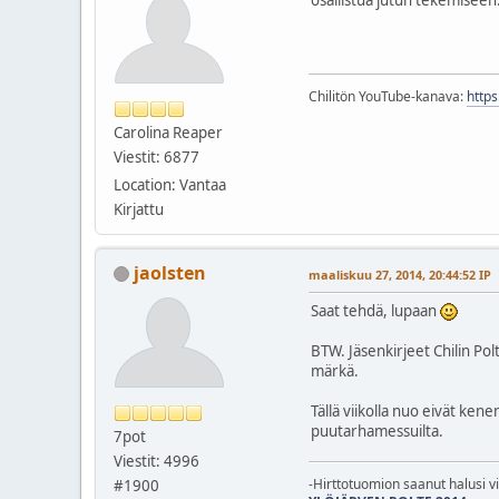
Chilitön YouTube-kanava:
http
Carolina Reaper
Viestit: 6877
Location: Vantaa
Kirjattu
jaolsten
maaliskuu 27, 2014, 20:44:52 IP
Saat tehdä, lupaan
BTW. Jäsenkirjeet Chilin Pol
märkä.
Tällä viikolla nuo eivät ken
puutarhamessuilta.
7pot
Viestit: 4996
-Hirttotuomion saanut halusi v
#1900