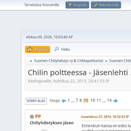
Tervetuloa foorumille
.
Kirjaudu
Rekisteröidy
elokuu 09, 2026, 10:03:40 AP
Etusivu
Haku
Suomen Chiliyhdistys ry & Chilitapahtumat
Suomen Chili
►
►
Chilin poltteessa - Jäsenlehti
Aloittaja wille, huhtikuu 22, 2013, 20:41:55 IP
1
...
7
8
10
11
...
14
Sivuja
9
SIIRRY ALAS
PP
maaliskuu 27, 2014, 16:32:53 IP
Chiliyhdistyksen jäsen
Ennenkuin kansa on edes luk
osallistua jutun tekemiseen