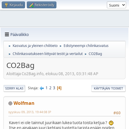
Kirjaudu
Rekisteröidy
Päävalikko
Kasvatus ja yleinen chilitieto
Edistyneempi chilinkasvatus
►
►
Chilinkasvatukseen liittyvät testit ja vertailut
CO2Bag
►
►
CO2Bag
Aloittaja Co2Bag.info, elokuu 08, 2013, 03:31:48 AP
1
2
3
Sivuja
4
SIIRRY ALAS
KÄYTTÄJÄN TOIMET
Wolfman
syyskuu 09, 2013, 19:44:08 IP
#60
Kaveri ei ole tainnut juurikaan lukea tuota toista ketjua ?
Itse en ainakaan juuri kehtaisi tuotetta tarjota enään noiden