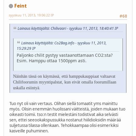
Feint
syyskuu 11, 2013, 19:06:22 IP
#68
Lainaus käyttäjältä: Chilivaari - syyskuu 11, 2013, 18:40:41 IP
Lainaus käyttäjältä: Co2Bag.info - syyskuu 11, 2013,
15:29:29 IP
Paljonko chilit pystyy vastaanottamaan CO2:sta?
Esim. Hamppu ottaa 1500ppm asti.
Näinhän tässä on käymässä, että hamppukauppiaat valtaavat
Chilifoorumin myyntipalstat, kun eivät omalla foorumillaan
uskalla esiintyä.
Tuo nyt oli vain vertaus. Olihan siellä tomaatit yms mainittu
myös. Olisin enemmän huolissani väitteistä, joiden mukaan tuo
oikeasti toimii. tso:n testit mielestäni todistivat aika selvästi
sen, ettei seeookakspussukka nostanut hiilidioksidin määrää
suljetussa tilassa ollenkaan. Tehokkaampaa olisi esimerkiksi
kasveille puhuminen.