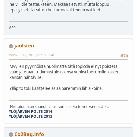
ne VTT:lle testaukseen. Maksaa tietysti, mutta loppuu
epäilykset, tai sitten he kumoavat teidän väitteet.
#20
jaolsten
syyskuu 12, 2013, 01:10:33 AP
#70
Myyjien pyynnöistä huolimatta tätä topiccia ei nyt poisteta,
vaan jätetään tutkimustuloksiensa vuoksi foorumille kaiken
kansan nähtäville.
Ylläpito toki käsittelee asiaa paremmin lähiaikoina.
-Hirttotuomion saanut halusi viimeiseksi toiveekseen sätkiä-
YLÖJÄRVEN POLTE 2014
YLÖJÄRVEN POLTE 2013
Co2Bag.info