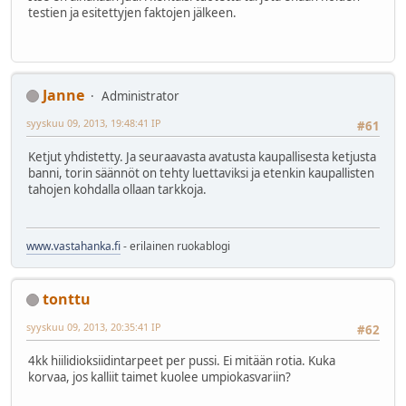
testien ja esitettyjen faktojen jälkeen.
Janne
Administrator
syyskuu 09, 2013, 19:48:41 IP
#61
Ketjut yhdistetty. Ja seuraavasta avatusta kaupallisesta ketjusta
banni, torin säännöt on tehty luettaviksi ja etenkin kaupallisten
tahojen kohdalla ollaan tarkkoja.
www.vastahanka.fi
- erilainen ruokablogi
tonttu
syyskuu 09, 2013, 20:35:41 IP
#62
4kk hiilidioksiidintarpeet per pussi. Ei mitään rotia. Kuka
korvaa, jos kalliit taimet kuolee umpiokasvariin?