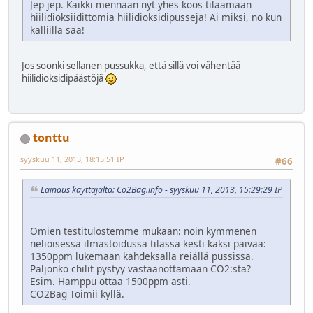
Jep jep. Kaikki mennään nyt yhes koos tilaamaan
hiilidioksiidittomia hiilidioksidipusseja! Ai miksi, no kun
kalliilla saa!
Jos soonki sellanen pussukka, että sillä voi vähentää
hiilidioksidipäästöjä
tonttu
syyskuu 11, 2013, 18:15:51 IP
#66
Lainaus käyttäjältä: Co2Bag.info - syyskuu 11, 2013, 15:29:29 IP
Omien testitulostemme mukaan: noin kymmenen
neliöisessä ilmastoidussa tilassa kesti kaksi päivää:
1350ppm lukemaan kahdeksalla reiällä pussissa.
Paljonko chilit pystyy vastaanottamaan CO2:sta?
Esim. Hamppu ottaa 1500ppm asti.
CO2Bag Toimii kyllä.