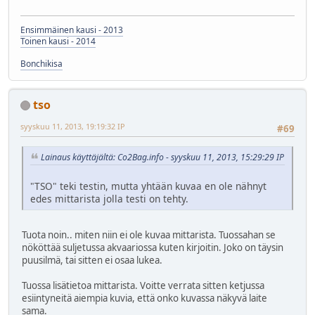
Ensimmäinen kausi - 2013
Toinen kausi - 2014
Bonchikisa
tso
syyskuu 11, 2013, 19:19:32 IP
#69
Lainaus käyttäjältä: Co2Bag.info - syyskuu 11, 2013, 15:29:29 IP
"TSO" teki testin, mutta yhtään kuvaa en ole nähnyt
edes mittarista jolla testi on tehty.
Tuota noin.. miten niin ei ole kuvaa mittarista. Tuossahan se
nököttää suljetussa akvaariossa kuten kirjoitin. Joko on täysin
puusilmä, tai sitten ei osaa lukea.
Tuossa lisätietoa mittarista. Voitte verrata sitten ketjussa
esiintyneitä aiempia kuvia, että onko kuvassa näkyvä laite
sama.