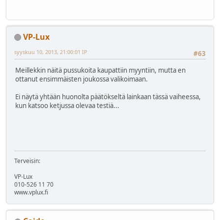
VP-Lux
syyskuu 10, 2013, 21:00:01 IP
#63
Meillekkin näitä pussukoita kaupattiin myyntiin, mutta en
ottanut ensimmäisten joukossa valikoimaan.
Ei näytä yhtään huonolta päätökseltä lainkaan tässä vaiheessa,
kun katsoo ketjussa olevaa testiä...
Terveisin:
VP-Lux
010-526 11 70
www.vplux.fi