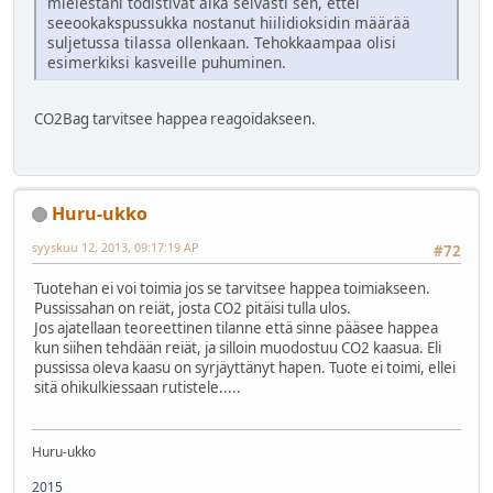
mielestäni todistivat aika selvästi sen, ettei
seeookakspussukka nostanut hiilidioksidin määrää
suljetussa tilassa ollenkaan. Tehokkaampaa olisi
esimerkiksi kasveille puhuminen.
CO2Bag tarvitsee happea reagoidakseen.
Huru-ukko
syyskuu 12, 2013, 09:17:19 AP
#72
Tuotehan ei voi toimia jos se tarvitsee happea toimiakseen.
Pussissahan on reiät, josta CO2 pitäisi tulla ulos.
Jos ajatellaan teoreettinen tilanne että sinne pääsee happea
kun siihen tehdään reiät, ja silloin muodostuu CO2 kaasua. Eli
pussissa oleva kaasu on syrjäyttänyt hapen. Tuote ei toimi, ellei
sitä ohikulkiessaan rutistele.....
Huru-ukko
2015