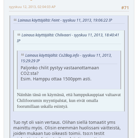
syyskuu 12, 2013, 02:04:03 AP
#71
Lainaus käyttäjältä: Feint - syyskuu 11, 2013, 19:06:22 IP
Lainaus käyttäjältä: Chilivaari - syyskuu 11, 2013, 18:40:41
IP
Lainaus käyttäjältä: Co2Bag.info - syyskuu 11, 2013,
15:29:29 IP
Paljonko chilit pystyy vastaanottamaan
CO2:sta?
Esim. Hamppu ottaa 1500ppm asti.
Näinhän tässä on käymässä, että hamppukauppiaat valtaavat
Chilifoorumin myyntipalstat, kun eivät omalla
foorumillaan uskalla esiintyä.
Tuo nyt oli vain vertaus. Olihan siellä tomaatit yms
mainittu myös. Olisin enemmän huolissani väitteistä,
joiden mukaan tuo oikeasti toimii. tso:n testit