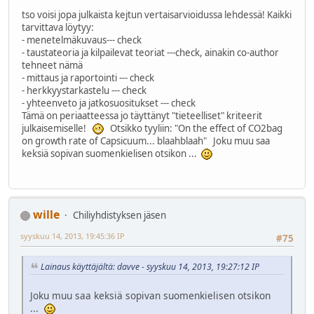
tso voisi jopa julkaista kejtun vertaisarvioidussa lehdessä! Kaikki
tarvittava löytyy:
- menetelmäkuvaus--- check
- taustateoria ja kilpailevat teoriat ---check, ainakin co-author
tehneet nämä
- mittaus ja raportointi --- check
- herkkyystarkastelu --- check
- yhteenveto ja jatkosuositukset --- check
Tämä on periaatteessa jo täyttänyt "tieteelliset" kriteerit
julkaisemiselle!
Otsikko tyyliin: "On the effect of CO2bag
on growth rate of Capsicuum... blaahblaah" Joku muu saa
keksiä sopivan suomenkielisen otsikon ...
wille
Chiliyhdistyksen jäsen
syyskuu 14, 2013, 19:45:36 IP
#75
Lainaus käyttäjältä: davve - syyskuu 14, 2013, 19:27:12 IP
Joku muu saa keksiä sopivan suomenkielisen otsikon
...