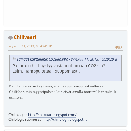
Chilivaari
syyskuu 11, 2013, 18:40:41 IP
#67
Lainaus käyttäjältä: Co2Bag.info - syyskuu 11, 2013, 15:29:29 IP
Paljonko chilit pystyy vastaanottamaan CO2:sta?
Esim. Hamppu ottaa 1500ppm asti.
Näinhän tässä on käymässä, että hamppukauppiaat valtaavat
Chilifoorumin myyntipalstat, kun eivät omalla foorumillaan uskalla
esiintyä.
Chiliblogini:
http://chilivaari.blogspot.com/
Chilblogit Suomessa:
http://chiliblogit.blogspot.fi/