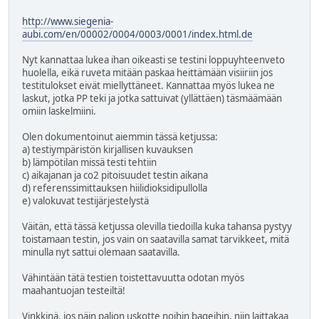
http://www.siegenia-
aubi.com/en/00002/0004/0003/0001/index.html.de
Nyt kannattaa lukea ihan oikeasti se testini loppuyhteenveto
huolella, eikä ruveta mitään paskaa heittämään visiiriin jos
testitulokset eivät miellyttäneet. Kannattaa myös lukea ne
laskut, jotka PP teki ja jotka sattuivat (yllättäen) täsmäämään
omiin laskelmiini.
Olen dokumentoinut aiemmin tässä ketjussa:
a) testiympäristön kirjallisen kuvauksen
b) lämpötilan missä testi tehtiin
c) aikajanan ja co2 pitoisuudet testin aikana
d) referenssimittauksen hiilidioksidipullolla
e) valokuvat testijärjestelystä
Väitän, että tässä ketjussa olevilla tiedoilla kuka tahansa pystyy
toistamaan testin, jos vain on saatavilla samat tarvikkeet, mitä
minulla nyt sattui olemaan saatavilla.
Vähintään tätä testien toistettavuutta odotan myös
maahantuojan testeiltä!
Vinkkinä, jos näin paljon uskotte noihin bageihin, niin laittakaa