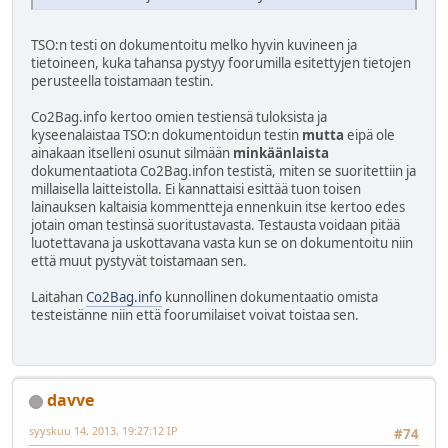
TSO:n testi on dokumentoitu melko hyvin kuvineen ja
tietoineen, kuka tahansa pystyy foorumilla esitettyjen tietojen
perusteella toistamaan testin.
Co2Bag.info kertoo omien testiensä tuloksista ja
kyseenalaistaa TSO:n dokumentoidun testin
mutta
eipä ole
ainakaan itselleni osunut silmään
minkäänlaista
dokumentaatiota Co2Bag.infon testistä, miten se suoritettiin ja
millaisella laitteistolla. Ei kannattaisi esittää tuon toisen
lainauksen kaltaisia kommentteja ennenkuin itse kertoo edes
jotain oman testinsä suoritustavasta. Testausta voidaan pitää
luotettavana ja uskottavana vasta kun se on dokumentoitu niin
että muut pystyvät toistamaan sen.
Laitahan
Co2Bag.info
kunnollinen dokumentaatio omista
testeistänne niin että foorumilaiset voivat toistaa sen.
davve
syyskuu 14, 2013, 19:27:12 IP
#74