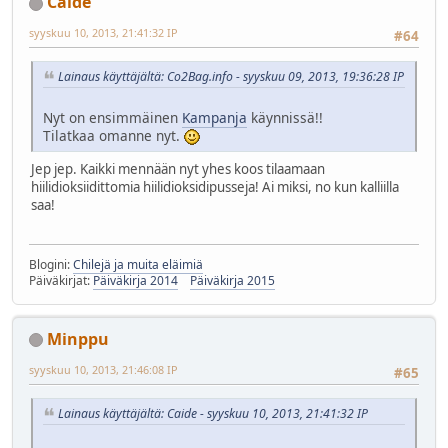
Caide
syyskuu 10, 2013, 21:41:32 IP
#64
Lainaus käyttäjältä: Co2Bag.info - syyskuu 09, 2013, 19:36:28 IP
Nyt on ensimmäinen
Kampanja
käynnissä!!
Tilatkaa omanne nyt.
Jep jep. Kaikki mennään nyt yhes koos tilaamaan
hiilidioksiidittomia hiilidioksidipusseja! Ai miksi, no kun kalliilla
saa!
Blogini:
Chilejä ja muita eläimiä
Päiväkirjat:
Päiväkirja 2014
Päiväkirja 2015
Minppu
syyskuu 10, 2013, 21:46:08 IP
#65
Lainaus käyttäjältä: Caide - syyskuu 10, 2013, 21:41:32 IP