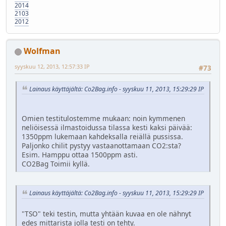
2014
2103
2012
Wolfman
syyskuu 12, 2013, 12:57:33 IP
#73
Lainaus käyttäjältä: Co2Bag.info - syyskuu 11, 2013, 15:29:29 IP
Omien testitulostemme mukaan: noin kymmenen
neliöisessä ilmastoidussa tilassa kesti kaksi päivää:
1350ppm lukemaan kahdeksalla reiällä pussissa.
Paljonko chilit pystyy vastaanottamaan CO2:sta?
Esim. Hamppu ottaa 1500ppm asti.
CO2Bag Toimii kyllä.
Lainaus käyttäjältä: Co2Bag.info - syyskuu 11, 2013, 15:29:29 IP
"TSO" teki testin, mutta yhtään kuvaa en ole nähnyt
edes mittarista jolla testi on tehty.