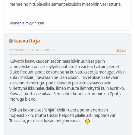
menee noin tupla-aika samanpaksuisiin mietoihin verrattuna.
Siemeniä myynnissä!
kasvattaja
marraskuu 17, 2016, 22:00:55 IP
#241
Kuivatin kasvukauden sadon taas leivinuunissa parin
lämmityskerran jälkilöylyillä jauhatusta varten Laitoin pienet
Duke Pequin -podit kokonaisena kuivatukseet ja morugat viilsin
auki ristikkäin, tavallaan neljään osaan. Talvetuksen \ kevään
kasvaneet moruga -podit kuivatin pakastusrasiassa auki
viillettynä ikkunalaudalla, ilman muuta lämmitystä kuin aurinko.
Kuivaa, mutta vie aikaa. Semi ohut kuorisia kumminkin 7pot ja
moruga blend.
Voihan kokonaiset "ehjät" chilit ruveta pehmenemään
nopeastikkin, mutta tuskin helposti pilalle asti happanevat.
Toisaalta, jos olivat kasan pohjimmaisia...