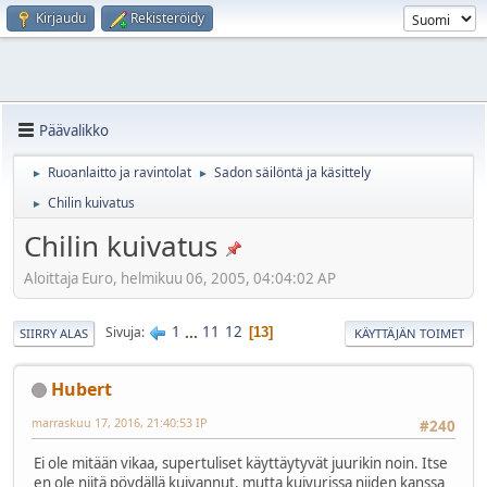
Kirjaudu
Rekisteröidy
Päävalikko
Ruoanlaitto ja ravintolat
Sadon säilöntä ja käsittely
►
►
Chilin kuivatus
►
Chilin kuivatus
Aloittaja Euro, helmikuu 06, 2005, 04:04:02 AP
1
...
11
12
Sivuja
13
SIIRRY ALAS
KÄYTTÄJÄN TOIMET
Hubert
marraskuu 17, 2016, 21:40:53 IP
#240
Ei ole mitään vikaa, supertuliset käyttäytyvät juurikin noin. Itse
en ole niitä pöydällä kuivannut, mutta kuivurissa niiden kanssa