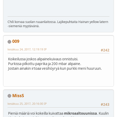
Chili korvaa suolan ruuanlaitossa. Lajikepuhtaita Hainan yellow latern
-siemeniä myytävänä.
009
kesäkuu 24, 2017, 12:19:19 IP
#242
Koikeilussa joskos alipainekuivaus onnistuisi.
Purkissa pilkottu paprika ja 200 mbar alipaine.
Jostain ainakin irtoaa vesihöyryä kun purkki meni huuruun.
MissS
kesäkuu 25, 2017, 20:16:00 IP
#243
Pieniä määriä voi kokeilla kuivattaa
mikroaaltouunissa
. Kuulin