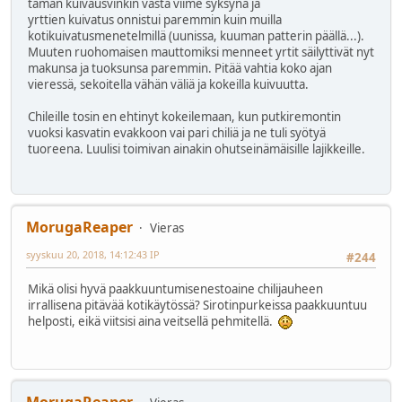
tämän kuivausvinkin vasta viime syksynä ja
yrttien kuivatus onnistui paremmin kuin muilla
kotikuivatusmenetelmillä (uunissa, kuuman patterin päällä...).
Muuten ruohomaisen mauttomiksi menneet yrtit säilyttivät nyt
makunsa ja tuoksunsa paremmin. Pitää vahtia koko ajan
vieressä, sekoitella vähän väliä ja kokeilla kuivuutta.
Chileille tosin en ehtinyt kokeilemaan, kun putkiremontin
vuoksi kasvatin evakkoon vai pari chiliä ja ne tuli syötyä
tuoreena. Luulisi toimivan ainakin ohutseinämäisille lajikkeille.
MorugaReaper
Vieras
syyskuu 20, 2018, 14:12:43 IP
#244
Mikä olisi hyvä paakkuuntumisenestoaine chilijauheen
irrallisena pitävää kotikäytössä? Sirotinpurkeissa paakkuuntuu
helposti, eikä viitsisi aina veitsellä pehmitellä.