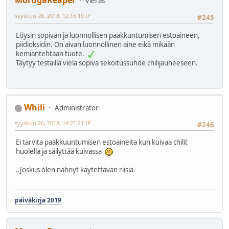
MorugaReaper
Vieras
syyskuu 26, 2018, 12:16:19 IP
#245
Löysin sopivan ja luonnollisen paakkuntumisen estoaineen,
piidioksidin. On aivan luonnollinen aine eikä mikään
kemiantehtaan tuote.
Täytyy testailla vielä sopiva sekoitussuhde chilijauheeseen.
Whili
Administrator
syyskuu 26, 2018, 14:21:21 IP
#246
Ei tarvita paakkuuntumisen estoaineita kun kuivaa chilit
huolella ja säilyttää kuivassa
..Joskus olen nähnyt käytettävän riisiä.
päiväkirja 2019