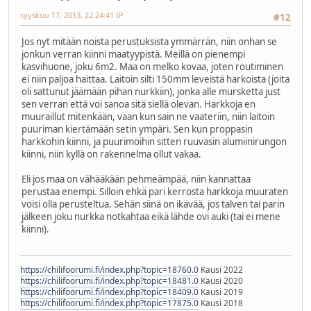
syyskuu 17, 2013, 22:24:41 IP
#12
Jos nyt mitään noista perustuksista ymmärrän, niin onhan se
jonkun verran kiinni maatyypistä. Meillä on pienempi
kasvihuone, joku 6m2. Maa on melko kovaa, joten routiminen
ei niin paljoa haittaa. Laitoin silti 150mm leveistä harkoista (joita
oli sattunut jäämään pihan nurkkiin), jonka alle mursketta just
sen verran että voi sanoa sitä siellä olevan. Harkkoja en
muuraillut mitenkään, vaan kun sain ne vaateriin, niin laitoin
puuriman kiertämään setin ympäri. Sen kun proppasin
harkkohin kiinni, ja puurimoihin sitten ruuvasin alumiinirungon
kiinni, niin kyllä on rakennelma ollut vakaa.
Eli jos maa on vähääkään pehmeämpää, niin kannattaa
perustaa enempi. Silloin ehkä pari kerrosta harkkoja muuraten
voisi olla perusteltua. Sehän siinä on ikävää, jos talven tai parin
jälkeen joku nurkka notkahtaa eikä lähde ovi auki (tai ei mene
kiinni).
https://chilifoorumi.fi/index.php?topic=18760.0
Kausi 2022
https://chilifoorumi.fi/index.php?topic=18481.0
Kausi 2020
https://chilifoorumi.fi/index.php?topic=18409.0
Kausi 2019
https://chilifoorumi.fi/index.php?topic=17875.0
Kausi 2018