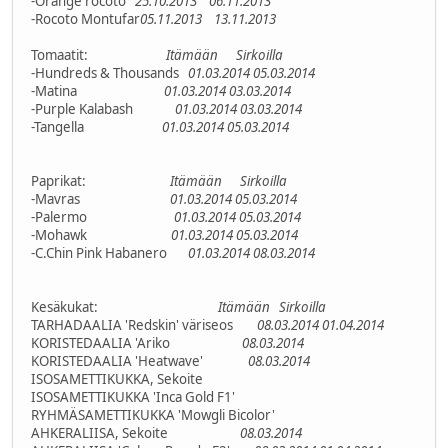
-Orange rocoto
25.10.2013
06.11.2013
-Rocoto Montufar
05.11.2013
13.11.2013
Tomaatit:
Itämään
Sirkoilla
-Hundreds & Thousands
01.03.2014
05.03.2014
-Matina
01.03.2014
03.03.2014
-Purple Kalabash
01.03.2014
03.03.2014
-Tangella
01.03.2014
05.03.2014
Paprikat:
Itämään
Sirkoilla
-Mavras
01.03.2014
05.03.2014
-Palermo
01.03.2014
05.03.2014
-Mohawk
01.03.2014
05.03.2014
-C.Chin Pink Habanero
01.03.2014
08.03.2014
Kesäkukat:
Itämään
Sirkoilla
TARHADAALIA 'Redskin' väriseos
08.03.2014
01.04.2014
KORISTEDAALIA 'Ariko
08.03.2014
KORISTEDAALIA 'Heatwave'
08.03.2014
ISOSAMETTIKUKKA, Sekoite
ISOSAMETTIKUKKA 'Inca Gold F1'
RYHMÄSAMETTIKUKKA 'Mowgli Bicolor'
AHKERALIISA, Sekoite
08.03.2014