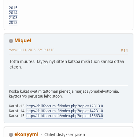
2015
2014
2103
2012
Miquel
syyskuu 11, 2013, 22:19:13 IP
#11
Totta muutes. Täytyy nyt sitten katsoa mikä tuon kanssa ottaa
eteen.
Koska kukat ovat mitättömän pienet ja marjat syömäkelvottomia,
käyttöarvo perustuu lehdistöön.
Kausi -13:
http://chilifoorumi.fi/index.php?topic=12313.0
Kausi -14:
http://chilifoorumi.fi/index.php?topic=14231.0
Kausi -15:
http://chilifoorumi.fi/index.php?topic=15663.0
ekonyymi
Chiliyhdistyksen jäsen