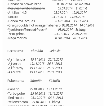
-Habanero brown large
03.01.2014
01.02.2014
-
Peruvian white habanero
03.01.2014
Ei itänyt
-Antillais 14.5
03.01.2014
12.01.2014
-Rocato
03.01.2014
14.01.2014
-Bonda ma Jacques
03.01.2014
15.01.2014
-Graigs double hot orange habanero
03.01.2014
14.01.2014
-"Jaolstenin Trinidad Peach"
03.01.2014
Ei itänyt
-7Pot primo
03.01.2014
20.01.2014
-Naga morich
03.01.2014
20.01.2014
Baccatumit:
Itämään
Sirkoilla
-Aji finlandia
19.11.2013
26.11.2013
-Aji verde
19.11.2013
26.11.2013
-Aji fantasy
19.11.2013
26.11.2013
-Aji cristal
19.11.2013
26.11.2013
Pubescens:
Itämään
Sirkoilla
-Canario
25.10.2013
13.11.2013
-Turbo pube
25.10.2013
13.11.2013
-Red rocoto
25.10.2013
04.11.2013
-
Yellow rocoto
25.10.2013
Ei itänyt