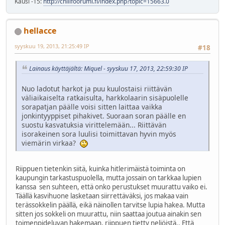
Kausi -15:
http://chilifoorumi.fi/index.php?topic=15663.0
hellacce
syyskuu 19, 2013, 21:25:49 IP
#18
Lainaus käyttäjältä: Miquel - syyskuu 17, 2013, 22:59:30 IP
Nuo ladotut harkot ja puu kuulostaisi riittävän
väliaikaiselta ratkaisulta, harkkolaarin sisäpuolelle
sorapatjan päälle voisi sitten laittaa vaikka
jonkintyyppiset pihakivet. Suoraan soran päälle en
suostu kasvatuksia virittelemään... Riittävän
isorakeinen sora luulisi toimittavan hyvin myös
viemärin virkaa?
Riippuen tietenkin siitä, kuinka hitlerimäistä toiminta on
kaupungin tarkastuspuolella, mutta jossain on tarkkaa lupien
kanssa sen suhteen, että onko perustukset muurattu vaiko ei.
Täällä kasvihuone lasketaan siirrettäväksi, jos makaa vain
terässokkelin päällä, eikä näinollen tarvitse lupia hakea. Mutta
sitten jos sokkeli on muurattu, niin saattaa joutua ainakin sen
toimenpideluvan hakemaan, riippuen tietty neliöistä.. Että