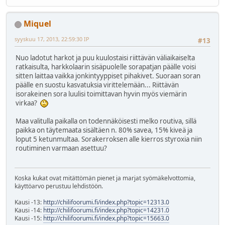
Miquel
syyskuu 17, 2013, 22:59:30 IP
#13
Nuo ladotut harkot ja puu kuulostaisi riittävän väliaikaiselta
ratkaisulta, harkkolaarin sisäpuolelle sorapatjan päälle voisi
sitten laittaa vaikka jonkintyyppiset pihakivet. Suoraan soran
päälle en suostu kasvatuksia virittelemään... Riittävän
isorakeinen sora luulisi toimittavan hyvin myös viemärin
virkaa?
Maa valitulla paikalla on todennäköisesti melko routiva, sillä
paikka on täytemaata sisältäen n. 80% savea, 15% kiveä ja
loput 5 ketunmultaa. Sorakerroksen alle kierros styroxia niin
routiminen varmaan asettuu?
Koska kukat ovat mitättömän pienet ja marjat syömäkelvottomia,
käyttöarvo perustuu lehdistöön.
Kausi -13:
http://chilifoorumi.fi/index.php?topic=12313.0
Kausi -14:
http://chilifoorumi.fi/index.php?topic=14231.0
Kausi -15:
http://chilifoorumi.fi/index.php?topic=15663.0