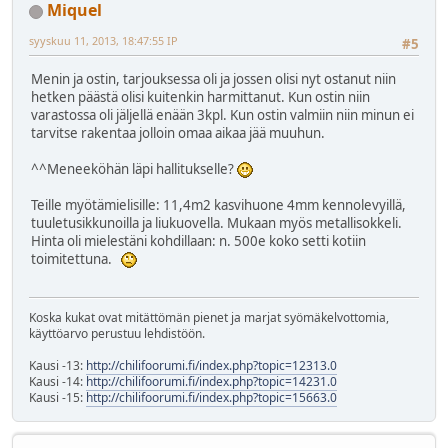
Miquel
syyskuu 11, 2013, 18:47:55 IP
#5
Menin ja ostin, tarjouksessa oli ja jossen olisi nyt ostanut niin
hetken päästä olisi kuitenkin harmittanut. Kun ostin niin
varastossa oli jäljellä enään 3kpl. Kun ostin valmiin niin minun ei
tarvitse rakentaa jolloin omaa aikaa jää muuhun.
^^Meneeköhän läpi hallitukselle?
Teille myötämielisille: 11,4m2 kasvihuone 4mm kennolevyillä,
tuuletusikkunoilla ja liukuovella. Mukaan myös metallisokkeli.
Hinta oli mielestäni kohdillaan: n. 500e koko setti kotiin
toimitettuna.
Koska kukat ovat mitättömän pienet ja marjat syömäkelvottomia,
käyttöarvo perustuu lehdistöön.
Kausi -13:
http://chilifoorumi.fi/index.php?topic=12313.0
Kausi -14:
http://chilifoorumi.fi/index.php?topic=14231.0
Kausi -15:
http://chilifoorumi.fi/index.php?topic=15663.0