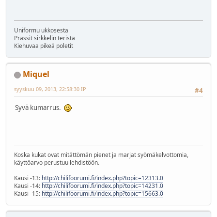
Uniformu ukkosesta
Prässit sirkkelin teristä
Kiehuvaa pikeä poletit
Miquel
syyskuu 09, 2013, 22:58:30 IP
#4
Syvä kumarrus.
Koska kukat ovat mitättömän pienet ja marjat syömäkelvottomia,
käyttöarvo perustuu lehdistöön.
Kausi -13:
http://chilifoorumi.fi/index.php?topic=12313.0
Kausi -14:
http://chilifoorumi.fi/index.php?topic=14231.0
Kausi -15:
http://chilifoorumi.fi/index.php?topic=15663.0