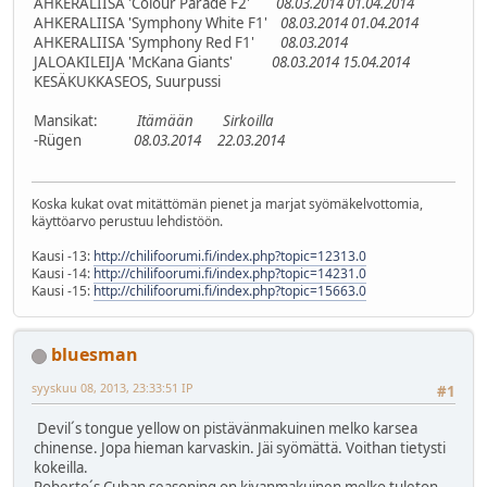
AHKERALIISA 'Colour Parade F2'
08.03.2014
01.04.2014
AHKERALIISA 'Symphony White F1'
08.03.2014
01.04.2014
AHKERALIISA 'Symphony Red F1'
08.03.2014
JALOAKILEIJA 'McKana Giants'
08.03.2014
15.04.2014
KESÄKUKKASEOS, Suurpussi
Mansikat:
Itämään
Sirkoilla
-Rügen
08.03.2014
22.03.2014
Koska kukat ovat mitättömän pienet ja marjat syömäkelvottomia,
käyttöarvo perustuu lehdistöön.
Kausi -13:
http://chilifoorumi.fi/index.php?topic=12313.0
Kausi -14:
http://chilifoorumi.fi/index.php?topic=14231.0
Kausi -15:
http://chilifoorumi.fi/index.php?topic=15663.0
bluesman
syyskuu 08, 2013, 23:33:51 IP
#1
Devil´s tongue yellow on pistävänmakuinen melko karsea
chinense. Jopa hieman karvaskin. Jäi syömättä. Voithan tietysti
kokeilla.