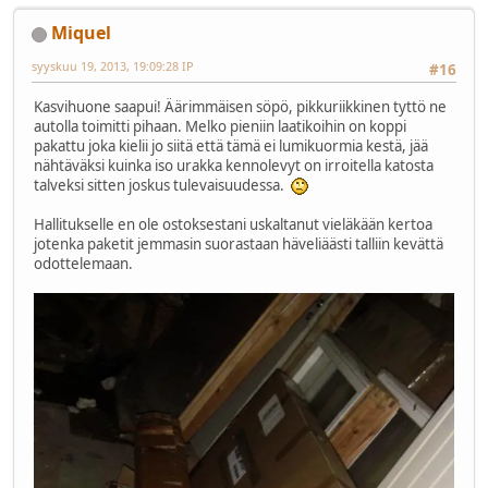
Miquel
syyskuu 19, 2013, 19:09:28 IP
#16
Kasvihuone saapui! Äärimmäisen söpö, pikkuriikkinen tyttö ne
autolla toimitti pihaan. Melko pieniin laatikoihin on koppi
pakattu joka kielii jo siitä että tämä ei lumikuormia kestä, jää
nähtäväksi kuinka iso urakka kennolevyt on irroitella katosta
talveksi sitten joskus tulevaisuudessa.
Hallitukselle en ole ostoksestani uskaltanut vieläkään kertoa
jotenka paketit jemmasin suorastaan häveliäästi talliin kevättä
odottelemaan.