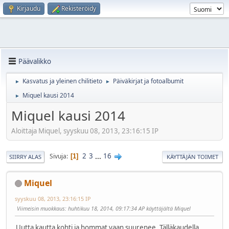
Kirjaudu
Rekisteröidy
Päävalikko
Kasvatus ja yleinen chilitieto
Päiväkirjat ja fotoalbumit
►
►
Miquel kausi 2014
►
Miquel kausi 2014
Aloittaja Miquel, syyskuu 08, 2013, 23:16:15 IP
2
3
...
16
Sivuja
1
SIIRRY ALAS
KÄYTTÄJÄN TOIMET
Miquel
syyskuu 08, 2013, 23:16:15 IP
Viimeisin muokkaus
: huhtikuu 18, 2014, 09:17:34 AP käyttäjältä Miquel
Uutta kautta kohti ja hommat vaan suurenee. Tälläkaudella