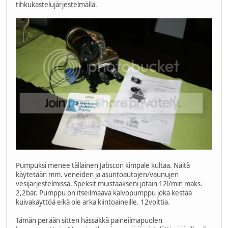
tihkukastelujärjestelmällä.
Pumpuksi menee tällainen Jabscon kimpale kultaa. Näitä
käytetään mm. veneiden ja asuntoautojen/vaunujen
vesijärjestelmissä. Speksit muistaakseni jotain 12l/min maks.
2,2bar. Pumppu on itseilmaava kalvopumppu joka kestää
kuivakäyttöä eikä ole arka kiintoaineille. 12volttia.
Tämän perään sitten hässäkkä paineilmapuolen