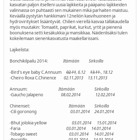
kasvatan paljon itselleni uusia lajikkeita ja pääpaino lajikkeiden
valinnassa on puhtaasti sen mukainen mikä parhaiten maistuu.
Keväällä pystytän hankkimani 12neliön kasvihuoneen ja
hydroviritykset lisääntyvät. Chilien vierellä kasvaa tälläkaudella
myös muutakin: Tomaatit, paprikat, kurkut, yrtit ja pienenä
boonuksena setti kesäkukkia ja mansikkaa. Näidenlisäksi tulen
kokeilemaan sienenkasvatusta maakellarissani.
Lajikelista:
Bonchikilpailu 2014:
Itämään
Sirkoilla
-Bird's eye baby C.Annuum
02.11
, 6.12
13.11
,
18.12
-Cheiro Roxa C.Chinence
02.11.2013
13.11.2013
Annuum:
Itämään
Sirkoilla
-Gaucho Jalapeno
08.02.2014
12.02.2014
Chinenset:
Itämään
Sirkoilla
-Cili goronong
03.01.2014
24.01.2014
-Bhut jolokia yellow
03.01.2014
15.01.2014
-Faria
03.01.2014
14.01.2014
-Tobago sweet
03.01.2014
14.01.2014
-Rocotillo
03.01.2014
14.01.2014