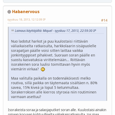
Habanervous
syyskuu 18, 2013, 12:12:09 IP
#14
Lainaus käyttäjältä: Miquel - syyskuu 17, 2013, 22:59:30 IP
Nuo ladotut harkot ja puu kuulostaisi riittävän
väliaikaiselta ratkaisulta, harkkolaarin sisäpuolelle
sorapatjan päälle voisi sitten laittaa vaikka
jonkintyyppiset pihakivet. Suoraan soran päälle en
suostu kasvatuksia virittelemään... Riittävän
isorakeinen sora luulisi toimittavan hyvin myös
viemärin virkaa?
Maa valitulla paikalla on todennäköisesti melko
routiva, sillä paikka on täytemaata sisältäen n. 80%
savea, 15% kiveä ja loput 5 ketunmultaa.
Sorakerroksen alle kierros styroxia niin routiminen
varmaan asettuu?
Isorakeista soraa ja salaojaputket soran alle. Kuulostaisi ainakin
omaan korvaan kohtuulliselta väliaikaisratkaisulta. Jos maa