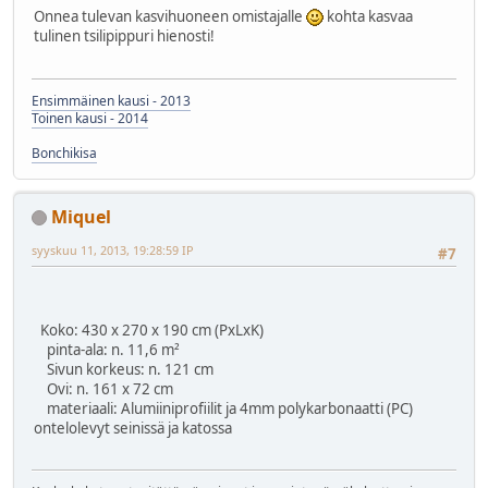
Onnea tulevan kasvihuoneen omistajalle
kohta kasvaa
tulinen tsilipippuri hienosti!
Ensimmäinen kausi - 2013
Toinen kausi - 2014
Bonchikisa
Miquel
syyskuu 11, 2013, 19:28:59 IP
#7
Koko: 430 x 270 x 190 cm (PxLxK)
pinta-ala: n. 11,6 m²
Sivun korkeus: n. 121 cm
Ovi: n. 161 x 72 cm
materiaali: Alumiiniprofiilit ja 4mm polykarbonaatti (PC)
ontelolevyt seinissä ja katossa