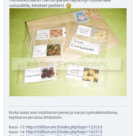
Henkilökohtainen siemenpankki täydentyi muutamalla
uutuudella, kiitokset Jaolsten!
Koska kukat ovat mitättömän pienet ja marjat syömäkelvottomia,
käyttöarvo perustuu lehdistöön.
Kausi -13:
http://chilifoorumi.fi/index.php?topic=12313.0
Kausi -14:
http://chilifoorumi.fi/index.php?topic=14231.0