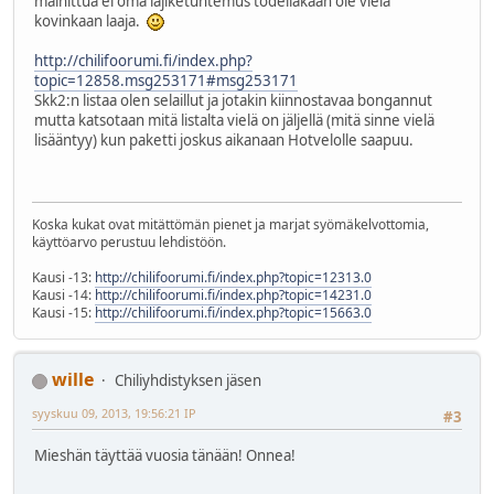
mainittua ei oma lajiketuntemus todellakaan ole vielä
kovinkaan laaja.
http://chilifoorumi.fi/index.php?
topic=12858.msg253171#msg253171
Skk2:n listaa olen selaillut ja jotakin kiinnostavaa bongannut
mutta katsotaan mitä listalta vielä on jäljellä (mitä sinne vielä
lisääntyy) kun paketti joskus aikanaan Hotvelolle saapuu.
Koska kukat ovat mitättömän pienet ja marjat syömäkelvottomia,
käyttöarvo perustuu lehdistöön.
Kausi -13:
http://chilifoorumi.fi/index.php?topic=12313.0
Kausi -14:
http://chilifoorumi.fi/index.php?topic=14231.0
Kausi -15:
http://chilifoorumi.fi/index.php?topic=15663.0
wille
Chiliyhdistyksen jäsen
syyskuu 09, 2013, 19:56:21 IP
#3
Mieshän täyttää vuosia tänään! Onnea!