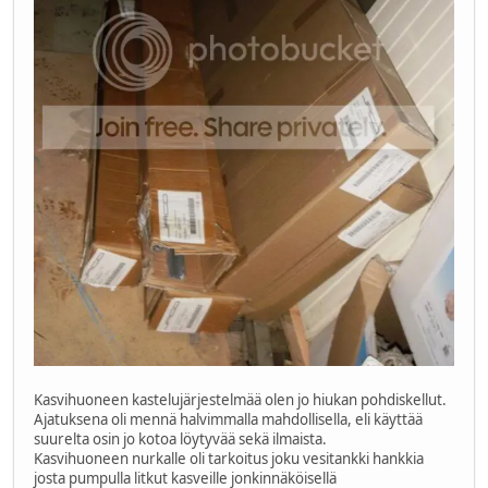
Kasvihuoneen kastelujärjestelmää olen jo hiukan pohdiskellut.
Ajatuksena oli mennä halvimmalla mahdollisella, eli käyttää
suurelta osin jo kotoa löytyvää sekä ilmaista.
Kasvihuoneen nurkalle oli tarkoitus joku vesitankki hankkia
josta pumpulla litkut kasveille jonkinnäköisellä