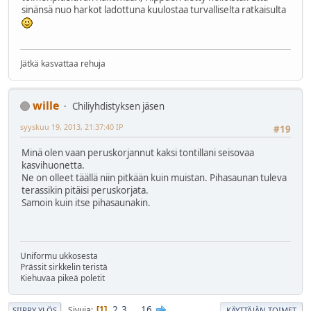
sinänsä nuo harkot ladottuna kuulostaa turvalliselta ratkaisulta
Jätkä kasvattaa rehuja
wille
Chiliyhdistyksen jäsen
syyskuu 19, 2013, 21:37:40 IP
#19
Minä olen vaan peruskorjannut kaksi tontillani seisovaa
kasvihuonetta.
Ne on olleet täällä niin pitkään kuin muistan. Pihasaunan tuleva
terassikin pitäisi peruskorjata.
Samoin kuin itse pihasaunakin.
Uniformu ukkosesta
Prässit sirkkelin teristä
Kiehuvaa pikeä poletit
2
3
...
16
Sivuja
1
SIIRRY YLÖS
KÄYTTÄJÄN TOIMET