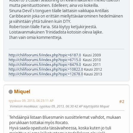
Roberto´s Cuban seasoning on kivanmakuinen melko tuleton
mutta pienituottoinen. Edelleen; aina voi kokeilla.
Sinuna Devil´s tonguen tilalle laittaisin vaikkapa Antillais
Caribbeanin joka on erittäin miellyttäväarominen hedelmäinen
ja vähintään yhtä tulinen kuin DTY.
Robertosin tilalle Faria. Sitä löytyy ketjukirjeestä.
Loistavanmakuinen Trinidadista kotoisin oleva lajike.
Ihan vain omia kommentteja.
http://chilifoorumi.fi/index.php?topic=6187.0
Kausi 2009
http://chilifoorumi.fi/index.php?topic=6715.0
Kausi 2010
http://chilifoorumi.fi/index.php?topic=8479.0
Kausi 2011
http://chilifoorumi.fi/index.php?topic=10822.0
Kausi 2012
http://chilifoorumi.fi/index.php?topic=12678.0
Kausi 2013
Miquel
syyskuu 09, 2013, 06:23:11 AP
#2
Viimeisin muokkaus
: syyskuu 09, 2013, 06:30:42 AP käyttäjältä Miquel
Tehdäänpä listaan Bluesmanin suosittelemat vaihdot, mukaan
porukkaan tottakai myös Rocato.
Hyvä saada opastusta tässävaiheessa, koska kuten jo tuli