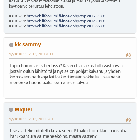
Koska kukat ovat mitättömän pienet ja marjat syömäkelvottomia,
käyttöarvo perustuu lehdistöön.
Kausi -13:
http://chilifoorumi.fi/index.php?topic=12313.0
Kausi -14:
http://chilifoorumi.fi/index.php?topic=14231.0
Kausi -15:
http://chilifoorumi.fi/index.php?topic=15663.0
kk-sammy
syyskuu 11, 2013, 20:03:01 IP
#8
Lapio hommia siis tiedossa? Kaveri tilas aikas lailla vastaavan
jostain oulun lähistöltä ja nyt se on pohjat kaivanu ja yhden
kierroksen harkkoja laittoi kiertämään sokkelia... saa nähä
meneekö huone paikalleen ennen talvea
Miquel
syyskuu 11, 2013, 20:11:26 IP
#9
Itse ajattelin odotella kevääseen. Pitääkö tuollekkin ihan valaa
harkkoantura vai meneekö ns. maata vasten?