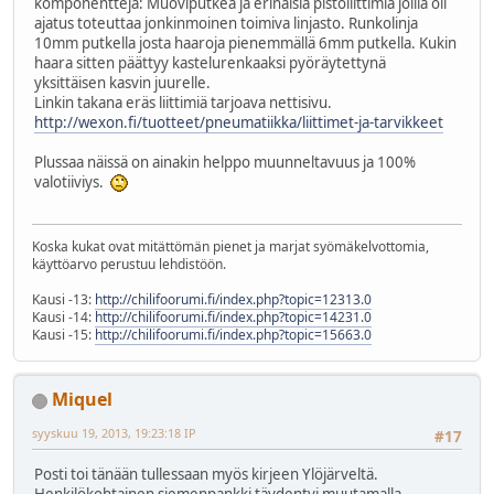
komponentteja: Muoviputkea ja erinäisiä pistoliittimiä joilla oli
ajatus toteuttaa jonkinmoinen toimiva linjasto. Runkolinja
10mm putkella josta haaroja pienemmällä 6mm putkella. Kukin
haara sitten päättyy kastelurenkaaksi pyöräytettynä
yksittäisen kasvin juurelle.
Linkin takana eräs liittimiä tarjoava nettisivu.
http://wexon.fi/tuotteet/pneumatiikka/liittimet-ja-tarvikkeet
Plussaa näissä on ainakin helppo muunneltavuus ja 100%
valotiiviys.
Koska kukat ovat mitättömän pienet ja marjat syömäkelvottomia,
käyttöarvo perustuu lehdistöön.
Kausi -13:
http://chilifoorumi.fi/index.php?topic=12313.0
Kausi -14:
http://chilifoorumi.fi/index.php?topic=14231.0
Kausi -15:
http://chilifoorumi.fi/index.php?topic=15663.0
Miquel
syyskuu 19, 2013, 19:23:18 IP
#17
Posti toi tänään tullessaan myös kirjeen Ylöjärveltä.