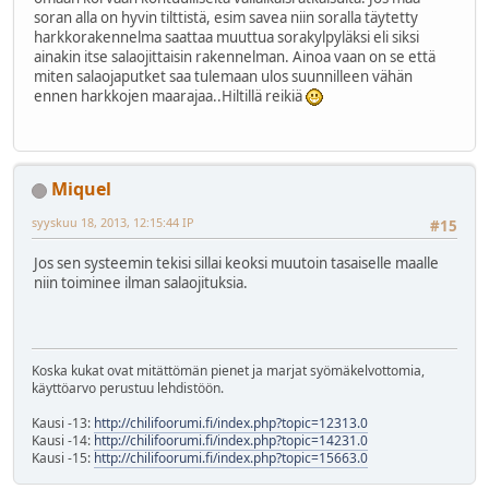
soran alla on hyvin tilttistä, esim savea niin soralla täytetty
harkkorakennelma saattaa muuttua sorakylpyläksi eli siksi
ainakin itse salaojittaisin rakennelman. Ainoa vaan on se että
miten salaojaputket saa tulemaan ulos suunnilleen vähän
ennen harkkojen maarajaa..Hiltillä reikiä
Miquel
syyskuu 18, 2013, 12:15:44 IP
#15
Jos sen systeemin tekisi sillai keoksi muutoin tasaiselle maalle
niin toiminee ilman salaojituksia.
Koska kukat ovat mitättömän pienet ja marjat syömäkelvottomia,
käyttöarvo perustuu lehdistöön.
Kausi -13:
http://chilifoorumi.fi/index.php?topic=12313.0
Kausi -14:
http://chilifoorumi.fi/index.php?topic=14231.0
Kausi -15:
http://chilifoorumi.fi/index.php?topic=15663.0