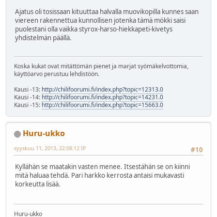
Ajatus oli tosissaan kituuttaa halvalla muovikopilla kunnes saan
viereen rakennettua kunnollisen jotenka tämä mökki saisi
puolestani olla vaikka styrox-harso-hiekkapeti-kivetys
yhdistelmän päällä.
Koska kukat ovat mitättömän pienet ja marjat syömäkelvottomia,
käyttöarvo perustuu lehdistöön.
Kausi -13:
http://chilifoorumi.fi/index.php?topic=12313.0
Kausi -14:
http://chilifoorumi.fi/index.php?topic=14231.0
Kausi -15:
http://chilifoorumi.fi/index.php?topic=15663.0
Huru-ukko
syyskuu 11, 2013, 22:08:12 IP
#10
Kyllähän se maatakin vasten menee. Itsestähän se on kiinni
mitä haluaa tehdä. Pari harkko kerrosta antaisi mukavasti
korkeutta lisää.
Huru-ukko