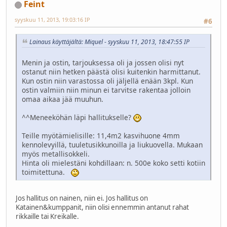
Feint
syyskuu 11, 2013, 19:03:16 IP
#6
Lainaus käyttäjältä: Miquel - syyskuu 11, 2013, 18:47:55 IP
Menin ja ostin, tarjouksessa oli ja jossen olisi nyt
ostanut niin hetken päästä olisi kuitenkin harmittanut.
Kun ostin niin varastossa oli jäljellä enään 3kpl. Kun
ostin valmiin niin minun ei tarvitse rakentaa jolloin
omaa aikaa jää muuhun.
^^Meneeköhän läpi hallitukselle?
Teille myötämielisille: 11,4m2 kasvihuone 4mm
kennolevyillä, tuuletusikkunoilla ja liukuovella. Mukaan
myös metallisokkeli.
Hinta oli mielestäni kohdillaan: n. 500e koko setti kotiin
toimitettuna.
Jos hallitus on nainen, niin ei. Jos hallitus on
Katainen&kumppanit, niin olisi ennemmin antanut rahat
rikkaille tai Kreikalle.