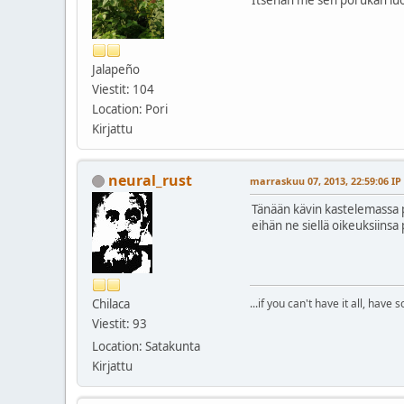
Jalapeño
Viestit: 104
Location: Pori
Kirjattu
neural_rust
marraskuu 07, 2013, 22:59:06 IP
Tänään kävin kastelemassa p
eihän ne siellä oikeuksiinsa p
Chilaca
...if you can't have it all, have
Viestit: 93
Location: Satakunta
Kirjattu