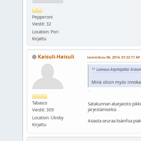
Pepperoni
Viestit: 32
Location: Pori
Kirjattu
Kaisuli-Haisuli
tammikuu 06, 2014, 01:22:17 AP
Lainaus käyttäjältä: Eräs
Minä olisin myös innokas
¨
Tabasco
Satakunnan aluejaosto pikku
järjestämiseksi.
Viestit: 309
Location: Ulvsby
Asiasta seuraa lisäinfoa pia
Kirjattu