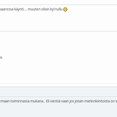
saaressa käynti... muuten olisin kyl tullu
lla
maan toiminnassa mukana.. Eli viestiä vaan jos jotain mielenkiintoista on s