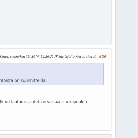
okkaus
: tammikuu 16, 2014, 13:26:31 IP käyttäjältä Kaisuli-Haisuli
#26
toista on suunnitteilla.
. Ilmoittautumisia otetaan vastaan ruokapuolen