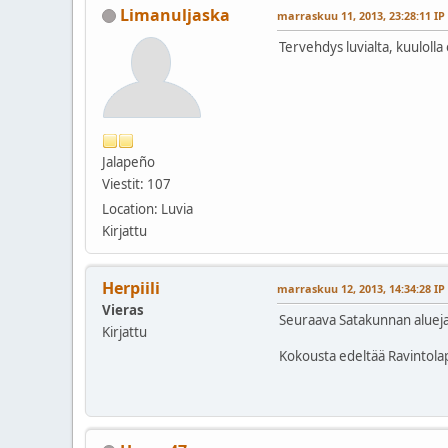
Limanuljaska
marraskuu 11, 2013, 23:28:11 IP
Tervehdys luvialta, kuulolla 
Jalapeño
Viestit: 107
Location: Luvia
Kirjattu
Herpiili
marraskuu 12, 2013, 14:34:28 IP
Vieras
Seuraava Satakunnan alueja
Kirjattu
Kokousta edeltää Ravintola