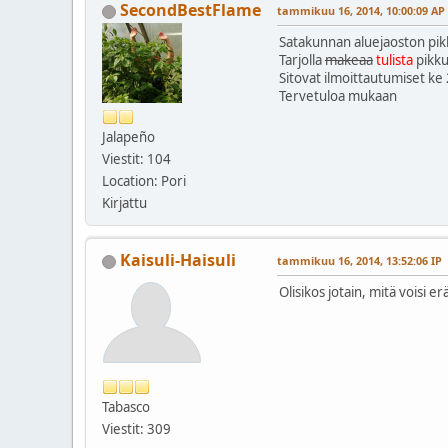
SecondBestFlame
tammikuu 16, 2014, 10:00:09 AP
Satakunnan aluejaoston pikk
Tarjolla
makeaa
tulista
pikku
Sitovat ilmoittautumiset ke
Tervetuloa mukaan
Jalapeño
Viestit: 104
Location: Pori
Kirjattu
Kaisuli-Haisuli
tammikuu 16, 2014, 13:52:06 IP
Olisikos jotain, mitä voisi e
Tabasco
Viestit: 309