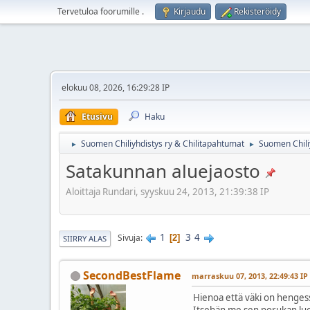
Tervetuloa foorumille
.
Kirjaudu
Rekisteröidy
elokuu 08, 2026, 16:29:28 IP
Etusivu
Haku
Suomen Chiliyhdistys ry & Chilitapahtumat
Suomen Chili
►
►
Satakunnan aluejaosto
Aloittaja Rundari, syyskuu 24, 2013, 21:39:38 IP
1
3
4
Sivuja
2
SIIRRY ALAS
SecondBestFlame
marraskuu 07, 2013, 22:49:43 IP
Hienoa että väki on henge
Itsehän me sen porukan lu