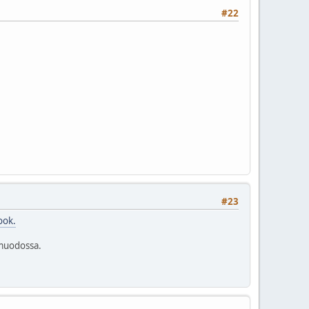
#22
#23
ook.
uodossa.