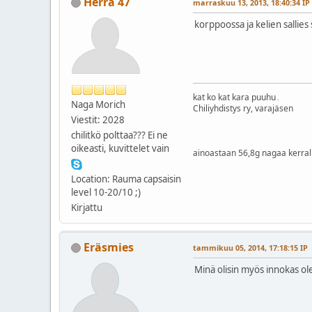
Herra 47
marraskuu 13, 2013, 18:40:34 IP
korppoossa ja kelien sallies 
kat ko kat kara puuhu
Naga Morich
Chiliyhdistys ry, varajäsen
Viestit: 2028
chilitkö polttaa??? Ei ne
oikeasti, kuvittelet vain
ainoastaan 56,8g nagaa kerra
Location: Rauma capsaisin
level 10-20/10 ;)
Kirjattu
Eräsmies
tammikuu 05, 2014, 17:18:15 IP
Minä olisin myös innokas ole