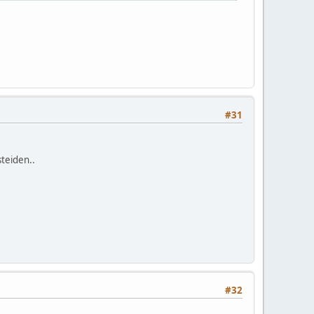
#31
steiden..
#32