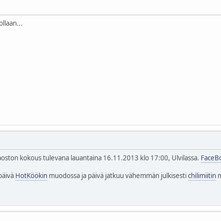
ollaan...
oston kokous tulevana lauantaina 16.11.2013 klo 17:00, Ulvilassa.
FaceB
päivä
HotKöökin
muodossa ja päivä jatkuu vähemmän julkisesti
chilimiitin
m