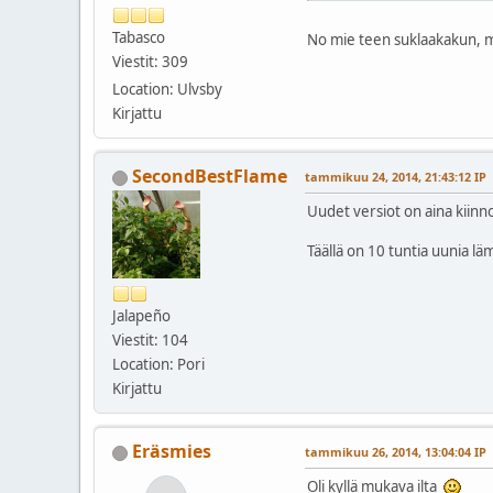
Tabasco
No mie teen suklaakakun, mu
Viestit: 309
Location: Ulvsby
Kirjattu
SecondBestFlame
tammikuu 24, 2014, 21:43:12 IP
Uudet versiot on aina kiinno
Täällä on 10 tuntia uunia lä
Jalapeño
Viestit: 104
Location: Pori
Kirjattu
Eräsmies
tammikuu 26, 2014, 13:04:04 IP
Oli kyllä mukava ilta