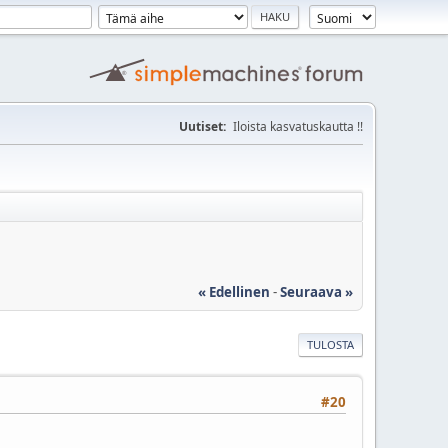
Uutiset:
Iloista kasvatuskautta !!
« Edellinen
-
Seuraava »
TULOSTA
#20