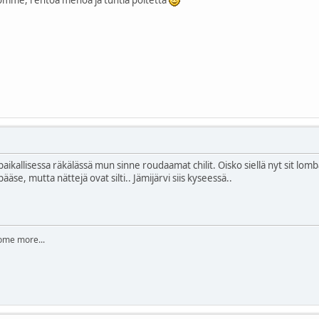
aikallisessa räkälässä mun sinne roudaamat chilit. Oisko siellä nyt sit lo
ääse, mutta nättejä ovat silti.. Jämijärvi siis kyseessä..
 some more...