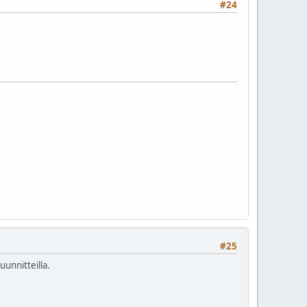
#24
#25
uunnitteilla.