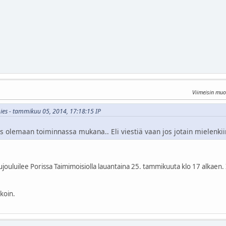
Viimeisin mu
mies - tammikuu 05, 2014, 17:18:15 IP
 olemaan toiminnassa mukana.. Eli viestiä vaan jos jotain mielenkiin
jouluilee Porissa Taimimoisiolla lauantaina 25. tammikuuta klo 17 alkaen
kkoin.