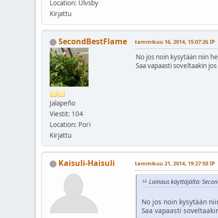
Location: Ulvsby
Kirjattu
SecondBestFlame
tammikuu 16, 2014, 15:07:26 IP
No jos noin kysytään niin he
Saa vapaasti soveltaakin jos 
Jalapeño
Viestit: 104
Location: Pori
Kirjattu
Kaisuli-Haisuli
tammikuu 21, 2014, 19:27:50 IP
Lainaus käyttäjältä: Seco
No jos noin kysytään nii
Saa vapaasti soveltaakin