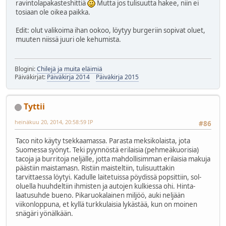
ravintolapakasteshittiä
Mutta jos tulisuutta hakee, niin ei
tosiaan ole oikea paikka.
Edit: olut valikoima ihan ookoo, löytyy burgeriin sopivat oluet,
muuten niissä juuri ole kehumista.
Blogini:
Chilejä ja muita eläimiä
Päiväkirjat:
Päiväkirja 2014
Päiväkirja 2015
Tyttii
heinäkuu 20, 2014, 20:58:59 IP
#86
Taco nito käyty tsekkaamassa. Parasta meksikolaista, jota
Suomessa syönyt. Teki pyynnöstä erilaisia (pehmeäkuorisia)
tacoja ja burritoja neljälle, jotta mahdollisimman erilaisia makuja
päästiin maistamasn. Ristiin maisteltiin, tulisuuttakin
tarvittaessa löytyi. Kadulle laitetuissa pöydissä popsittiin, sol-
oluella huuhdeltiin ihmisten ja autojen kulkiessa ohi. Hinta-
laatusuhde bueno. Pikaruokalainen miljöö, auki neljään
viikonloppuna, et kyllä turkkulaisia lykästää, kun on moinen
snägäri yönälkään.