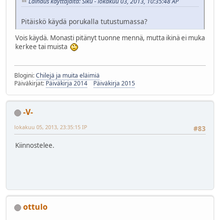
Lainaus käyttäjältä: Siku - lokakuu 03, 2013, 10:35:48 AP
Pitäiskö käydä porukalla tutustumassa?
Vois käydä. Monasti pitänyt tuonne mennä, mutta ikinä ei muka
kerkee tai muista
Blogini:
Chilejä ja muita eläimiä
Päiväkirjat:
Päiväkirja 2014
Päiväkirja 2015
-V-
lokakuu 05, 2013, 23:35:15 IP
#83
Kiinnostelee.
ottulo