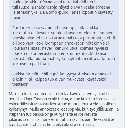
pulloa jotakin Inferno-kastiketta kahdella eri
tulisuudella (habaneroja näytti olevan raaka-aineena)
ja ainakin yksi Da Bomb -pullo, lähes loppuun käytetty
tosin.
Purilainen olisi saanut olla isompi, sillä vaikka
korkeutta oli kivasti, se oli jokaisen mielestä liian pieni.
Ranskalaiset olivat pikaruokapaikkoja parempia ja niitä
oli sopivasti, toki isompaan annokseen niitäkin voisi
kouraista lisää. Kaveri kehui olutvalikoimaa hyväksi,
itse en niistä perusta niin en kommentoi. Mittansa
perusteella juomapuoli kyllä näytti ihan riittävältä tuon
kokoiseen paikkaan.
Vaikka hirveän (chilin-)nälän tyydyttämiseen annos ei
oikein riitä, kelpaa tuo aivan mukavasti käytäväksi
toistekin.
Mä olen tuolla kymmenisen kertaa käynyt ja syönyt kaikki
annokset läpi. Tosiaan ei ole tulisia, on siellä sitten lisämaksulla
esimerkiksi siracha-kastiketta sun muuta, mutta olen jo siihen
kyllästynyt. Mulle annokset olleet sopivia, kun syö jälkiruuan. Ja
halpahan tuo paikka on ja burgereita ei voi verrata
pikaruokaloihin ja moneen muuhun ravintolaan. Tekevät itse
käsittääkseni lähes kaiken, eikä ole sitä normaalia