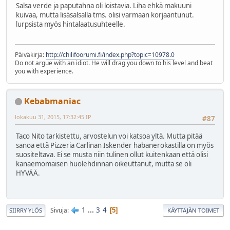
Salsa verde ja paputahna oli loistavia. Liha ehkä makuuni
kuivaa, mutta lisäsalsalla tms. olisi varmaan korjaantunut.
lurpsista myös hintalaatusuhteelle.
Päiväkirja:
http://chilifoorumi.fi/index.php?topic=10978.0
Do not argue with an idiot. He will drag you down to his level and beat
you with experience.
Kebabmaniac
lokakuu 31, 2015, 17:32:45 IP
#87
Taco Nito tarkistettu, arvostelun voi katsoa yltä. Mutta pitää
sanoa että Pizzeria Carlinan Iskender habanerokastilla on myös
suositeltava. Ei se musta niin tulinen ollut kuitenkaan että olisi
kanaemomaisen huolehdinnan oikeuttanut, mutta se oli
HYVÄÄ.
1
...
3
4
Sivuja
5
SIIRRY YLÖS
KÄYTTÄJÄN TOIMET