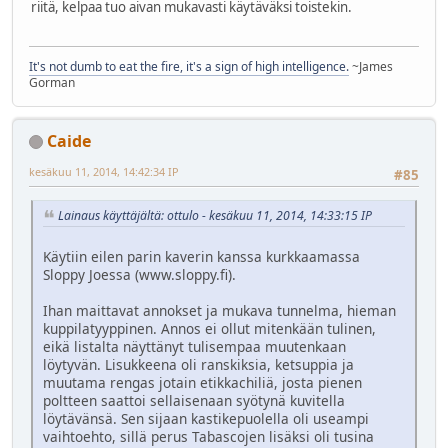
riitä, kelpaa tuo aivan mukavasti käytäväksi toistekin.
It's not dumb to eat the fire, it's a sign of high intelligence.
~James
Gorman
Caide
kesäkuu 11, 2014, 14:42:34 IP
#85
Lainaus käyttäjältä: ottulo - kesäkuu 11, 2014, 14:33:15 IP
Käytiin eilen parin kaverin kanssa kurkkaamassa
Sloppy Joessa (www.sloppy.fi).
Ihan maittavat annokset ja mukava tunnelma, hieman
kuppilatyyppinen. Annos ei ollut mitenkään tulinen,
eikä listalta näyttänyt tulisempaa muutenkaan
löytyvän. Lisukkeena oli ranskiksia, ketsuppia ja
muutama rengas jotain etikkachiliä, josta pienen
poltteen saattoi sellaisenaan syötynä kuvitella
löytävänsä. Sen sijaan kastikepuolella oli useampi
vaihtoehto, sillä perus Tabascojen lisäksi oli tusina