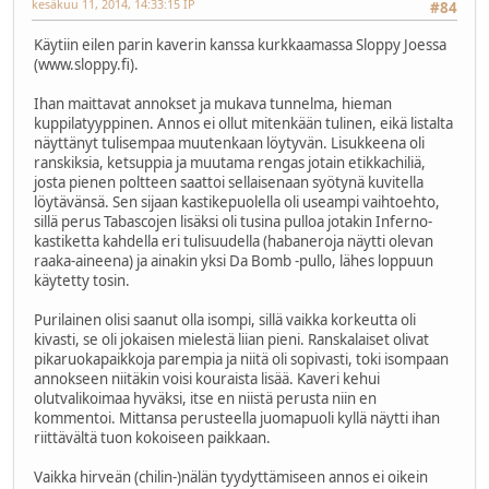
kesäkuu 11, 2014, 14:33:15 IP
#84
Käytiin eilen parin kaverin kanssa kurkkaamassa Sloppy Joessa
(www.sloppy.fi).
Ihan maittavat annokset ja mukava tunnelma, hieman
kuppilatyyppinen. Annos ei ollut mitenkään tulinen, eikä listalta
näyttänyt tulisempaa muutenkaan löytyvän. Lisukkeena oli
ranskiksia, ketsuppia ja muutama rengas jotain etikkachiliä,
josta pienen poltteen saattoi sellaisenaan syötynä kuvitella
löytävänsä. Sen sijaan kastikepuolella oli useampi vaihtoehto,
sillä perus Tabascojen lisäksi oli tusina pulloa jotakin Inferno-
kastiketta kahdella eri tulisuudella (habaneroja näytti olevan
raaka-aineena) ja ainakin yksi Da Bomb -pullo, lähes loppuun
käytetty tosin.
Purilainen olisi saanut olla isompi, sillä vaikka korkeutta oli
kivasti, se oli jokaisen mielestä liian pieni. Ranskalaiset olivat
pikaruokapaikkoja parempia ja niitä oli sopivasti, toki isompaan
annokseen niitäkin voisi kouraista lisää. Kaveri kehui
olutvalikoimaa hyväksi, itse en niistä perusta niin en
kommentoi. Mittansa perusteella juomapuoli kyllä näytti ihan
riittävältä tuon kokoiseen paikkaan.
Vaikka hirveän (chilin-)nälän tyydyttämiseen annos ei oikein