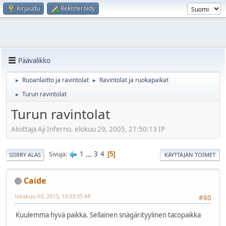
Kirjaudu
Rekisteröidy
Päävalikko
Ruoanlaitto ja ravintolat
Ravintolat ja ruokapaikat
►
►
Turun ravintolat
►
Turun ravintolat
Aloittaja Aji Inferno, elokuu 29, 2005, 21:50:13 IP
1
...
3
4
Sivuja
5
SIIRRY ALAS
KÄYTTÄJÄN TOIMET
Caide
lokakuu 03, 2013, 10:03:05 AP
#80
Kuulemma hyvä paikka. Sellainen snägärityylinen tacopaikka